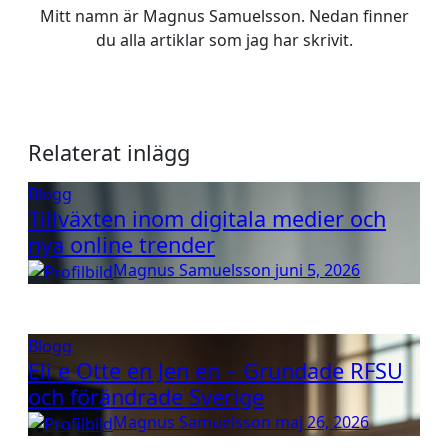
Mitt namn är Magnus Samuelsson. Nedan finner
du alla artiklar som jag har skrivit.
Relaterat inlägg
Blogg
Tillväxten inom digitala medier och
nya online trender
Magnus Samuelsson
juni 5, 2026
Blogg
Eli e Otte en Jen en – Grundade RFSU
och förändrade Sverige
Magnus Samuelsson
maj 26, 2026