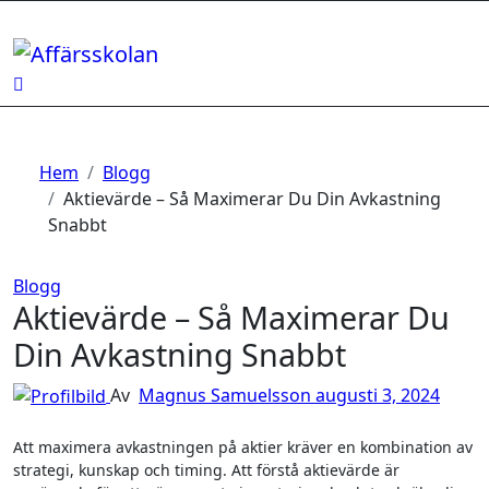
Hoppa
till
innehåll
Hem
Blogg
Aktievärde – Så Maximerar Du Din Avkastning
Snabbt
Blogg
Aktievärde – Så Maximerar Du
Din Avkastning Snabbt
Av
Magnus Samuelsson
augusti 3, 2024
Att maximera avkastningen på aktier kräver en kombination av
strategi, kunskap och timing. Att förstå aktievärde är