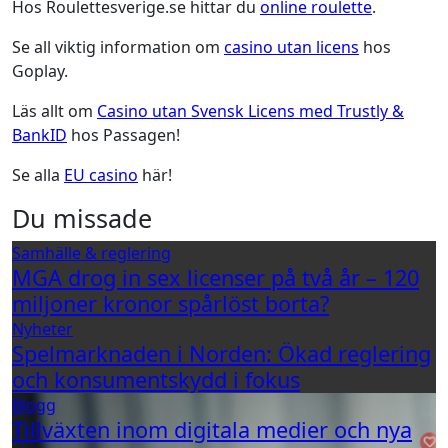
Hos Roulettesverige.se hittar du
online roulette
.
Se all viktig information om
casino utan licens
hos
Goplay.
Läs allt om
Casino utan Svensk Licens med Trustly &
BankID
hos Passagen!
Se alla
EU casino
här!
Du missade
Samhälle & reglering
MGA drog in sex licenser på två år – 120
miljoner kronor spårlöst borta?
Nyheter
Spelmarknaden i Norden: Ökad reglering
och konsumentskydd i fokus
Blogg
Tillväxten inom digitala medier och nya