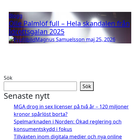
Blogg
Olle Palmlöf full – Hela skandalen från
Idrottsgalan 2025
Magnus Samuelsson
maj 25, 2026
Sök
Sök
Senaste nytt
MGA drog in sex licenser på två år – 120 miljoner
kronor spårlöst borta?
Spelmarknaden i Norden: Ökad reglering och
konsumentskydd i fokus
Tillväxten inom digitala medier och nya online