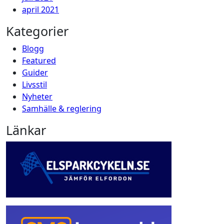
april 2021
Kategorier
Blogg
Featured
Guider
Livsstil
Nyheter
Samhälle & reglering
Länkar