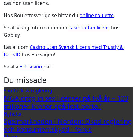
casinon utan licens.
Hos Roulettesverige.se hittar du
online roulette
.
Se all viktig information om
casino utan licens
hos
Goplay.
Läs allt om
Casino utan Svensk Licens med Trustly &
BankID
hos Passagen!
Se alla
EU casino
här!
Du missade
Samhälle & reglering
MGA drog in sex licenser på två år – 120
miljoner kronor spårlöst borta?
Nyheter
Spelmarknaden i Norden: Ökad reglering
och konsumentskydd i fokus