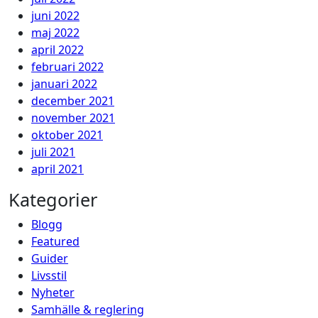
juni 2022
maj 2022
april 2022
februari 2022
januari 2022
december 2021
november 2021
oktober 2021
juli 2021
april 2021
Kategorier
Blogg
Featured
Guider
Livsstil
Nyheter
Samhälle & reglering