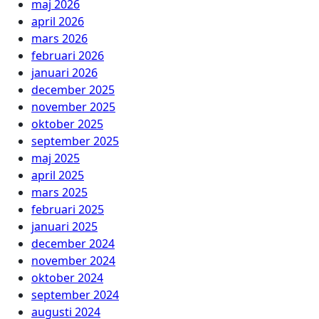
maj 2026
april 2026
mars 2026
februari 2026
januari 2026
december 2025
november 2025
oktober 2025
september 2025
maj 2025
april 2025
mars 2025
februari 2025
januari 2025
december 2024
november 2024
oktober 2024
september 2024
augusti 2024