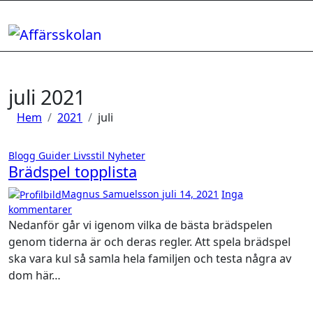
Hoppa
till
innehåll
juli 2021
Hem
2021
juli
Blogg
Guider
Livsstil
Nyheter
Brädspel topplista
Magnus Samuelsson
juli 14, 2021
Inga
kommentarer
Nedanför går vi igenom vilka de bästa brädspelen
genom tiderna är och deras regler. Att spela brädspel
ska vara kul så samla hela familjen och testa några av
dom här…