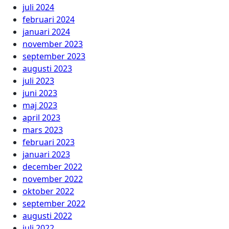
juli 2024
februari 2024
januari 2024
november 2023
september 2023
augusti 2023
juli 2023
juni 2023
maj 2023
april 2023
mars 2023
februari 2023
januari 2023
december 2022
november 2022
oktober 2022
september 2022
augusti 2022
juli 2022