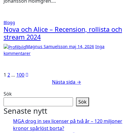
Johansson Holmgren.…
Blogg
Nova och Alice – Recension, rollista och
stream 2024
Magnus Samuelsson
maj 14, 2026
Inga
kommentarer
Sidnumrering
1
2
…
100
Nästa sida →
för
inlägg
Sök
Sök
Senaste nytt
MGA drog in sex licenser på två år – 120 miljoner
kronor spårlöst borta?