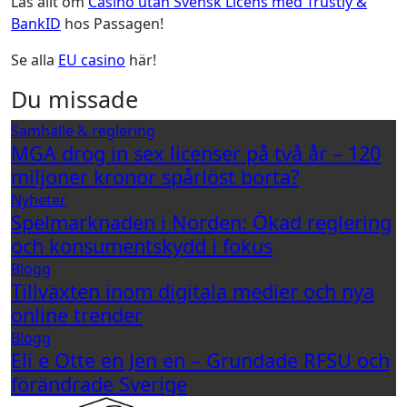
Läs allt om
Casino utan Svensk Licens med Trustly &
BankID
hos Passagen!
Se alla
EU casino
här!
Du missade
Samhälle & reglering
MGA drog in sex licenser på två år – 120
miljoner kronor spårlöst borta?
Nyheter
Spelmarknaden i Norden: Ökad reglering
och konsumentskydd i fokus
Blogg
Tillväxten inom digitala medier och nya
online trender
Blogg
Eli e Otte en Jen en – Grundade RFSU och
förändrade Sverige