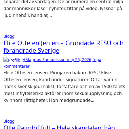
separat del av vardagen. De är numera en central miljö
där människor läser nyheter, tittar på video, lyssnar på
ljudinnehåll, handlar,…
Blogg
Eli e Otte en Jen en – Grundade RFSU och
förändrade Sverige
Magnus Samuelsson
maj 26, 2026
Inga
kommentarer
Elise Ottesen-Jensen: Pionjären bakom RFSU Elise
Ottesen-Jensen, känd under signaturen Ottar, var en
norsk-svensk journalist, författare och en av 1900-talets
mest inflytelserika aktörer inom sexualupplysning och
kvinnors rättigheter. Hon medgrundade…
Blogg
Olle Palmlöf full – Hela skandalen från