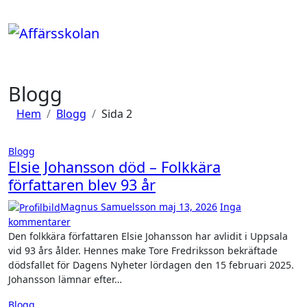
Hoppa
till
innehåll
Blogg
Hem
Blogg
Sida 2
Blogg
Elsie Johansson död – Folkkära
författaren blev 93 år
Magnus Samuelsson
maj 13, 2026
Inga
kommentarer
Den folkkära författaren Elsie Johansson har avlidit i Uppsala
vid 93 års ålder. Hennes make Tore Fredriksson bekräftade
dödsfallet för Dagens Nyheter lördagen den 15 februari 2025.
Johansson lämnar efter…
Blogg