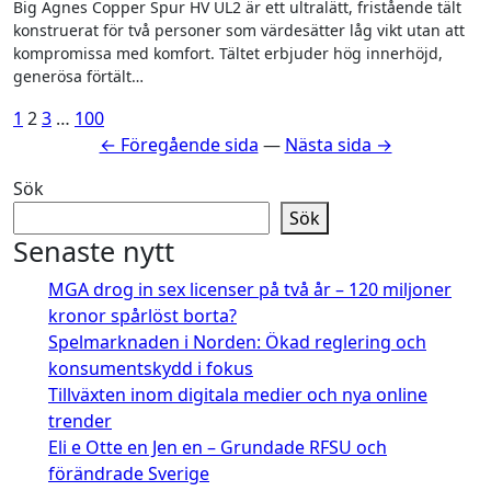
Big Agnes Copper Spur HV UL2 är ett ultralätt, fristående tält
konstruerat för två personer som värdesätter låg vikt utan att
kompromissa med komfort. Tältet erbjuder hög innerhöjd,
generösa förtält…
Sidnumrering
1
2
3
…
100
← Föregående sida
—
Nästa sida →
för
inlägg
Sök
Sök
Senaste nytt
MGA drog in sex licenser på två år – 120 miljoner
kronor spårlöst borta?
Spelmarknaden i Norden: Ökad reglering och
konsumentskydd i fokus
Tillväxten inom digitala medier och nya online
trender
Eli e Otte en Jen en – Grundade RFSU och
förändrade Sverige