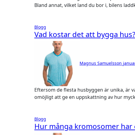
Bland annat, vilket land du bor i, bilens lad
Blogg
Vad kostar det att bygga hus
Magnus Samuelsson
janua
Eftersom de flesta husbyggen är unika, är varje huss slutliga prissättning också unik. Det är
omöjligt att ge en uppskattning av hur myck
Blogg
Hur många kromosomer har 