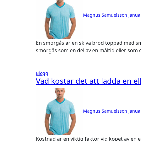
Magnus Samuelsson
janua
En smörgås är en skiva bröd toppad med smör och/eller något slags pålägg. Du kan äta en
smörgås som en del av en måltid eller som e
Blogg
Vad kostar det att ladda en el
Magnus Samuelsson
janua
Kostnad är en viktig faktor vid köpet av en elbil. Denna kostnad påverkas dock av flera faktorer.