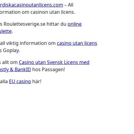
rdiskacasinoutanlicens.com
– All
formation om casinon utan licens.
s Roulettesverige.se hittar du
online
ulette
.
 all viktig information om
casino utan licens
s Goplay.
s allt om
Casino utan Svensk Licens med
ustly & BankID
hos Passagen!
 alla
EU casino
här!