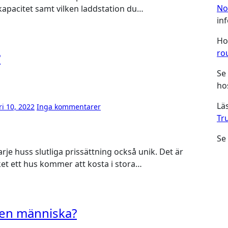
No
dkapacitet samt vilken laddstation du…
in
Ho
ro
?
Se
ho
Lä
ri 10, 2022
Inga kommentarer
Tr
Se
et ett hus kommer att kosta i stora…
en människa?