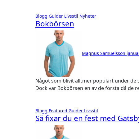
Blogg
Guider
Livsstil
Nyheter
Bokbörsen
Magnus Samuelsson
janua
Något som blivit alltmer populärt under de senaste åren är att köpa och sälja böcker online.
Dock var Bokbörsen en av de första då de r
Blogg
Featured
Guider
Livsstil
Så fixar du en fest med Gats