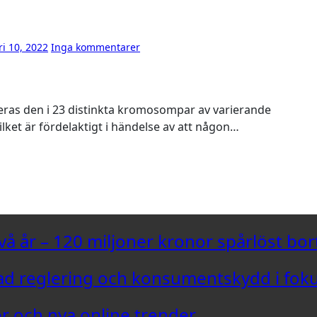
ri 10, 2022
Inga kommentarer
ilket är fördelaktigt i händelse av att någon…
vå år – 120 miljoner kronor spårlöst bor
d reglering och konsumentskydd i fok
er och nya online trender