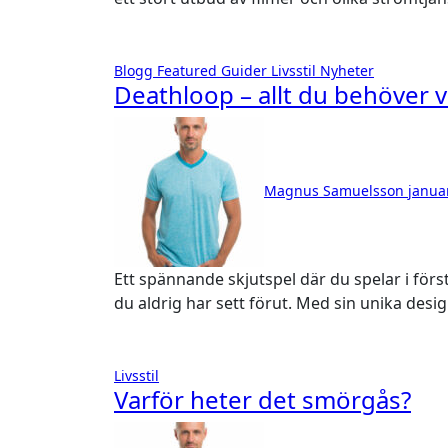
Blogg
Featured
Guider
Livsstil
Nyheter
Deathloop – allt du behöver 
Magnus Samuelsson
janua
Ett spännande skjutspel där du spelar i första person. Deathloop får dig att uppleva en värld som
du aldrig har sett förut. Med sin unika desi
Livsstil
Varför heter det smörgås?