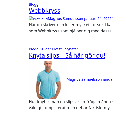
Blogg
Webbkryss
Magnus Samuelsson
januari 24, 2022
När du skriver och löser mycket korsord kan det vara svårt att alltid få till rätt ord. Det finns sidor
som Webbkryss som hjälper dig med dessa 
Blogg
Guider
Livsstil
Nyheter
Knyta slips – Så här gör du!
Magnus Samuelsson
janua
Hur knyter man en slips är en fråga många ställer sig. Det kan till en början kännas svårt och
väldigt komplicerat men det är faktiskt myc