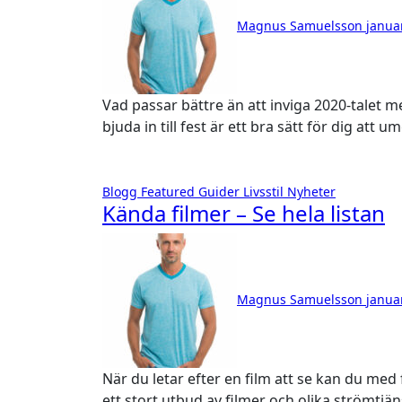
Magnus Samuelsson
janua
Vad passar bättre än att inviga 2020-talet med att anordna en fest inspirerad av 1920-talet? Att
bjuda in till fest är ett bra sätt för dig att
Blogg
Featured
Guider
Livsstil
Nyheter
Kända filmer – Se hela listan
Magnus Samuelsson
janua
När du letar efter en film att se kan du med fördel välja filmer utefter kända filmer. Idag finns det
ett stort utbud av filmer och olika strömtjän