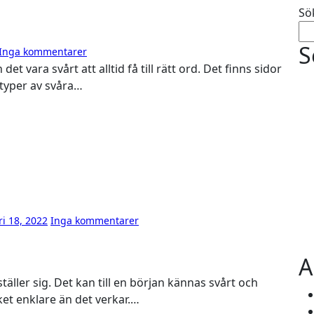
Sö
S
Inga kommentarer
typer av svåra…
ri 18, 2022
Inga kommentarer
A
ket enklare än det verkar.…