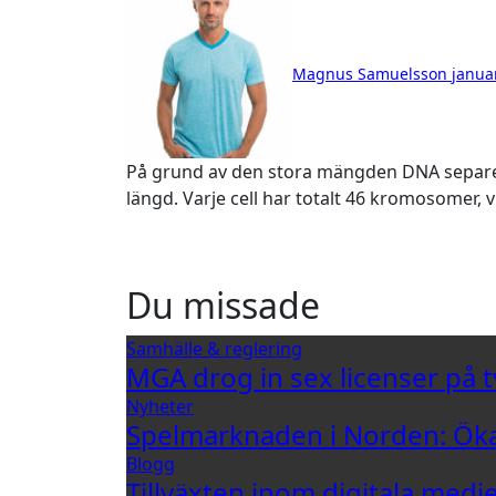
Magnus Samuelsson
janua
På grund av den stora mängden DNA separeras den i 23 distinkta kromosompar av varierande
längd. Varje cell har totalt 46 kromosomer, v
Du missade
Samhälle & reglering
MGA drog in sex licenser på t
Nyheter
Spelmarknaden i Norden: Öka
Blogg
Tillväxten inom digitala medi