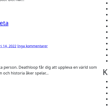
veta
ri 14, 2022
Inga kommentarer
K
gn och historia åker spelar…