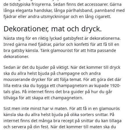
de tidstypiska frisyrerna. Sedan finns det accessoarer. Gärna
långa eleganta handskar, långa pärlhalsband, pannband med
fjädrar eller andra utsmyckningar och en lång cigarett.
Dekorationer, mat och dryck.
Nästa steg för en riktig lyckad gatsbyfest är dekorationerna.
Inred gärna med fjädrar, pärlor och konfetti för att få till en
bra gatsby känsla. Tänk glamouröst för att hitta passande
dekorationer.
Sedan är det du bjuder på viktigt. När det kommer till dryck
ska du allra helst bjuda på champagne och andra
mousserande drycker för att följa temat. För att göra det där
lilla extra ska du bygga ett champagnetorn av kupade 1920-
tals glas. På internet finns det bra guider på hur du går
tillväga för att skapa ett champagnetorn.
Sist men inte minst har vi maten. För att få in en glamourös
känsla ska du allra helst bjuda på olika sorters snittar. På
internet finns det många bra recept på snittar du kan tillaga
och servera på din fest. När det kommer till maten ska du