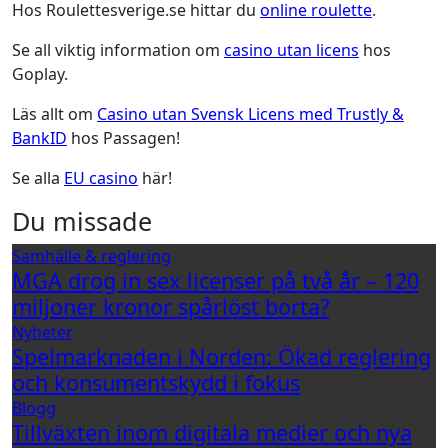
Hos Roulettesverige.se hittar du
online roulette
.
Se all viktig information om
casino utan licens
hos
Goplay.
Läs allt om
Casino utan Svensk Licens med Trustly &
BankID
hos Passagen!
Se alla
EU casino
här!
Du missade
Samhälle & reglering
MGA drog in sex licenser på två år – 120
miljoner kronor spårlöst borta?
Nyheter
Spelmarknaden i Norden: Ökad reglering
och konsumentskydd i fokus
Blogg
Tillväxten inom digitala medier och nya