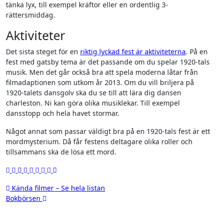
tänka lyx, till exempel kräftor eller en ordentlig 3-
rättersmiddag.
Aktiviteter
Det sista steget för en
riktig lyckad fest är aktiviteterna
. På en
fest med gatsby tema är det passande om du spelar 1920-tals
musik. Men det går också bra att spela moderna låtar från
filmadaptionen som utkom år 2013. Om du vill briljera på
1920-talets dansgolv ska du se till att lära dig dansen
charleston. Ni kan göra olika musiklekar. Till exempel
dansstopp och hela havet stormar.
Något annat som passar väldigt bra på en 1920-tals fest är ett
mordmysterium. Då får festens deltagare olika roller och
tillsammans ska de lösa ett mord.
Inläggsnavigering
Kända filmer – Se hela listan
Bokbörsen