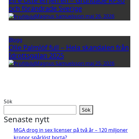
Eli e Otte en Jen en – Grundade RFSU
och förändrade Sverige
Magnus Samuelsson
maj 26, 2026
Blogg
Olle Palmlöf full – Hela skandalen från
Idrottsgalan 2025
Magnus Samuelsson
maj 25, 2026
Sök
Sök
Senaste nytt
MGA drog in sex licenser på två år – 120 miljoner
kronor spårlöst borta?