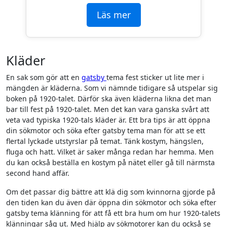
Läs mer
Kläder
En sak som gör att en
gatsby
tema fest sticker ut lite mer i
mängden är kläderna. Som vi nämnde tidigare så utspelar sig
boken på 1920-talet. Därför ska även kläderna likna det man
bar till fest på 1920-talet. Men det kan vara ganska svårt att
veta vad typiska 1920-tals kläder är. Ett bra tips är att öppna
din sökmotor och söka efter gatsby tema man för att se ett
flertal lyckade utstyrslar på temat. Tänk kostym, hängslen,
fluga och hatt. Vilket är saker många redan har hemma. Men
du kan också beställa en kostym på nätet eller gå till närmsta
second hand affär.
Om det passar dig bättre att klä dig som kvinnorna gjorde på
den tiden kan du även där öppna din sökmotor och söka efter
gatsby tema klänning för att få ett bra hum om hur 1920-talets
klänningar såg ut. Med hjälp av sökmotorer kan du också se