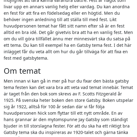
möjlighet att lära känna varandra bättre. Fest är något som
livar upp en annars vanlig helg eller vardag. Du kan anordna
en fest för att fira en födelsedag eller en högtid. Men du
behöver ingen anledning till att ställa till med fest. Likt
huvudpersonen temat har fått sitt namn efter så är en fest
alltid en bra idé. Det går givetvis bra att ha en vanlig fest. Men
om du vill göra tillfället ännu mer minnesvärt ska du satsa på
ett tema. Du kan till exempel ha en Gatsby tema fest. I det här
inlägget får du veta allt om hur du går tillväga för att fixa en
fest med gatsbytema.
Om temat
Men innan vi kan gå in mer på hur du fixar den bästa gatsby
tema festen kan det vara bra att veta vad temat innebär. Temat
är taget från den bok som skrevs av F. Scotts Fitzgerald år
1925. På svenska heter boken den store Gatsby. Boken utspelar
sig år 1922, alltså för 100 år sedan där vi får följa
huvudpersonen Nick som flyttar till ett nytt område. En av
hans grannar är den mytomspunne Jay Gatsby som ständigt
bjuder in till storslagna fester. För att du ska ha ett riktigt bra
Gatsby tema ska du inspireras av 1920-talet och gärna tänka