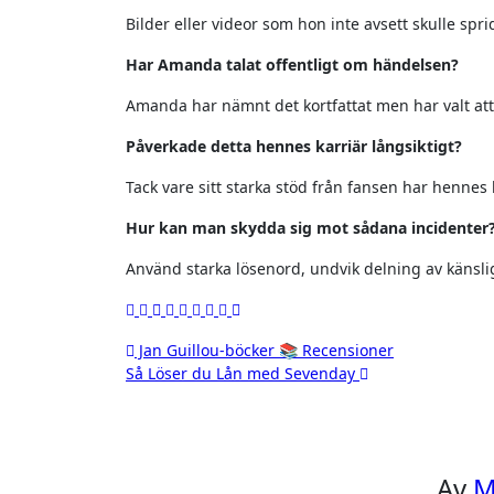
Bilder eller videor som hon inte avsett skulle spr
Har Amanda talat offentligt om händelsen?
Amanda har nämnt det kortfattat men har valt att f
Påverkade detta hennes karriär långsiktigt?
Tack vare sitt starka stöd från fansen har hennes 
Hur kan man skydda sig mot sådana incidenter
Använd starka lösenord, undvik delning av känsli
Inläggsnavigering
Jan Guillou-böcker 📚 Recensioner
Så Löser du Lån med Sevenday
Av
M