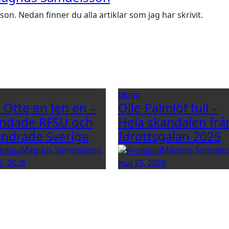
. Nedan finner du alla artiklar som jag har skrivit.
g
Blogg
e Otte en Jen en –
Olle Palmlöf full –
ndade RFSU och
Hela skandalen frå
ändrade Sverige
Idrottsgalan 2025
Magnus Samuelsson
Magnus Samuels
6, 2026
maj 25, 2026