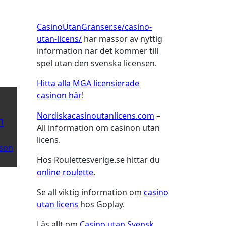
CasinoUtanGränser.se/casino-
utan-licens/
har massor av nyttig
information när det kommer till
spel utan den svenska licensen.
Hitta alla MGA licensierade
casinon här
!
Nordiskacasinoutanlicens.com
–
n
All information om casinon utan
licens.
son
Hos Roulettesverige.se hittar du
online roulette
.
Se all viktig information om
casino
utan licens
hos Goplay.
Läs allt om
Casino utan Svensk