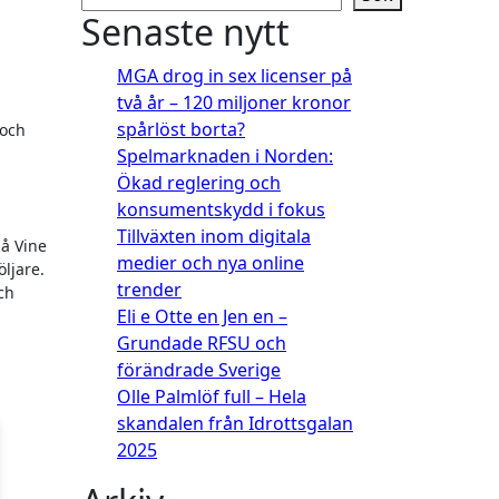
Senaste nytt
MGA drog in sex licenser på
två år – 120 miljoner kronor
spårlöst borta?
 och
Spelmarknaden i Norden:
Ökad reglering och
konsumentskydd i fokus
Tillväxten inom digitala
på Vine
medier och nya online
ljare.
trender
ch
Eli e Otte en Jen en –
Grundade RFSU och
förändrade Sverige
Olle Palmlöf full – Hela
skandalen från Idrottsgalan
2025