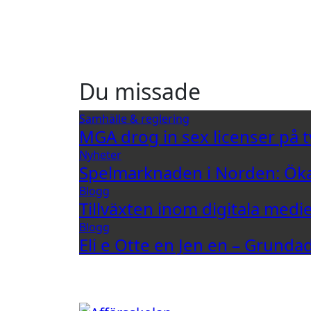
Du missade
Samhälle & reglering
MGA drog in sex licenser på t
Nyheter
Spelmarknaden i Norden: Öka
Blogg
Tillväxten inom digitala medi
Blogg
Eli e Otte en Jen en – Grund