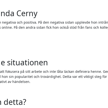
anda Cerny
negativa och positiva. På den negativa sidan upplevde hon intrång
k online. På den andra sidan fick hon också stöd från fans och koll
 situationen
tt fokusera på sitt arbete och inte låta läckan definiera henne. G
 hon sin popularitet och trovärdighet. Detta var ett viktigt steg för 
gativt av händelsen.
n detta?