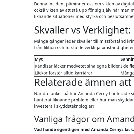
Denna incident påminner oss om vikten av digital 
också vikten av att stå upp för sig själv när ma
liknande situationer med styrka och beslutsamhe
Skvaller vs Verklighet
Många gånger leder skvaller till missförstånd kring
från fiktion och förstå de verkliga omständighet
Myt
Sanni
Kändisar läcker medvetet sina egna bilder
I de f
Läckor förstör alltid karriärer
Många 
Relaterade ämnen att 
När du tänker på hur Amanda Cerny hanterade sin
hanterat liknande problem eller hur man skyddar 
investera i skyddsteknologier!
Vanliga frågor om Aman
Vad hände egentligen med Amanda Cernys läck