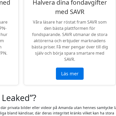
 med
Halvera dina fondavgifter
med SAVR
sare
Våra läsare har röstat fram SAVR som
VPN-
den bästa plattformen för
 hur
fondsparande. SAVR utmanar de stora
om
aktörerna och erbjuder marknadens
n
bästa priser. Få mer pengar över till dig
VPN.
själv och börja spara smartare med
SAVR.
Läs mer
 Leaked”?
 där privata bilder eller videor på Amanda utan hennes samtycke l
liga bland kändisar, där deras integritet kränks vilket kan ha stora