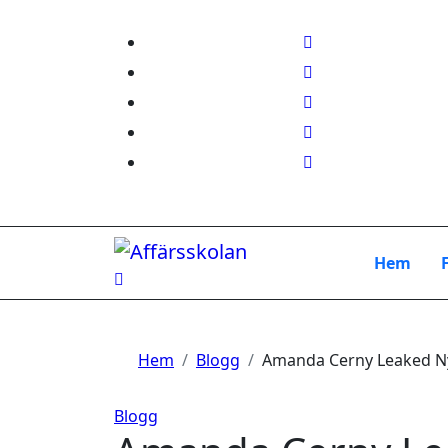
Hoppa
till
innehåll
Hem
Hem
Blogg
Amanda Cerny Leaked N
Blogg