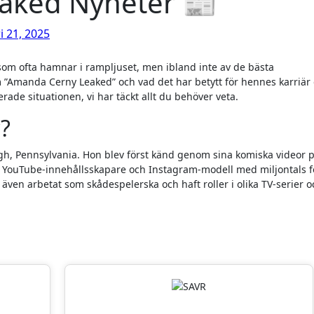
aked Nyheter 📰
i 21, 2025
om ”Amanda Cerny Leaked” och vad det har betytt för hennes karriär
rade situationen, vi har täckt allt du behöver veta.
?
gh, Pennsylvania. Hon blev först känd genom sina komiska videor 
är YouTube-innehållsskapare och Instagram-modell med miljontals fö
ven arbetat som skådespelerska och haft roller i olika TV-serier o
iter: VPN och Fondsparande