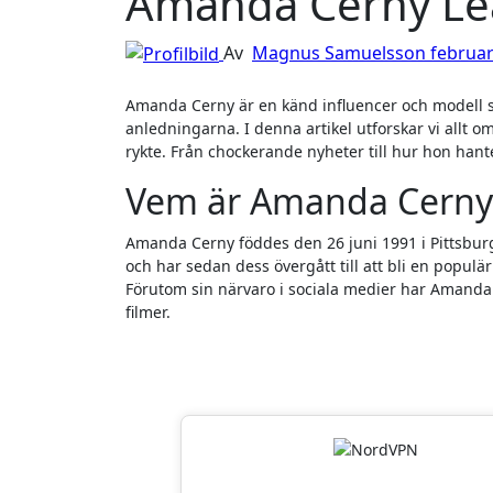
Amanda Cerny Le
Av
Magnus Samuelsson
februar
Amanda Cerny är en känd influencer och modell som ofta hamnar i rampljuset, men ibland inte av de bästa
anledningarna. I denna artikel utforskar vi allt 
rykte. Från chockerande nyheter till hur hon hante
Vem är Amanda Cerny
Amanda Cerny föddes den 26 juni 1991 i Pittsbur
och har sedan dess övergått till att bli en popul
Förutom sin närvaro i sociala medier har Amanda ä
filmer.
Läsarnas Favor