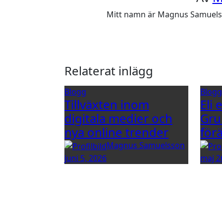
Mitt namn är Magnus Samuelsson
Relaterat inlägg
Blogg
Blog
Tillväxten inom
Eli 
digitala medier och
Gru
nya online trender
för
Magnus Samuelsson
juni 5, 2026
maj 2