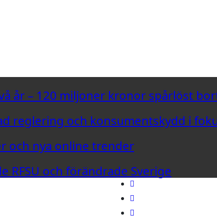
vå år – 120 miljoner kronor spårlöst bor
d reglering och konsumentskydd i fok
er och nya online trender
ade RFSU och förändrade Sverige