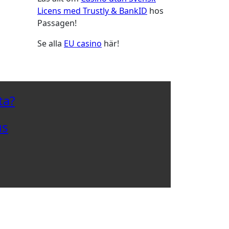
Licens med Trustly & BankID
hos
Passagen!
Se alla
EU casino
här!
ta?
us