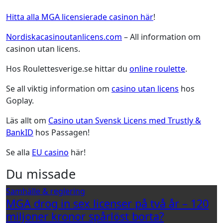
Hitta alla MGA licensierade casinon här
!
Nordiskacasinoutanlicens.com
– All information om
casinon utan licens.
Hos Roulettesverige.se hittar du
online roulette
.
Se all viktig information om
casino utan licens
hos
Goplay.
Läs allt om
Casino utan Svensk Licens med Trustly &
BankID
hos Passagen!
Se alla
EU casino
här!
Du missade
Samhälle & reglering
MGA drog in sex licenser på två år – 120
miljoner kronor spårlöst borta?