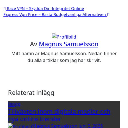
Inläggsnavigering
Race VPN – Skydda Din Integritet Online
Express Vpn Price – Bästa Budgetvänliga Alternativen
Av
Magnus Samuelsson
Mitt namn är Magnus Samuelsson. Nedan finner
du alla artiklar som jag har skrivit.
Relaterat inlägg
Blogg
Tillväxten inom digitala medier och
nya online trender
Magnus Samuelsson
juni 5, 2026