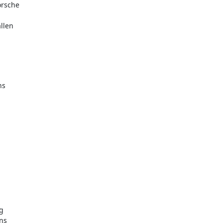
orsche
llen
ns
ig
nns