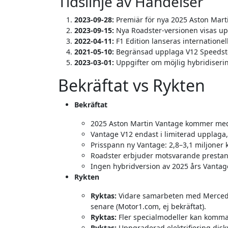
Tidslinje av Händelser
2023-09-28:
Premiär för nya 2025 Aston Mart
2023-09-15:
Nya Roadster-versionen visas up
2022-04-11:
F1 Edition lanseras internationell
2021-05-10:
Begränsad upplaga V12 Speedster 
2023-03-01:
Uppgifter om möjlig hybridisering
Bekräftat vs Rykten
Bekräftat
2025 Aston Martin Vantage kommer med 
Vantage V12 endast i limiterad upplaga, 
Prisspann ny Vantage: 2,8–3,1 miljoner kr,
Roadster erbjuder motsvarande prestanda
Ingen hybridversion av 2025 års Vantag
Rykten
Ryktas:
Vidare samarbeten med Mercedes
senare (Motor1.com, ej bekräftat).
Ryktas:
Fler specialmodeller kan komma
Ryktas:
Uppgraderad elektrifiering disk