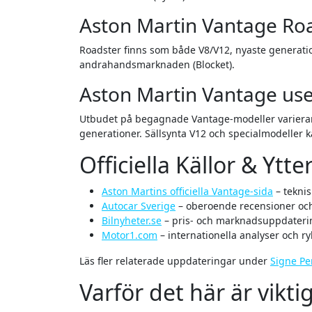
Aston Martin Vantage Ro
Roadster finns som både V8/V12, nyaste generatio
andrahandsmarknaden (Blocket).
Aston Martin Vantage us
Utbudet på begagnade Vantage-modeller varierar fr
generationer. Sällsynta V12 och specialmodeller ka
Officiella Källor & Ytt
Aston Martins officiella Vantage-sida
– teknis
Autocar Sverige
– oberoende recensioner och 
Bilnyheter.se
– pris- och marknadsuppdateri
Motor1.com
– internationella analyser och ry
Läs fler relaterade uppdateringar under
Signe Pe
Varför det här är vikti