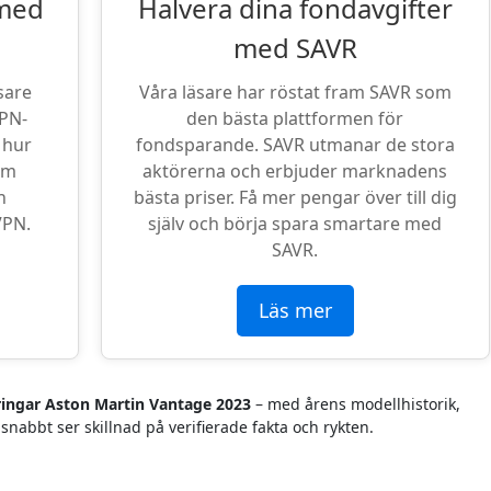
 med
Halvera dina fondavgifter
med SAVR
sare
Våra läsare har röstat fram SAVR som
VPN-
den bästa plattformen för
 hur
fondsparande. SAVR utmanar de stora
om
aktörerna och erbjuder marknadens
n
bästa priser. Få mer pengar över till dig
VPN.
själv och börja spara smartare med
SAVR.
Läs mer
ingar Aston Martin Vantage 2023
– med årens modellhistorik,
snabbt ser skillnad på verifierade fakta och rykten.