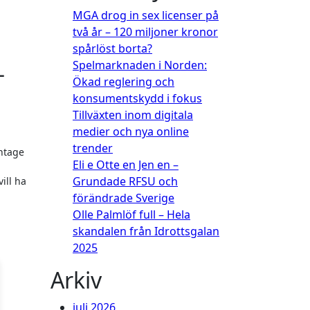
MGA drog in sex licenser på
två år – 120 miljoner kronor
spårlöst borta?
Spelmarknaden i Norden:
–
Ökad reglering och
konsumentskydd i fokus
Tillväxten inom digitala
medier och nya online
trender
antage
Eli e Otte en Jen en –
Grundade RFSU och
ill ha
förändrade Sverige
Olle Palmlöf full – Hela
skandalen från Idrottsgalan
2025
Arkiv
juli 2026