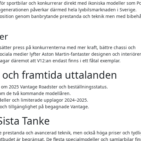
ör sportbilar och konkurrerar direkt med ikoniska modeller som P
enerationen påverkar därmed hela lyxbilsmarknaden i Sverige.
position genom banbrytande prestanda och teknik men med bibehå
er
sätter press på konkurrenterna med mer kraft, bättre chassi och
ociala medier lyfter Aston Martin-fantaster designen och interiöre
agar däremot att V12:an endast finns i ett fåtal exemplar.
och framtida uttalanden
n om 2025 Vantage Roadster och beställningsstatus.
inom de två kommande modellåren.
deller och limiterade upplagor 2024–2025.
och tillgänglighet på begagnade Vantage.
ista Tanke
e prestanda och avancerad teknik, men också höga priser och tydl
utbudet är begränsat. De flesta specialmodeller och samlarbilar fi