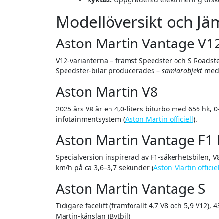
Modellöversikt och Jä
Aston Martin Vantage V1
V12-varianterna – främst Speedster och S Roadster
Speedster-bilar producerades –
samlarobjekt
med p
Aston Martin V8
2025 års V8 är en 4,0-liters biturbo med 656 hk, 
infotainmentsystem (
Aston Martin officiell
).
Aston Martin Vantage F1 
Specialversion inspirerad av F1-säkerhetsbilen, 
km/h på ca 3,6–3,7 sekunder (
Aston Martin officiel
Aston Martin Vantage S
Tidigare facelift (framförallt 4,7 V8 och 5,9 V12)
Martin-känslan (Bytbil).