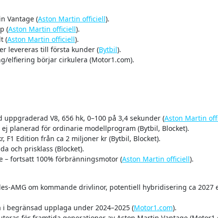
in Vantage (
Aston Martin officiell
).
p (
Aston Martin officiell
).
t (
Aston Martin officiell
).
levereras till första kunder (
Bytbil
).
/elfiering börjar cirkulera (
Motor1.com
).
uppgraderad V8, 656 hk, 0–100 på 3,4 sekunder (
Aston Martin offi
ej planerad för ordinarie modellprogram (Bytbil, Blocket).
 F1 Edition från ca 2 miljoner kr (Bytbil, Blocket).
 och prisklass (Blocket).
e – fortsatt 100% förbränningsmotor (
Aston Martin officiell
).
-AMG om kommande drivlinor, potentiell hybridisering ca 2027 e
 i begränsad upplaga under 2024–2025 (
Motor1.com
).
uteras för framtida generationer av Aston Martin Vantage (Motor1.