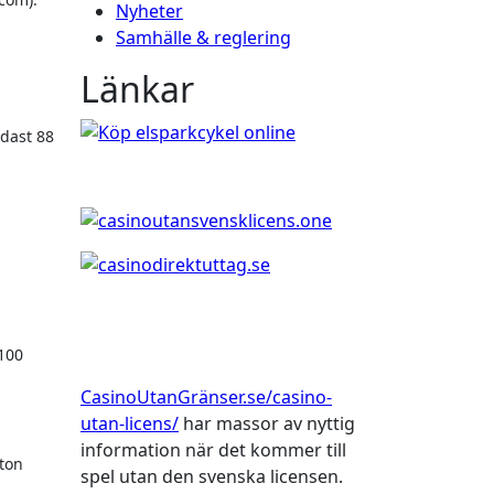
Nyheter
Samhälle & reglering
Länkar
ndast 88
–100
CasinoUtanGränser.se/casino-
utan-licens/
har massor av nyttig
information när det kommer till
ston
spel utan den svenska licensen.