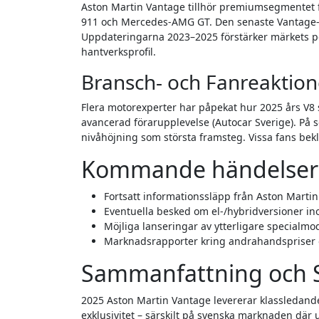
Aston Martin Vantage tillhör premiumsegmentet f
911 och Mercedes-AMG GT. Den senaste Vantage-g
Uppdateringarna 2023–2025 förstärker märkets 
hantverksprofil.
Bransch- och Fanreaktion
Flera motorexperter har påpekat hur 2025 års V8 
avancerad förarupplevelse (Autocar Sverige). På s
nivåhöjning som största framsteg. Vissa fans bekl
Kommande händelser 
Fortsatt informationssläpp från Aston Marti
Eventuella besked om el-/hybridversioner 
Möjliga lanseringar av ytterligare specialmo
Marknadsrapporter kring andrahandspriser 
Sammanfattning och S
2025 Aston Martin Vantage levererar klassledand
exklusivitet – särskilt på svenska marknaden där 