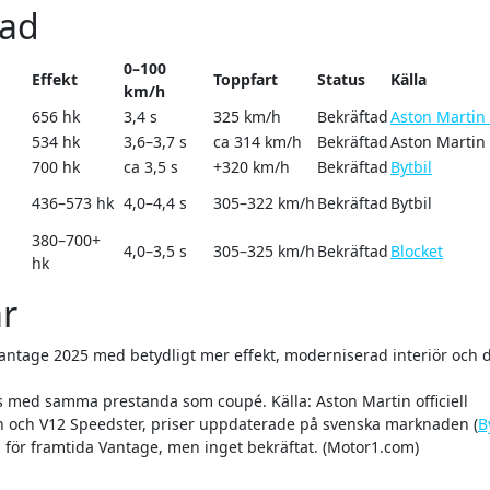
lad
0–100
Effekt
Toppfart
Status
Källa
km/h
656 hk
3,4 s
325 km/h
Bekräftad
Aston Martin o
534 hk
3,6–3,7 s
ca 314 km/h
Bekräftad
Aston Martin o
700 hk
ca 3,5 s
+320 km/h
Bekräftad
Bytbil
436–573 hk
4,0–4,4 s
305–322 km/h
Bekräftad
Bytbil
380–700+
4,0–3,5 s
305–325 km/h
Bekräftad
Blocket
hk
r
ntage 2025 med betydligt mer effekt, moderniserad interiör och di
as med samma prestanda som coupé.
Källa: Aston Martin officiell
ion och V12 Speedster, priser uppdaterade på svenska marknaden (
B
 för framtida Vantage, men inget bekräftat.
(Motor1.com)