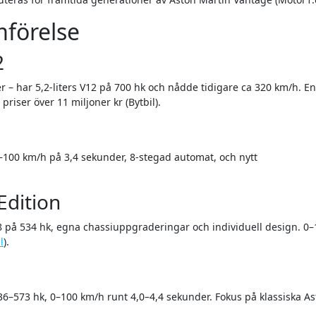
mförelse
2
 – har 5,2-liters V12 på 700 hk och nådde tidigare ca 320 km/h. E
riser över 11 miljoner kr (Bytbil).
0–100 km/h på 3,4 sekunder, 8-stegad automat, och nytt
Edition
V8 på 534 hk, egna chassiuppgraderingar och individuell design. 0
l
).
, 436–573 hk, 0–100 km/h runt 4,0–4,4 sekunder. Fokus på klassiska A