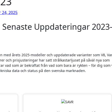
023
 24, 2025
: Senaste Uppdateringar 2023
igen med årets 2025-modeller och uppdaterade varianter som V8, V
r och prisjusteringar har satt strålkastarljuset på såväl nya som
r vad som är bekräftat från vad som bara är rykten – för dig som v
tekniska data och status på den svenska marknaden.
iter: VPN och Fondsparande