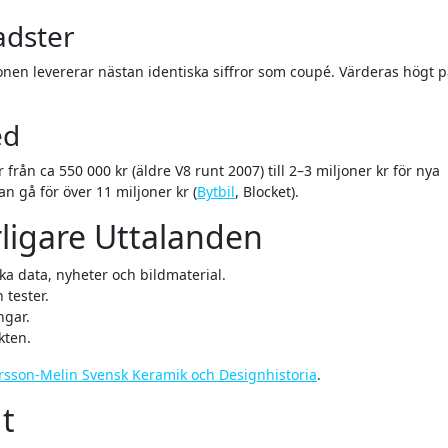
adster
nen levererar nästan identiska siffror som coupé. Värderas högt 
ed
ån ca 550 000 kr (äldre V8 runt 2007) till 2–3 miljoner kr för nya
n gå för över 11 miljoner kr (
Bytbil
, Blocket).
erligare Uttalanden
ka data, nyheter och bildmaterial.
tester.
ngar.
kten.
rsson-Melin Svensk Keramik och Designhistoria
.
gt