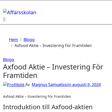
Hoppa
till
innehåll
Hem
Blogg
Axfood Aktie – Investering För Framtiden
Blogg
Axfood Aktie – Investering För
Framtiden
Av
Magnus Samuelsson
augusti 6, 2024
Axfood Aktie – Investering För Framtiden
Introduktion till Axfood-aktien