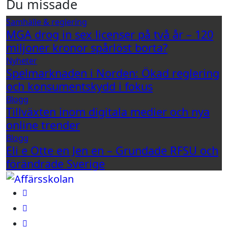
Du missade
Samhälle & reglering
MGA drog in sex licenser på två år – 120
miljoner kronor spårlöst borta?
Nyheter
Spelmarknaden i Norden: Ökad reglering
och konsumentskydd i fokus
Blogg
Tillväxten inom digitala medier och nya
online trender
Blogg
Eli e Otte en Jen en – Grundade RFSU och
förändrade Sverige