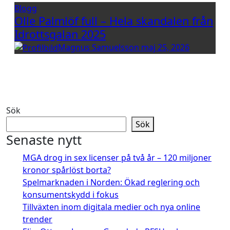
Blogg
Olle Palmlöf full – Hela skandalen från
Idrottsgalan 2025
Magnus Samuelsson
maj 25, 2026
Sök
Sök
Senaste nytt
MGA drog in sex licenser på två år – 120 miljoner
kronor spårlöst borta?
Spelmarknaden i Norden: Ökad reglering och
konsumentskydd i fokus
Tillväxten inom digitala medier och nya online
trender