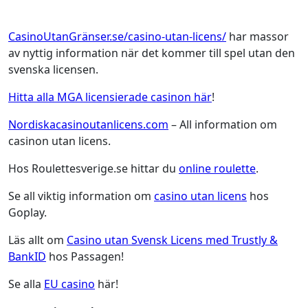
CasinoUtanGränser.se/casino-utan-licens/
har massor
av nyttig information när det kommer till spel utan den
svenska licensen.
Hitta alla MGA licensierade casinon här
!
Nordiskacasinoutanlicens.com
– All information om
casinon utan licens.
Hos Roulettesverige.se hittar du
online roulette
.
Se all viktig information om
casino utan licens
hos
Goplay.
Läs allt om
Casino utan Svensk Licens med Trustly &
BankID
hos Passagen!
Se alla
EU casino
här!