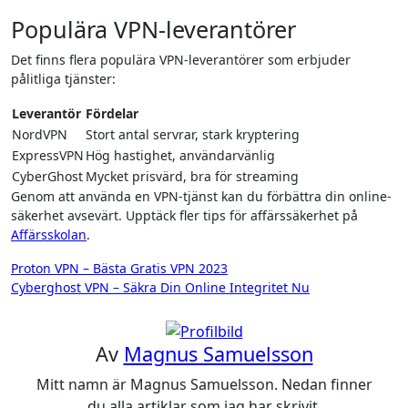
Populära VPN-leverantörer
Det finns flera populära VPN-leverantörer som erbjuder
pålitliga tjänster:
Leverantör
Fördelar
NordVPN
Stort antal servrar, stark kryptering
ExpressVPN
Hög hastighet, användarvänlig
CyberGhost
Mycket prisvärd, bra för streaming
Genom att använda en VPN-tjänst kan du förbättra din online-
säkerhet avsevärt. Upptäck fler tips för affärssäkerhet på
Affärsskolan
.
Inläggsnavigering
Proton VPN – Bästa Gratis VPN 2023
Cyberghost VPN – Säkra Din Online Integritet Nu
Av
Magnus Samuelsson
Mitt namn är Magnus Samuelsson. Nedan finner
du alla artiklar som jag har skrivit.