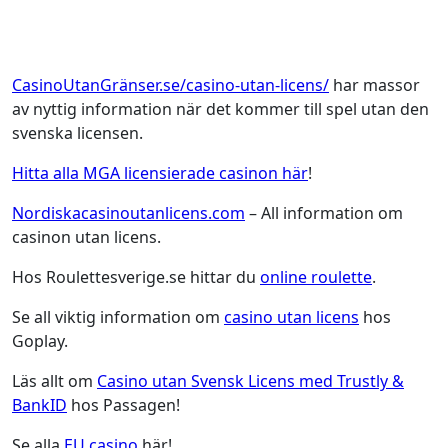
CasinoUtanGränser.se/casino-utan-licens/
har massor
av nyttig information när det kommer till spel utan den
svenska licensen.
Hitta alla MGA licensierade casinon här
!
Nordiskacasinoutanlicens.com
– All information om
casinon utan licens.
Hos Roulettesverige.se hittar du
online roulette
.
Se all viktig information om
casino utan licens
hos
Goplay.
Läs allt om
Casino utan Svensk Licens med Trustly &
BankID
hos Passagen!
Se alla
EU casino
här!