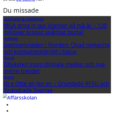
Du missade
Samhälle & reglering
MGA drog in sex licenser på två år – 120
miljoner kronor spårlöst borta?
Nyheter
Spelmarknaden i Norden: Ökad reglering
och konsumentskydd i fokus
Blogg
Tillväxten inom digitala medier och nya
online trender
Blogg
Eli e Otte en Jen en – Grundade RFSU och
förändrade Sverige