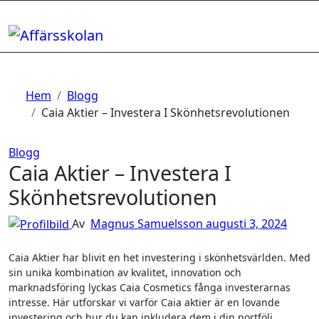
Hoppa
till
innehåll
Hem
Blogg
Caia Aktier – Investera I Skönhetsrevolutionen
Blogg
Caia Aktier – Investera I
Skönhetsrevolutionen
Av
Magnus Samuelsson
augusti 3, 2024
Caia Aktier har blivit en het investering i skönhetsvärlden. Med
sin unika kombination av kvalitet, innovation och
marknadsföring lyckas Caia Cosmetics fånga investerarnas
intresse. Här utforskar vi varför Caia aktier är en lovande
investering och hur du kan inkludera dem i din portfölj.