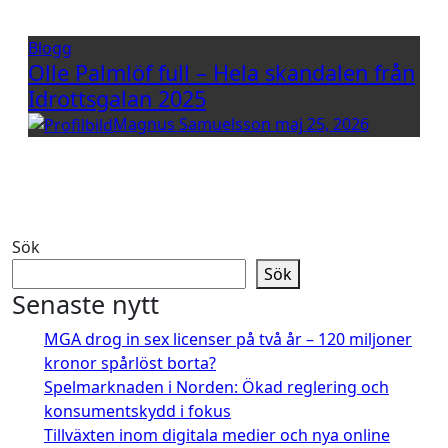
Blogg
Olle Palmlöf full – Hela skandalen från
Idrottsgalan 2025
Magnus Samuelsson
maj 25, 2026
Sök
Sök
Senaste nytt
MGA drog in sex licenser på två år – 120 miljoner
kronor spårlöst borta?
Spelmarknaden i Norden: Ökad reglering och
konsumentskydd i fokus
Tillväxten inom digitala medier och nya online