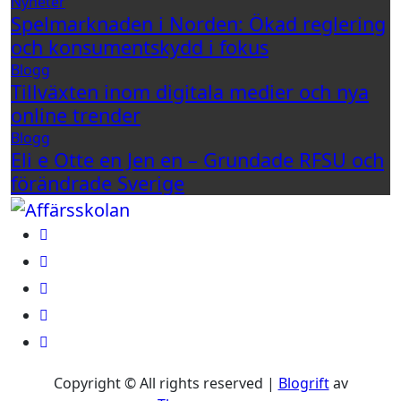
Nyheter
Spelmarknaden i Norden: Ökad reglering
och konsumentskydd i fokus
Blogg
Tillväxten inom digitala medier och nya
online trender
Blogg
Eli e Otte en Jen en – Grundade RFSU och
förändrade Sverige
Copyright © All rights reserved
|
Blogrift
av