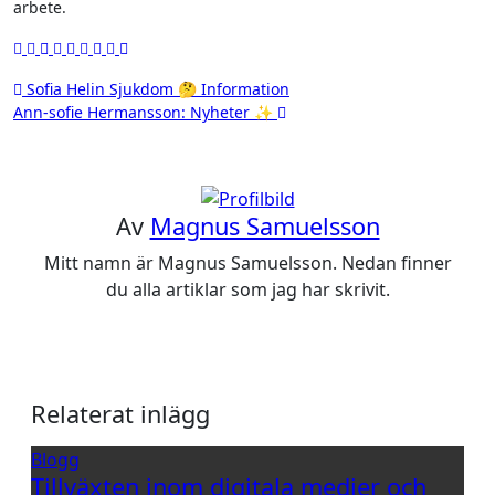
arbete.
Inläggsnavigering
Sofia Helin Sjukdom 🤔 Information
Ann-sofie Hermansson: Nyheter ✨
Av
Magnus Samuelsson
Mitt namn är Magnus Samuelsson. Nedan finner
du alla artiklar som jag har skrivit.
Relaterat inlägg
Blogg
Tillväxten inom digitala medier och