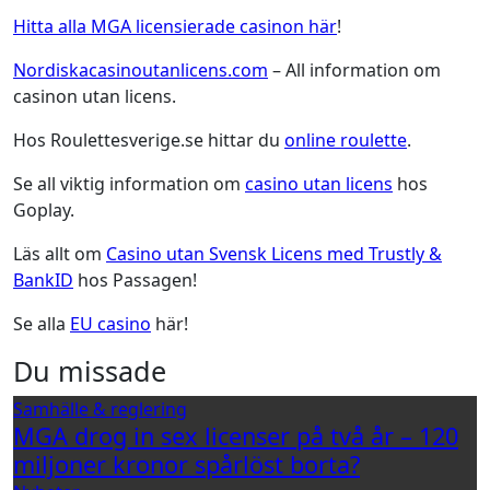
Hitta alla MGA licensierade casinon här
!
Nordiskacasinoutanlicens.com
– All information om
casinon utan licens.
Hos Roulettesverige.se hittar du
online roulette
.
Se all viktig information om
casino utan licens
hos
Goplay.
Läs allt om
Casino utan Svensk Licens med Trustly &
BankID
hos Passagen!
Se alla
EU casino
här!
Du missade
Samhälle & reglering
MGA drog in sex licenser på två år – 120
miljoner kronor spårlöst borta?