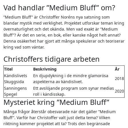
Vad handlar ”Medium Bluff” om?
”Medium Bluff” är Christoffer Noréns nya satsning som
blandar mystik med verklighet. Projektet utforskar teman kring
övernaturlighet och det okända. Men vad exakt är ”Medium
Bluff”? Är det en serie, en bok, eller kanske något helt annat?
Denna osäkerhet har gjort att många spekulerar och teoriserar
kring vad som väntar.
Christoffers tidigare arbeten
Titel
Beskrivning
År
Kändislivets
En djupdykning i de mindre glamorösa
2018
Skuggsida
aspekterna av kändislivet.
Sanningens
Ett avslöjande program som synar medias
2020
Spegel
roll i kändisskap.
Mysteriet kring ”Medium Bluff”
Många frågor återstår obesvarade när det gäller ”Medium
Bluff”. Varför har Christoffer valt just detta tema? Vilken
riktning kommer projektet att ta? Trots den begränsade