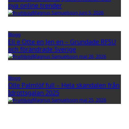
nya online trender
Magnus Samuelsson
juni 5, 2026
Blogg
Eli e Otte en Jen en – Grundade RFSU
och förändrade Sverige
Magnus Samuelsson
maj 26, 2026
Blogg
Olle Palmlöf full – Hela skandalen från
Idrottsgalan 2025
Magnus Samuelsson
maj 25, 2026