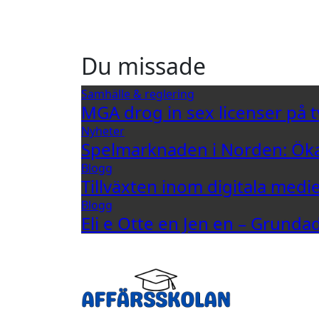
Du missade
Samhälle & reglering
MGA drog in sex licenser på t
Nyheter
Spelmarknaden i Norden: Öka
Blogg
Tillväxten inom digitala medi
Blogg
Eli e Otte en Jen en – Grund