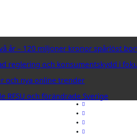
vå år – 120 miljoner kronor spårlöst bor
d reglering och konsumentskydd i fok
er och nya online trender
ade RFSU och förändrade Sverige