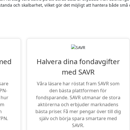
anda och skalbarhet, vilket gör det möjligt att hantera både små
iter: VPN och Fondsparande
 med
Halvera dina fondavgifter
med SAVR
sare
Våra läsare har röstat fram SAVR som
VPN-
den bästa plattformen för
 hur
fondsparande. SAVR utmanar de stora
om
aktörerna och erbjuder marknadens
n
bästa priser. Få mer pengar över till dig
VPN.
själv och börja spara smartare med
SAVR.