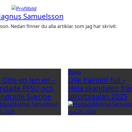
agnus Samuelsson
. Nedan finner du alla artiklar som jag har skrivit.
g
Blogg
e Otte en Jen en –
Olle Palmlöf full –
ndade RFSU och
Hela skandalen frå
ändrade Sverige
Idrottsgalan 2025
Magnus Samuelsson
Magnus Samuels
6, 2026
maj 25, 2026