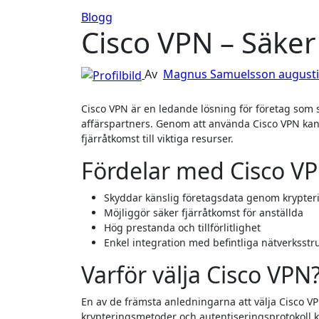
Blogg
Cisco VPN – Säker
Av
Magnus Samuelsson
augusti
Cisco VPN är en ledande lösning för företag som söker en säker och pålitlig anslutning för sina anställda och
affärspartners. Genom att använda Cisco VPN kan 
fjärråtkomst till viktiga resurser.
Fördelar med Cisco V
Skyddar känslig företagsdata genom krypter
Möjliggör säker fjärråtkomst för anställda
Hög prestanda och tillförlitlighet
Enkel integration med befintliga nätverksstr
Varför välja Cisco VPN
En av de främsta anledningarna att välja Cisco 
krypteringsmetoder och autentiseringsprotokoll k