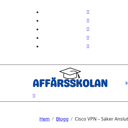
Hoppa
till
innehåll
Hem
Blogg
Cisco VPN – Säker Anslu