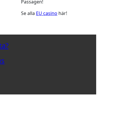
Passagen!
Se alla
EU casino
här!
ta?
us