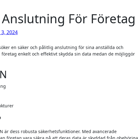
 Anslutning För Företag
 3, 2024
företag enkelt och effektivt skydda sin data medan de möjliggör
PN
ing
ukturer
?
VPN är dess robusta säkerhetsfunktioner. Med avancerade
an företag vara säkra på att deras data är skyddad från obehöriga