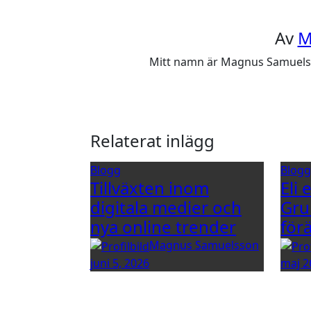
Av
M
Mitt namn är Magnus Samuelsson
Relaterat inlägg
Blogg
Blog
Tillväxten inom
Eli 
digitala medier och
Gru
nya online trender
för
Magnus Samuelsson
juni 5, 2026
maj 2