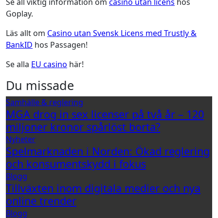
Se all viktig information om
casino utan licens
hos
Goplay.
Läs allt om
Casino utan Svensk Licens med Trustly &
BankID
hos Passagen!
Se alla
EU casino
här!
Du missade
Samhälle & reglering
MGA drog in sex licenser på två år – 120
miljoner kronor spårlöst borta?
Nyheter
Spelmarknaden i Norden: Ökad reglering
och konsumentskydd i fokus
Blogg
Tillväxten inom digitala medier och nya
online trender
Blogg