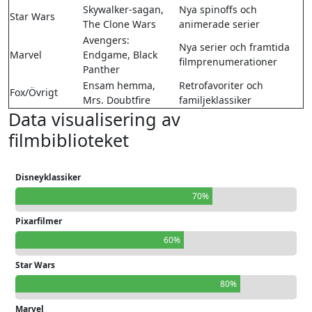
Skywalker-sagan,
Nya spinoffs och
Star Wars
The Clone Wars
animerade serier
Avengers:
Nya serier och framtida
Marvel
Endgame, Black
filmprenumerationer
Panther
Ensam hemma,
Retrofavoriter och
Fox/Övrigt
Mrs. Doubtfire
familjeklassiker
Data visualisering av
filmbiblioteket
Disneyklassiker
70%
Pixarfilmer
60%
Star Wars
80%
Marvel