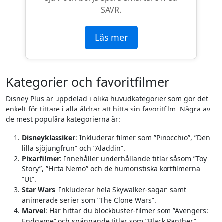
SAVR.
Läs mer
Kategorier och favoritfilmer
Disney Plus är uppdelad i olika huvudkategorier som gör det
enkelt för tittare i alla åldrar att hitta sin favoritfilm. Några av
de mest populära kategorierna är:
Disneyklassiker
: Inkluderar filmer som ”Pinocchio”, ”Den
lilla sjöjungfrun” och ”Aladdin”.
Pixarfilmer
: Innehåller underhållande titlar såsom ”Toy
Story”, ”Hitta Nemo” och de humoristiska kortfilmerna
”Ut”.
Star Wars
: Inkluderar hela Skywalker-sagan samt
animerade serier som ”The Clone Wars”.
Marvel
: Här hittar du blockbuster-filmer som ”Avengers:
Endgame” och spännande titlar som ”Black Panther”.