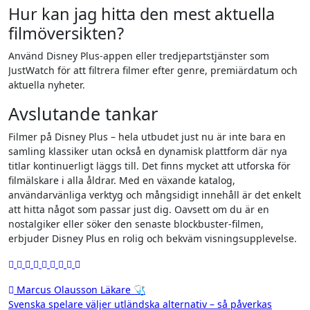
Hur kan jag hitta den mest aktuella
filmöversikten?
Använd Disney Plus-appen eller tredjepartstjänster som
JustWatch för att filtrera filmer efter genre, premiärdatum och
aktuella nyheter.
Avslutande tankar
Filmer på Disney Plus – hela utbudet just nu är inte bara en
samling klassiker utan också en dynamisk plattform där nya
titlar kontinuerligt läggs till. Det finns mycket att utforska för
filmälskare i alla åldrar. Med en växande katalog,
användarvänliga verktyg och mångsidigt innehåll är det enkelt
att hitta något som passar just dig. Oavsett om du är en
nostalgiker eller söker den senaste blockbuster-filmen,
erbjuder Disney Plus en rolig och bekväm visningsupplevelse.
Inläggsnavigering
Marcus Olausson Läkare 🩺
Svenska spelare väljer utländska alternativ – så påverkas