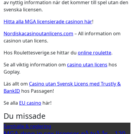
av nyttig information när det kommer till spel utan den
svenska licensen.
Hitta alla MGA licensierade casinon här
!
Nordiskacasinoutanlicens.com
– All information om
casinon utan licens.
Hos Roulettesverige.se hittar du
online roulette
.
Se all viktig information om
casino utan licens
hos
Goplay.
Läs allt om
Casino utan Svensk Licens med Trustly &
BankID
hos Passagen!
Se alla
EU casino
här!
Du missade
Samhälle & reglering
MGA drog in sex licenser på två år – 120