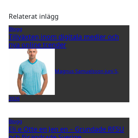
Relaterat inlägg
Blogg
Tillväxten inom digitala medier och
nya online trender
Magnus Samuelsson
juni 5,
2026
Blogg
Eli e Otte en Jen en – Grundade RFSU
och förändrade Sverige