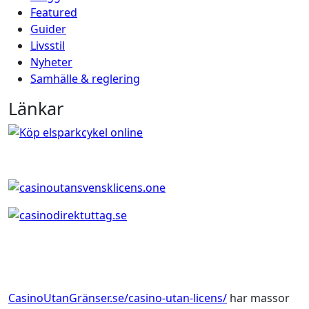
Featured
Guider
Livsstil
Nyheter
Samhälle & reglering
Länkar
CasinoUtanGränser.se/casino-utan-licens/
har massor