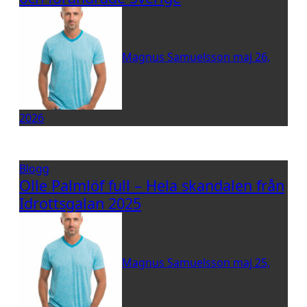
Magnus Samuelsson
maj 26,
2026
Blogg
Olle Palmlöf full – Hela skandalen från
Idrottsgalan 2025
Magnus Samuelsson
maj 25,