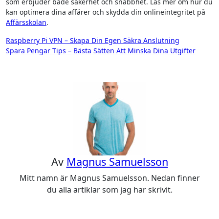
som erbjuder både säkerhet och snabbhet. Läs mer om hur du
kan optimera dina affärer och skydda din onlineintegritet på
Affärsskolan
.
Inläggsnavigering
Raspberry Pi VPN – Skapa Din Egen Säkra Anslutning
Spara Pengar Tips – Bästa Sätten Att Minska Dina Utgifter
Av
Magnus Samuelsson
Mitt namn är Magnus Samuelsson. Nedan finner
du alla artiklar som jag har skrivit.