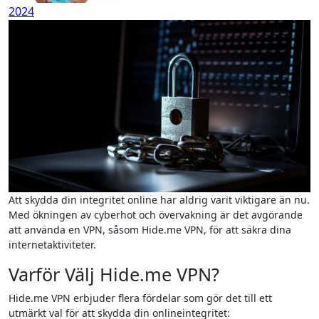
2024
Att skydda din integritet online har aldrig varit viktigare än nu.
Med ökningen av cyberhot och övervakning är det avgörande
att använda en VPN, såsom Hide.me VPN, för att säkra dina
internetaktiviteter.
Varför Välj Hide.me VPN?
Hide.me VPN erbjuder flera fördelar som gör det till ett
utmärkt val för att skydda din onlineintegritet: