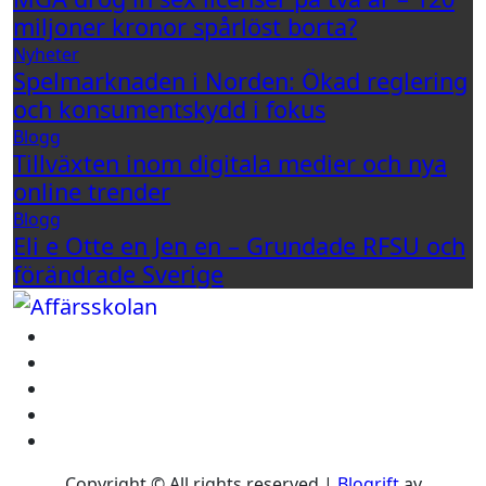
miljoner kronor spårlöst borta?
Nyheter
Spelmarknaden i Norden: Ökad reglering
och konsumentskydd i fokus
Blogg
Tillväxten inom digitala medier och nya
online trender
Blogg
Eli e Otte en Jen en – Grundade RFSU och
förändrade Sverige
Copyright © All rights reserved
|
Blogrift
av