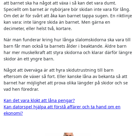
att barnet ska ha något att växa i så kan det vara dumt.
Speciellt om barnet är nybörjare bör skidan inte vara för lång.
Om det är för svårt att åka kan barnet tappa sugen. En riktlinje
kan vara: inte längre skida än barnet. Men gärna en
decimeter, eller helst två, kortare.
När man funderar kring hur långa slalomskidorna ska vara till
barn får man också ta barnets ålder i beaktande. Äldre barn
har mer muskelkraft att styra skidorna och klarar därför längre
skidor än ett yngre barn.
Något att överväga är att hyra skidutrustning till barn
eftersom de växer så fort. Eller kanske låna av bekanta så att
barnet har möjlighet att prova olika längder på skidor och se
vad hen föredrar.
Inläggsnavigering
Kan det vara klokt att låna pengar?
Kan datorspel hjälpa att förstå affärer och ta hand om en
ekonomi?