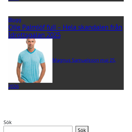
Blogg
Olle Palmlöf full – Hela skandalen från
Idrottsgalan 2025
Magnus Samuelsson
maj 25,
2026
Sök
Sök