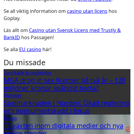
Se all viktig information om
casino utan licens
hos
Goplay.
Läs allt om
Casino utan Svensk Licens med Trustly &
BankID
hos Passagen!
Se alla
EU casino
här!
Du missade
Samhälle & reglering
MGA drog in sex licenser på två år – 120
miljoner kronor spårlöst borta?
Nyheter
Spelmarknaden i Norden: Ökad reglering
och konsumentskydd i fokus
Blogg
Tillväxten inom digitala medier och nya
online trender