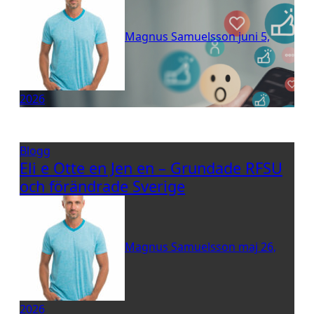
Magnus Samuelsson
juni 5,
2026
Blogg
Eli e Otte en Jen en – Grundade RFSU
och förändrade Sverige
Magnus Samuelsson
maj 26,
2026