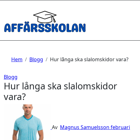
Hoppa
till
innehåll
Hem
Blogg
Hur långa ska slalomskidor vara?
Blogg
Hur långa ska slalomskidor
vara?
Av
Magnus Samuelsson
februari