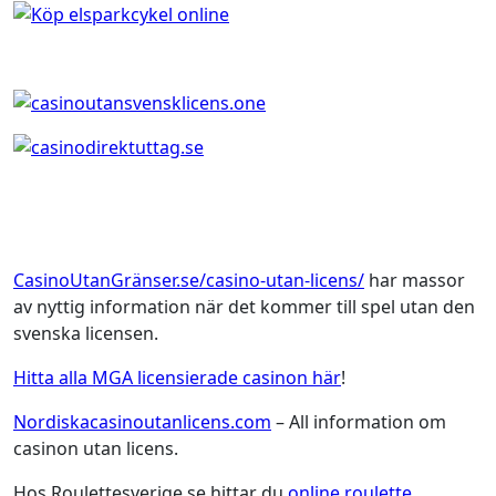
CasinoUtanGränser.se/casino-utan-licens/
har massor
av nyttig information när det kommer till spel utan den
svenska licensen.
Hitta alla MGA licensierade casinon här
!
Nordiskacasinoutanlicens.com
– All information om
casinon utan licens.
Hos Roulettesverige.se hittar du
online roulette
.