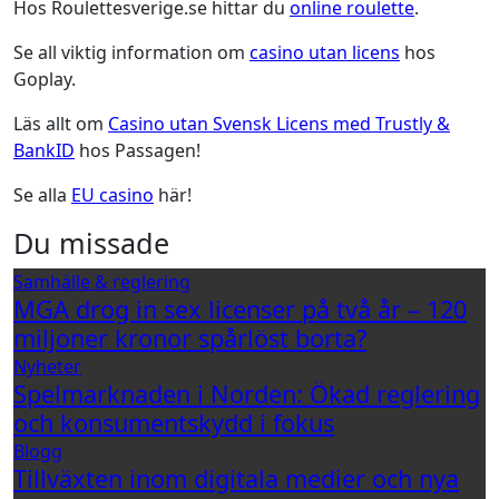
Hos Roulettesverige.se hittar du
online roulette
.
Se all viktig information om
casino utan licens
hos
Goplay.
Läs allt om
Casino utan Svensk Licens med Trustly &
BankID
hos Passagen!
Se alla
EU casino
här!
Du missade
Samhälle & reglering
MGA drog in sex licenser på två år – 120
miljoner kronor spårlöst borta?
Nyheter
Spelmarknaden i Norden: Ökad reglering
och konsumentskydd i fokus
Blogg
Tillväxten inom digitala medier och nya