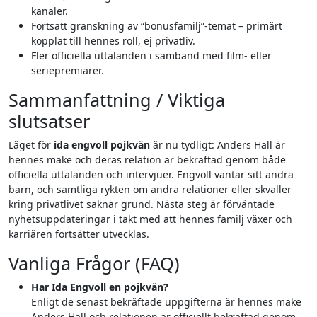
kanaler.
Fortsatt granskning av “bonusfamilj”-temat – primärt
kopplat till hennes roll, ej privatliv.
Fler officiella uttalanden i samband med film- eller
seriepremiärer.
Sammanfattning / Viktiga
slutsatser
Läget för
ida engvoll pojkvän
är nu tydligt: Anders Hall är
hennes make och deras relation är bekräftad genom både
officiella uttalanden och intervjuer. Engvoll väntar sitt andra
barn, och samtliga rykten om andra relationer eller skvaller
kring privatlivet saknar grund. Nästa steg är förväntade
nyhetsuppdateringar i takt med att hennes familj växer och
karriären fortsätter utvecklas.
Vanliga Frågor (FAQ)
Har Ida Engvoll en pojkvän?
Enligt de senast bekräftade uppgifterna är hennes make
Anders Hall och relationen är officiellt bekräftad genom