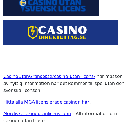
CasinoUtanGränser.se/casino-utan-licens/
har massor
av nyttig information när det kommer till spel utan den
svenska licensen.
Hitta alla MGA licensierade casinon här
!
Nordiskacasinoutanlicens.com
– All information om
casinon utan licens.