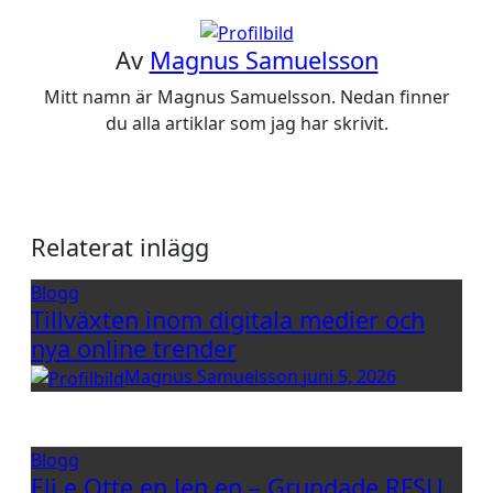
Av
Magnus Samuelsson
Mitt namn är Magnus Samuelsson. Nedan finner
du alla artiklar som jag har skrivit.
Relaterat inlägg
Blogg
Tillväxten inom digitala medier och
nya online trender
Magnus Samuelsson
juni 5, 2026
Blogg
Eli e Otte en Jen en – Grundade RFSU