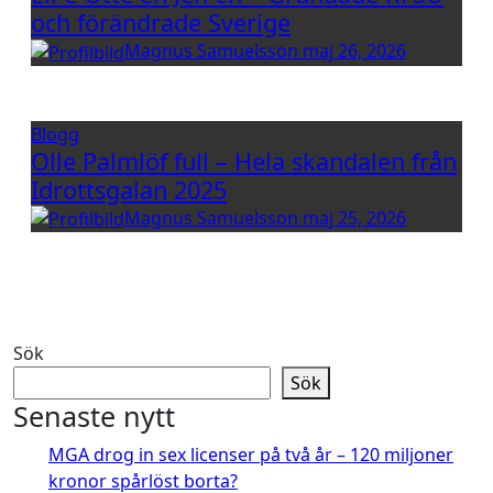
och förändrade Sverige
Magnus Samuelsson
maj 26, 2026
Blogg
Olle Palmlöf full – Hela skandalen från
Idrottsgalan 2025
Magnus Samuelsson
maj 25, 2026
Sök
Sök
Senaste nytt
MGA drog in sex licenser på två år – 120 miljoner
kronor spårlöst borta?