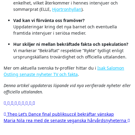
enkelhet, vilket återkommer i hennes intervjuer och
sommarprat (ELLE,
Hjortronhyllan
).
Vad kan vi förvänta oss framöver?
Uppdateringar kring det nya barnet och eventuella
framtida intervjuer i seriösa medier.
Hur skiljer ni mellan bekräftade fakta och spekulation?
Vi markerar ”Bekräftat” respektive ”Rykte” tydligt enligt
ursprungskällans trovärdighet och officiella uttalanden.
Mer om aktuella svenska tv-profiler hittar du i
Isak Salomon
Östling senaste nyheter TV och fakta
.
Denna artikel uppdateras löpande vid nya verifierade nyheter eller
officiella uttalanden.
Inläggsnavigering
Theo Let’s Dance final publiksuccé bekräftar vänskap
Maria Nila rea med de senaste veganska hårvårdsnyheterna