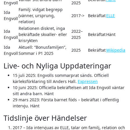
Engvoll
2025
Familj: vidgat begrepp
Ida
(vänner, ursprung,
2017->
Bekräftat
ELLE
Engvoll
relation)
Relationen diskret, inga
Ida
2022–
bekräftade skvaller- eller
Bekräftat
Hänt
Engvoll
2025
krisrykten
Ida
Aktuell: “Bonusfamiljen”,
2025
Bekräftat
Wikipedia
Engvoll
Sommar i P1 2025
Live- och Nyliga Uppdateringar
15 juli 2025
: Engvolls sommarprat sänds. Officiell
kärleksförklaring till Anders Hall.
Expressen
10 juni 2025
: Officiella bekräftelsen att Ida Engvoll väntar
sitt andra barn. Hänt
29 mars 2023
: Första barnet föds – bekräftat i offentlig
intervju. Hänt
Tidslinje över Händelser
2017 – Ida intervjuas av ELLE, talar om familj, relation och