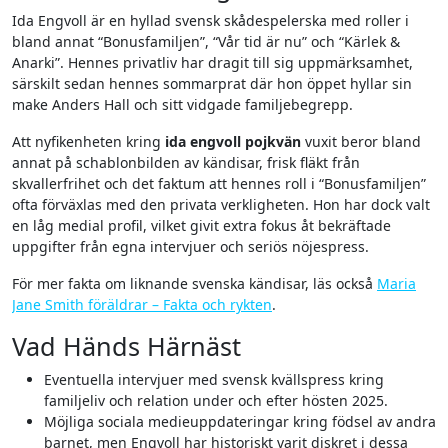
Ida Engvoll är en hyllad svensk skådespelerska med roller i
bland annat “Bonusfamiljen”, “Vår tid är nu” och “Kärlek &
Anarki”. Hennes privatliv har dragit till sig uppmärksamhet,
särskilt sedan hennes sommarprat där hon öppet hyllar sin
make Anders Hall och sitt vidgade familjebegrepp.
Att nyfikenheten kring
ida engvoll pojkvän
vuxit beror bland
annat på schablonbilden av kändisar, frisk fläkt från
skvallerfrihet och det faktum att hennes roll i “Bonusfamiljen”
ofta förväxlas med den privata verkligheten. Hon har dock valt
en låg medial profil, vilket givit extra fokus åt bekräftade
uppgifter från egna intervjuer och seriös nöjespress.
För mer fakta om liknande svenska kändisar, läs också
Maria
Jane Smith föräldrar – Fakta och rykten
.
Vad Händs Härnäst
Eventuella intervjuer med svensk kvällspress kring
familjeliv och relation under och efter hösten 2025.
Möjliga sociala medieuppdateringar kring födsel av andra
barnet, men Engvoll har historiskt varit diskret i dessa