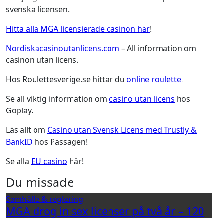
svenska licensen.
Hitta alla MGA licensierade casinon här
!
Nordiskacasinoutanlicens.com
– All information om
casinon utan licens.
Hos Roulettesverige.se hittar du
online roulette
.
Se all viktig information om
casino utan licens
hos
Goplay.
Läs allt om
Casino utan Svensk Licens med Trustly &
BankID
hos Passagen!
Se alla
EU casino
här!
Du missade
Samhälle & reglering
MGA drog in sex licenser på två år – 120