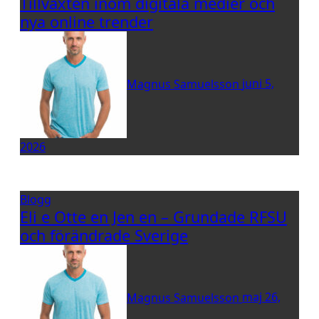
Tillväxten inom digitala medier och
nya online trender
Magnus Samuelsson
juni 5,
2026
Blogg
Eli e Otte en Jen en – Grundade RFSU
och förändrade Sverige
Magnus Samuelsson
maj 26,