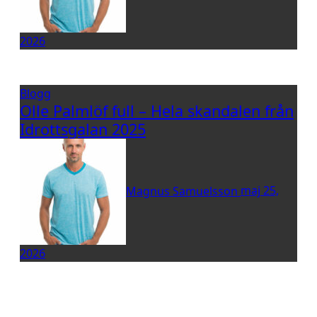
2026
Blogg
Olle Palmlöf full – Hela skandalen från
Idrottsgalan 2025
Magnus Samuelsson
maj 25,
2026