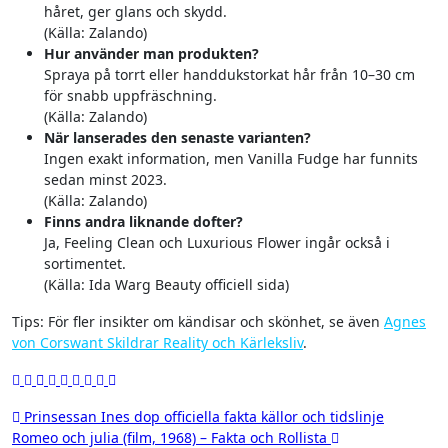
håret, ger glans och skydd.
(Källa: Zalando)
Hur använder man produkten?
Spraya på torrt eller handdukstorkat hår från 10–30 cm
för snabb uppfräschning.
(Källa: Zalando)
När lanserades den senaste varianten?
Ingen exakt information, men Vanilla Fudge har funnits
sedan minst 2023.
(Källa: Zalando)
Finns andra liknande dofter?
Ja, Feeling Clean och Luxurious Flower ingår också i
sortimentet.
(Källa: Ida Warg Beauty officiell sida)
Tips: För fler insikter om kändisar och skönhet, se även
Agnes
von Corswant Skildrar Reality och Kärleksliv
.
Inläggsnavigering
Prinsessan Ines dop officiella fakta källor och tidslinje
Romeo och julia (film, 1968) – Fakta och Rollista