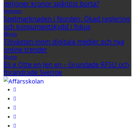
miljoner kronor spårlöst borta?
Nyheter
Spelmarknaden i Norden: Ökad reglering
och konsumentskydd i fokus
Blogg
Tillväxten inom digitala medier och nya
online trender
Blogg
Eli e Otte en Jen en – Grundade RFSU och
förändrade Sverige