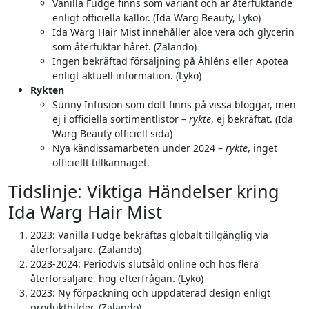
Vanilla Fudge finns som variant och är återfuktande
enligt officiella källor. (Ida Warg Beauty, Lyko)
Ida Warg Hair Mist innehåller aloe vera och glycerin
som återfuktar håret. (Zalando)
Ingen bekräftad försäljning på Åhléns eller Apotea
enligt aktuell information. (Lyko)
Rykten
Sunny Infusion som doft finns på vissa bloggar, men
ej i officiella sortimentlistor –
rykte
, ej bekräftat. (Ida
Warg Beauty officiell sida)
Nya kändissamarbeten under 2024 –
rykte
, inget
officiellt tillkännaget.
Tidslinje: Viktiga Händelser kring
Ida Warg Hair Mist
2023: Vanilla Fudge bekräftas globalt tillgänglig via
återförsäljare. (Zalando)
2023-2024: Periodvis slutsåld online och hos flera
återförsäljare, hög efterfrågan. (Lyko)
2023: Ny förpackning och uppdaterad design enligt
produktbilder. (Zalando)