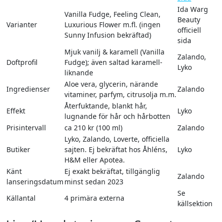
Ida Warg
Vanilla Fudge, Feeling Clean,
Beauty
Varianter
Luxurious Flower m.fl. (ingen
officiell
Sunny Infusion bekräftad)
sida
Mjuk vanilj & karamell (Vanilla
Zalando,
Doftprofil
Fudge); även saltad karamell-
Lyko
liknande
Aloe vera, glycerin, närande
Ingredienser
Zalando
vitaminer, parfym, citrusolja m.m.
Återfuktande, blankt hår,
Effekt
Lyko
lugnande för hår och hårbotten
Prisintervall
ca 210 kr (100 ml)
Zalando
Lyko, Zalando, Loverte, officiella
Butiker
sajten. Ej bekräftat hos Åhléns,
Lyko
H&M eller Apotea.
Känt
Ej exakt bekräftat, tillgänglig
Zalando
lanseringsdatum
minst sedan 2023
Se
Källantal
4 primära externa
källsektion