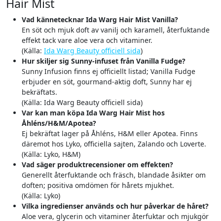
Hair Mist
Vad kännetecknar Ida Warg Hair Mist Vanilla?
En söt och mjuk doft av vanilj och karamell, återfuktande
effekt tack vare aloe vera och vitaminer.
(Källa:
Ida Warg Beauty officiell sida
)
Hur skiljer sig Sunny-infuset från Vanilla Fudge?
Sunny Infusion finns ej officiellt listad; Vanilla Fudge
erbjuder en söt, gourmand-aktig doft, Sunny har ej
bekräftats.
(Källa: Ida Warg Beauty officiell sida)
Var kan man köpa Ida Warg Hair Mist hos
Åhléns/H&M/Apotea?
Ej bekräftat lager på Åhléns, H&M eller Apotea. Finns
däremot hos Lyko, officiella sajten, Zalando och Loverte.
(Källa: Lyko, H&M)
Vad säger produktrecensioner om effekten?
Generellt återfuktande och fräsch, blandade åsikter om
doften; positiva omdömen för hårets mjukhet.
(Källa: Lyko)
Vilka ingredienser används och hur påverkar de håret?
Aloe vera, glycerin och vitaminer återfuktar och mjukgör