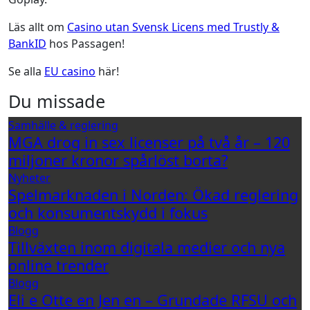
Läs allt om
Casino utan Svensk Licens med Trustly &
BankID
hos Passagen!
Se alla
EU casino
här!
Du missade
Samhälle & reglering
MGA drog in sex licenser på två år – 120
miljoner kronor spårlöst borta?
Nyheter
Spelmarknaden i Norden: Ökad reglering
och konsumentskydd i fokus
Blogg
Tillväxten inom digitala medier och nya
online trender
Blogg
Eli e Otte en Jen en – Grundade RFSU och