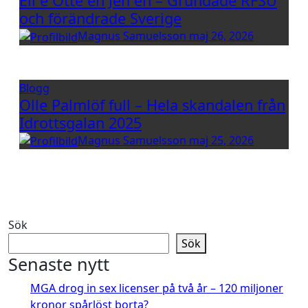
Eli e Otte en Jen en – Grundade RFSU
och förändrade Sverige
Magnus Samuelsson
maj 26, 2026
Blogg
Olle Palmlöf full – Hela skandalen från
Idrottsgalan 2025
Magnus Samuelsson
maj 25, 2026
Sök
Sök
Senaste nytt
MGA drog in sex licenser på två år – 120 miljoner
kronor spårlöst borta?