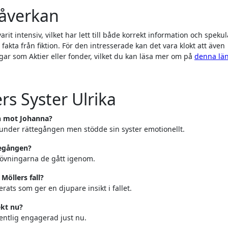
åverkan
t intensiv, vilket har lett till både korrekt information och spekul
 fakta från fiktion. För den intresserade kan det vara klokt att även
gar som Aktier eller fonder, vilket du kan läsa mer om på
denna lä
s Syster Ulrika
n mot Johanna?
t under rättegången men stödde sin syster emotionellt.
tegången?
prövningarna de gått igenom.
öllers fall?
rats som ger en djupare insikt i fallet.
ekt nu?
fentlig engagerad just nu.