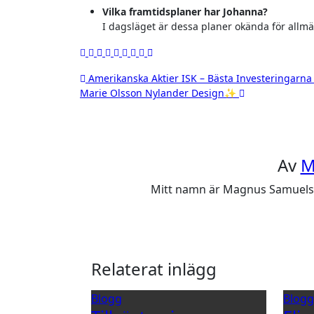
Vilka framtidsplaner har Johanna?
I dagsläget är dessa planer okända för allm
Inläggsnavigering
Amerikanska Aktier ISK – Bästa Investeringarna
Marie Olsson Nylander Design✨
Av
M
Mitt namn är Magnus Samuelsson
Relaterat inlägg
Blogg
Blog