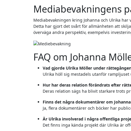
Mediabevakningens p
Mediabevakningen kring Johanna och Ulrika har vari
Detta har gjort det svårt för allmänheten att skilja
överväga andra perspektiv, exempelvis investerin
FAQ om Johanna Möller
Vad gjorde Ulrika Möller under rättegånge
Ulrika höll sig mestadels utanför rampljuse
Hur har deras relation förändrats efter rät
Deras relation sägs ha blivit starkare trots 
Finns det några dokumentärer om Johanna M
Ja, flera dokumentärer och böcker har publice
Är Ulrika involverad i några offentliga proj
Det finns inga kända projekt där Ulrika är of