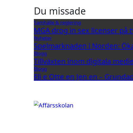
Du missade
Samhälle & reglering
MGA drog in sex licenser på t
Nyheter
Spelmarknaden i Norden: Öka
Blogg
Tillväxten inom digitala medi
Blogg
Eli e Otte en Jen en – Grund