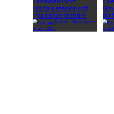
Tillväxten inom
Eli 
digitala medier och
Gru
nya online trender
för
Magnus Samuelsson
juni 5, 2026
maj 2