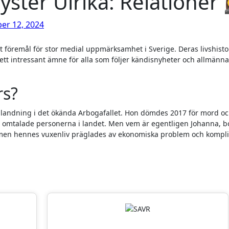
ter Ulrika: Relationer 🕵️
er 12, 2024
l ett intressant ämne för alla som följer kändisnyheter och allmänna
rs?
nblandning i det ökända Arbogafallet. Hon dömdes 2017 för mord o
st omtalade personerna i landet. Men vem är egentligen Johanna, 
lj men hennes vuxenliv präglades av ekonomiska problem och kompl
iter: VPN och Fondsparande