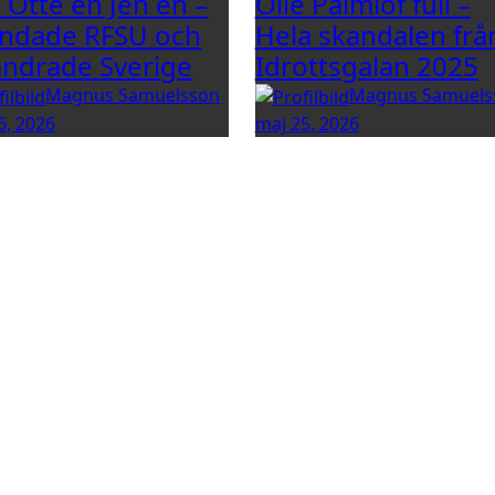
e Otte en Jen en –
Olle Palmlöf full –
ndade RFSU och
Hela skandalen frå
ändrade Sverige
Idrottsgalan 2025
Magnus Samuelsson
Magnus Samuels
6, 2026
maj 25, 2026