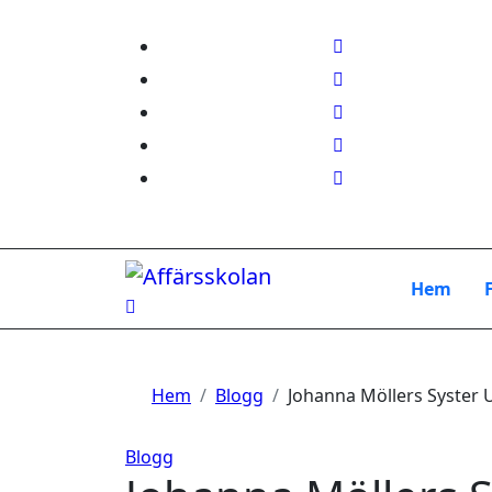
Hoppa
till
innehåll
Hem
Hem
Blogg
Johanna Möllers Syster Ulr
Blogg