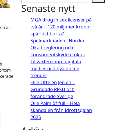
‍♀️
Senaste nytt
MGA drog in sex licenser på
två år – 120 miljoner kronor
spårlöst borta?
Spelmarknaden i Norden:
Ökad reglering och
konsumentskydd i fokus
Tillväxten inom digitala
ch
medier och nya online
bortom
trender
icerade
Eli e Otte en Jen en –
Grundade RFSU och
förändrade Sverige
Olle Palmlöf full – Hela
skandalen från Idrottsgalan
2025