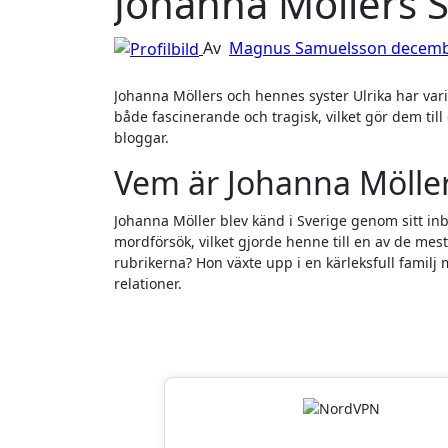
Johanna Möllers Sys
Av
Magnus Samuelsson
decemb
Johanna Möllers och hennes syster Ulrika har varit föremål för stor medial uppmärksamhet i Sverige. Deras livshistoria är
både fascinerande och tragisk, vilket gör dem til
bloggar.
Vem är Johanna Mölle
Johanna Möller blev känd i Sverige genom sitt i
mordförsök, vilket gjorde henne till en av de me
rubrikerna? Hon växte upp i en kärleksfull fami
relationer.
Läsarnas Favor