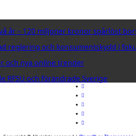
vå år – 120 miljoner kronor spårlöst bor
d reglering och konsumentskydd i fok
er och nya online trender
ade RFSU och förändrade Sverige