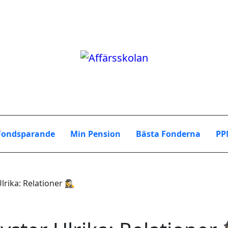
Fondsparande
Min Pension
Bästa Fonderna
PP
ika: Relationer 🕵️‍♀️