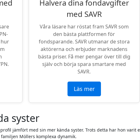
 med
Halvera dina fondavgifter
med SAVR
sare
Våra läsare har röstat fram SAVR som
VPN-
den bästa plattformen för
 hur
fondsparande. SAVR utmanar de stora
om
aktörerna och erbjuder marknadens
n
bästa priser. Få mer pengar över till dig
VPN.
själv och börja spara smartare med
SAVR.
Läs mer
da syster
 profil jämfört med sin mer kända syster. Trots detta har hon varit e
v familjen Möllers komplexa dynamik.