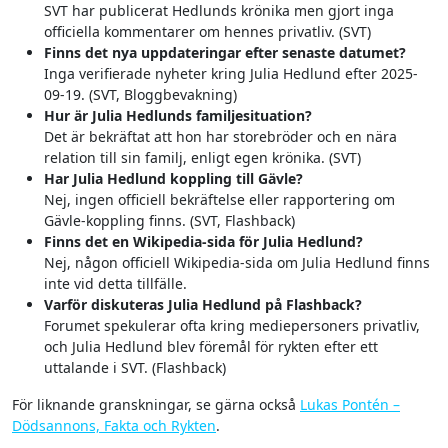
SVT har publicerat Hedlunds krönika men gjort inga
officiella kommentarer om hennes privatliv. (SVT)
Finns det nya uppdateringar efter senaste datumet?
Inga verifierade nyheter kring Julia Hedlund efter 2025-
09-19. (SVT, Bloggbevakning)
Hur är Julia Hedlunds familjesituation?
Det är bekräftat att hon har storebröder och en nära
relation till sin familj, enligt egen krönika. (SVT)
Har Julia Hedlund koppling till Gävle?
Nej, ingen officiell bekräftelse eller rapportering om
Gävle-koppling finns. (SVT, Flashback)
Finns det en Wikipedia-sida för Julia Hedlund?
Nej, någon officiell Wikipedia-sida om Julia Hedlund finns
inte vid detta tillfälle.
Varför diskuteras Julia Hedlund på Flashback?
Forumet spekulerar ofta kring mediepersoners privatliv,
och Julia Hedlund blev föremål för rykten efter ett
uttalande i SVT. (Flashback)
För liknande granskningar, se gärna också
Lukas Pontén –
Dödsannons, Fakta och Rykten
.