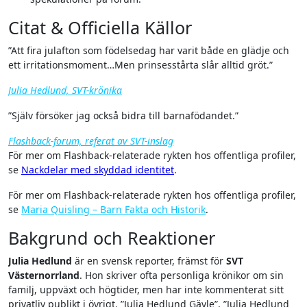
Citat & Officiella Källor
”Att fira julafton som födelsedag har varit både en glädje och
ett irritationsmoment…Men prinsesstårta slår alltid gröt.”
Julia Hedlund, SVT-krönika
”Själv försöker jag också bidra till barnafödandet.”
Flashback-forum, referat av SVT-inslag
För mer om Flashback-relaterade rykten hos offentliga profiler,
se
Nackdelar med skyddad identitet
.
För mer om Flashback-relaterade rykten hos offentliga profiler,
se
Maria Quisling – Barn Fakta och Historik
.
Bakgrund och Reaktioner
Julia Hedlund
är en svensk reporter, främst för
SVT
Västernorrland
. Hon skriver ofta personliga krönikor om sin
familj, uppväxt och högtider, men har inte kommenterat sitt
privatliv publikt i övrigt. ”Julia Hedlund Gävle”, ”Julia Hedlund