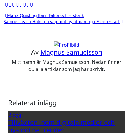
Inläggsnavigering
Maria Quisling Barn Fakta och Historik
Samuel Leach Holm på väg mot ny utmaning i Fredrikstad
Av
Magnus Samuelsson
Mitt namn är Magnus Samuelsson. Nedan finner
du alla artiklar som jag har skrivit.
Relaterat inlägg
Blogg
Tillväxten inom digitala medier och
nya online trender