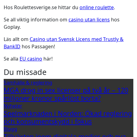
Hos Roulettesverige.se hittar du
online roulette
.
Se all viktig information om
casino utan licens
hos
Goplay.
Läs allt om
Casino utan Svensk Licens med Trustly &
BankID
hos Passagen!
Se alla
EU casino
här!
Du missade
Samhälle & reglering
MGA drog in sex licenser på två år – 120
miljoner kronor spårlöst borta?
Nyheter
Spelmarknaden i Norden: Ökad reglering
och konsumentskydd i fokus
Blogg
Tillväxten inom digitala medier och nya