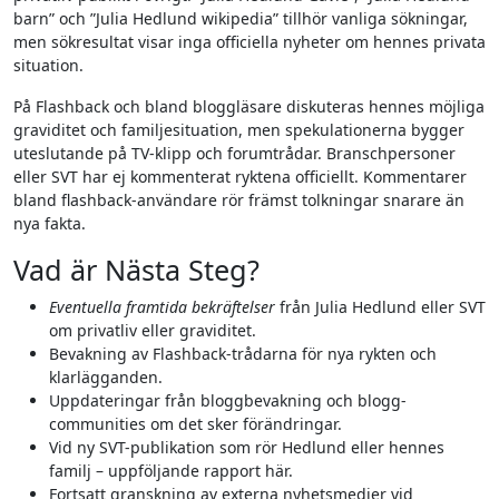
barn” och ”Julia Hedlund wikipedia” tillhör vanliga sökningar,
men sökresultat visar inga officiella nyheter om hennes privata
situation.
På Flashback och bland bloggläsare diskuteras hennes möjliga
graviditet och familjesituation, men spekulationerna bygger
uteslutande på TV-klipp och forumtrådar. Branschpersoner
eller SVT har ej kommenterat ryktena officiellt. Kommentarer
bland flashback-användare rör främst tolkningar snarare än
nya fakta.
Vad är Nästa Steg?
Eventuella framtida bekräftelser
från Julia Hedlund eller SVT
om privatliv eller graviditet.
Bevakning av Flashback-trådarna för nya rykten och
klarlägganden.
Uppdateringar från bloggbevakning och blogg-
communities om det sker förändringar.
Vid ny SVT-publikation som rör Hedlund eller hennes
familj – uppföljande rapport här.
Fortsatt granskning av externa nyhetsmedier vid