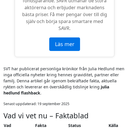
fondsparande. SAVR utmanar de stora
aktörerna och erbjuder marknadens
bästa priser. Få mer pengar över till dig
själv och börja spara smartare med
SAVR.
Läs mer
SVT har publicerat personliga krönikor från Julia Hedlund men
inga officiella nyheter kring hennes graviditet, partner eller
familj. Denna artikel går igenom bekräftade fakta, aktuella
rykten och levererar en överskådlig tidslinje kring
julia
hedlund flashback
.
Senast uppdaterad:
19 september 2025
Vad vi vet nu – Faktablad
Vad
Fakta
Status
Källa