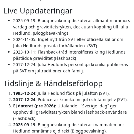
Live Uppdateringar
2025-09-19:
Bloggbevakning diskuterar allmänt mammors
vardag och graviditetsrykten, dock utan koppling till Julia
Hedlund. (Bloggbevakning)
2024-11-05:
Inget nytt från SVT eller officiella källor om
Julia Hedlunds privata förhållanden. (SVT)
2023-10-11:
Flashback-tråd intensifieras kring Hedlunds
påstådda graviditet (Flashback)
2017-12-24:
Julia Hedlunds personliga krönika publiceras
på SVT om jultraditioner och familj.
Tidslinje & Händelseförlopp
1995-12-24:
Julia Hedlund föds på julafton (SVT).
2017-12-24:
Publicerar krönika om jul och familjeliv (SVT).
Ej daterat (pre 2026):
Uttalande i ”Sverige idag” ger
upphov till graviditetsrykten bland Flashback-användare
(Flashback).
2025-09-19:
Bloggbevakning diskuterar mammateman;
Hedlund omnämns ej direkt (Bloggbevakning).