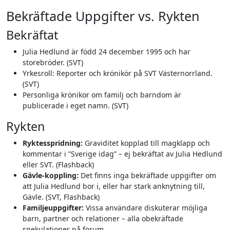
Bekräftade Uppgifter vs. Rykten
Bekräftat
Julia Hedlund är född 24 december 1995 och har
storebröder. (SVT)
Yrkesroll: Reporter och krönikör på SVT Västernorrland.
(SVT)
Personliga krönikor om familj och barndom är
publicerade i eget namn. (SVT)
Rykten
Ryktesspridning:
Graviditet kopplad till magklapp och
kommentar i ”Sverige idag” – ej bekräftat av Julia Hedlund
eller SVT. (Flashback)
Gävle-koppling:
Det finns inga bekräftade uppgifter om
att Julia Hedlund bor i, eller har stark anknytning till,
Gävle. (SVT, Flashback)
Familjeuppgifter:
Vissa användare diskuterar möjliga
barn, partner och relationer – alla obekräftade
spekulationer på forum.