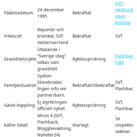
SVT:
24 december
Hedlunds
Födelsedatum
Bekräftat
1995
egen
krönika
Reporter och
Yrkesroll
krönikör, SVT
Bekräftat
SVT
Västernorrland
Uttalande i
”Sverige idag”
Flashback-
Graviditetsrykte
Ryktesspridning
tolkas som
tråd
graviditet
Syskon:
Storebröder.
SVT,
Familjesituation
Bekräftat/Obekräftat
Ingen info om
Flashback
partner/barn.
Ej styrkt/ingen
SVT,
Gävle-koppling
Ryktesspridning
officiell nyhet
Flashback
Minst 4 (SVT,
Se
Flashback,
Källor totalt
Klarlagt
respektive
Bloggbevakning,
sektion
Nyheter24)