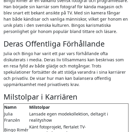
Bingo Rimér är en välkänd svensk fotograf och programledare.
Han började sin karriär som fotograf för kända magasin och
blev snart ett bekant ansikte på TV. Med sin kamera fångar
han både kändisar och vanliga människor, vilket ger honom en
unik plats i den svenska kulturen. Bingos karismatiska
personlighet gör honom populär bland tittare och läsare.
Deras Offentliga Förhållande
Julia och Bingo har varit ett par vars förhållande ofta
diskuterats i media. Deras liv tillsammans kan beskrivas som
en resa fylld av både glädje och motgångar. Trots
spekulationer fortsätter de att stödja varandra i sina karriärer
och privatliv. De visar hur man kan balansera offentlig
uppmärksamhet med privatlivets krav.
Milstolpar i Karriären
Namn
Milstolpar
Julia
Lansade egen modekollektion, deltagit i
Franzén
realityshow
Känt fotoprojekt, flertalet TV-
Bingo Rimér