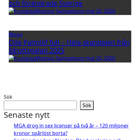
och förändrade Sverige
Magnus Samuelsson
maj 26, 2026
Blogg
Olle Palmlöf full – Hela skandalen från
Idrottsgalan 2025
Magnus Samuelsson
maj 25, 2026
Sök
Sök
Senaste nytt
MGA drog in sex licenser på två år – 120 miljoner
kronor spårlöst borta?