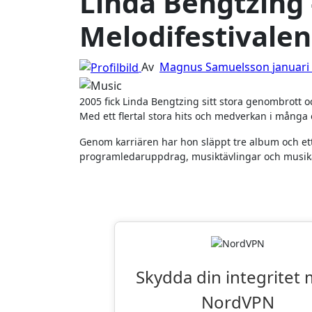
Linda Bengtzing 
Melodifestivalen
Av
Magnus Samuelsson
januari
2005 fick Linda Bengtzing sitt stora genombrott och hon har sedan dess varit en naturlig del av den svenska musikscenen.
Med ett flertal stora hits och medverkan i många 
Genom karriären har hon släppt tre album och ett 
programledaruppdrag, musiktävlingar och musik
Läsarnas Favor
Skydda din integritet
NordVPN