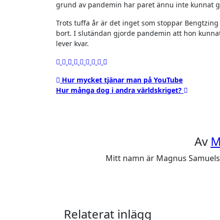
grund av pandemin har paret ännu inte kunnat gift
Trots tuffa år är det inget som stoppar Bengtzing
bort. I slutändan gjorde pandemin att hon kunnat 
lever kvar.
Inläggsnavigering
Hur mycket tjänar man på YouTube
Hur många dog i andra världskriget?
Av
M
Mitt namn är Magnus Samuelsson
Relaterat inlägg