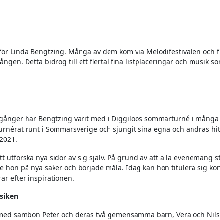
 för Linda Bengtzing. Många av dem kom via Melodifestivalen och f
ången. Detta bidrog till ett flertal fina listplaceringar och musik s
a gånger har Bengtzing varit med i Diggiloos sommarturné i många 
urnérat runt i Sommarsverige och sjungit sina egna och andras hit
 2021.
 utforska nya sidor av sig själv. På grund av att alla evenemang s
de hon på nya saker och började måla. Idag kan hon titulera sig kon
ar efter inspirationen.
usiken
 med sambon Peter och deras två gemensamma barn, Vera och Nils