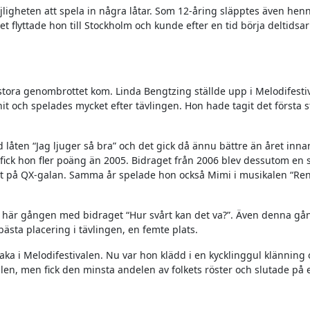
ligheten att spela in några låtar. Som 12-åring släpptes även hen
et flyttade hon till Stockholm och kunde efter en tid börja deltidsa
 stora genombrottet kom. Linda Bengtzing ställde upp i Melodifesti
hit och spelades mycket efter tävlingen. Hon hade tagit det första 
 låten “Jag ljuger så bra” och det gick då ännu bättre än året inna
fick hon fler poäng än 2005. Bidraget från 2006 blev dessutom en 
låt på QX-galan. Samma år spelade hon också Mimi i musikalen “Ren
n här gången med bidraget “Hur svårt kan det va?”. Även denna gå
bästa placering i tävlingen, en femte plats.
aka i Melodifestivalen. Nu var hon klädd i en kycklinggul klänning
inalen, men fick den minsta andelen av folkets röster och slutade på 