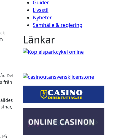
Guider
Livsstil
Nyheter
Samhälle & reglering
ick
Länkar
om
år. Det
s från
tälldes
stnär,
. På