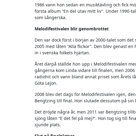
1986 vann hon sedan en musiktävling och fick möj
första album “En del utav mitt liv”. Under 1990-tal
som sångerska.
Melodifestivalen blir genombrottet
Den var dock först i början av 2000-talet som det
2005 med låten “Alla flickor”. Den blev genast en 
in i svenska folkets hjärtan.
Året därpå ställde hon upp i Melodifestivalen med
gångerna kom Linda vidare till finalen, men 2006 
radiohit och vann bland annat priset som Årets 
Göta Lejon.
2008 blev det dags för Melodifestivalen igen, de
Bengtzing till final. Hon slutade dessutom på sin 
Det dröjde några år, men 2011 var Bengtzing tillb
sjöng låten “E det fel på mej?”. Hon tog sig till f
sjunde plats.
Slut på finalplatser