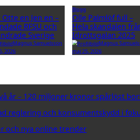
g
Blogg
e Otte en Jen en –
Olle Palmlöf full –
ndade RFSU och
Hela skandalen frå
ändrade Sverige
Idrottsgalan 2025
Magnus Samuelsson
Magnus Samuels
6, 2026
maj 25, 2026
vå år – 120 miljoner kronor spårlöst bor
d reglering och konsumentskydd i fok
er och nya online trender