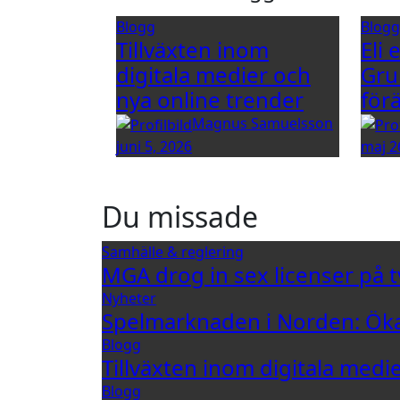
Blogg
Blog
Tillväxten inom
Eli 
digitala medier och
Gru
nya online trender
för
Magnus Samuelsson
juni 5, 2026
maj 2
Du missade
Samhälle & reglering
MGA drog in sex licenser på t
Nyheter
Spelmarknaden i Norden: Öka
Blogg
Tillväxten inom digitala medi
Blogg