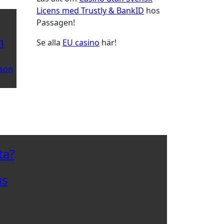
Licens med Trustly & BankID
hos
Passagen!
n
Se alla
EU casino
här!
son
ta?
us