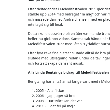
Efter deltagandet i Melodifestivalen 2011 gick de
ställde upp 2014 med bidraget “Ta mig” och var 
och missade därmed Andra chansen med en placer
inte tagit sig till final.
Detta skulle dessvärre bli en återkommande trend 
heller nu gick hon vidare. Samma sak hände när 
Melodifestivalen 2022 med låten “Fyrfaldigt hurra!”
Efter fyra raka finalplatser slutade alltså de bra
slutade med utslagning redan under deltävlingarn
och fortsatt skapa dansant musik.
Alla Linda Bentzings bidrag till Melodifestivalen
Bengtzing har alltså än så länge varit med i Melo
2005 – Alla flickor
2006 – Jag ljuger så bra
2008 – Hur svårt kan det va?
2011 – E det fel på mej?