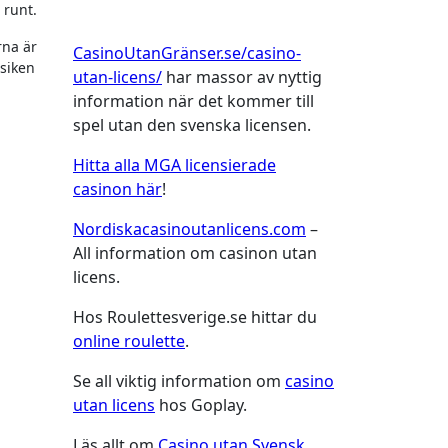
å runt.
rna är
CasinoUtanGränser.se/casino-
usiken
utan-licens/
har massor av nyttig
information när det kommer till
spel utan den svenska licensen.
Hitta alla MGA licensierade
casinon här
!
Nordiskacasinoutanlicens.com
–
All information om casinon utan
licens.
Hos Roulettesverige.se hittar du
online roulette
.
Se all viktig information om
casino
utan licens
hos Goplay.
Läs allt om
Casino utan Svensk