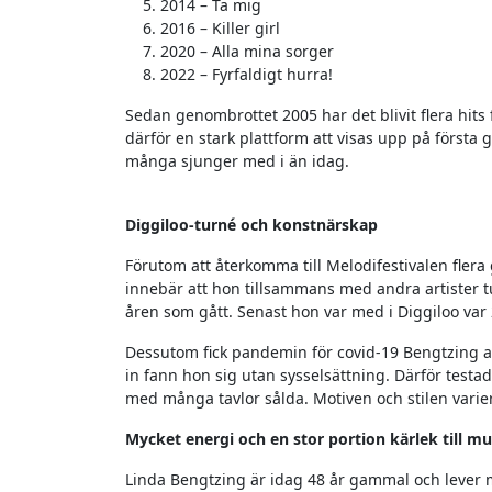
2014 – Ta mig
2016 – Killer girl
2020 – Alla mina sorger
2022 – Fyrfaldigt hurra!
Sedan genombrottet 2005 har det blivit flera hits
därför en stark plattform att visas upp på första g
många sjunger med i än idag.
Diggiloo-turné och konstnärskap
Förutom att återkomma till Melodifestivalen fler
innebär att hon tillsammans med andra artister t
åren som gått. Senast hon var med i Diggiloo var
Dessutom fick pandemin för covid-19 Bengtzing att
in fann hon sig utan sysselsättning. Därför testa
med många tavlor sålda. Motiven och stilen varier
Mycket energi och en stor portion kärlek till m
Linda Bengtzing är idag 48 år gammal och lever