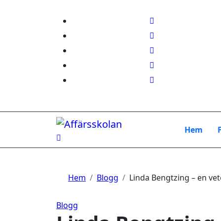
Hoppa
till
innehåll
Hem
Hem
Blogg
Linda Bengtzing – en vet
Blogg