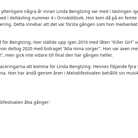
t ytterligare några år innan Linda Bengtzing var med i tävlingen i
med i deltävling nummer 4 i Örnsköldsvik. Hon kom då på en femte 
ing. Detta innebar att det var första gången som hon medverkat
för Bengtzing. Hon ställde upp igen 2016 med låten “Killer Girl” o
hon deltog 2020 med bidraget “Alla mina sorger”. Hon var även me
, men gick inte vidare till final den här gången heller.
 placeringarna att komma för Linda Bengtzing. Hennes följande fyra 
a. Hon har ändå genom åren i Melodifestivalen behållit sin musik
difestivalen åtta gånger: