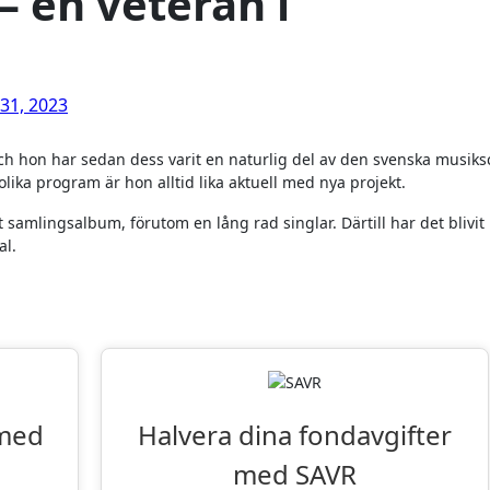
– en veteran i
 31, 2023
olika program är hon alltid lika aktuell med nya projekt.
samlingsalbum, förutom en lång rad singlar. Därtill har det blivit
al.
iter: VPN och Fondsparande
 med
Halvera dina fondavgifter
med SAVR