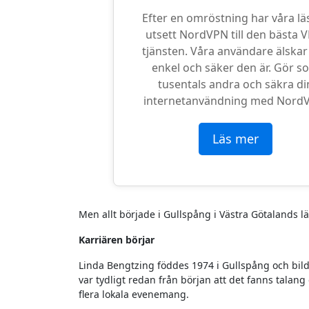
Efter en omröstning har våra lä
utsett NordVPN till den bästa 
tjänsten. Våra användare älskar
enkel och säker den är. Gör s
tusentals andra och säkra di
internetanvändning med Nord
Läs mer
Men allt började i Gullspång i Västra Götalands lä
Karriären börjar
Linda Bengtzing föddes 1974 i Gullspång och bil
var tydligt redan från början att det fanns tala
flera lokala evenemang.