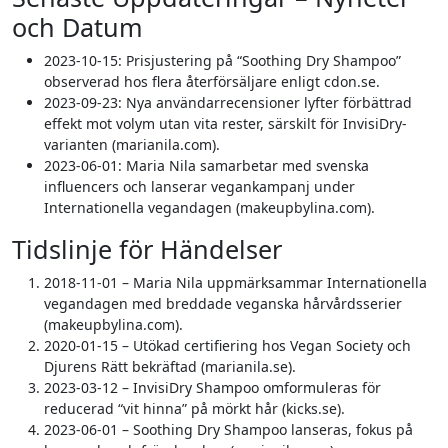
och Datum
2023-10-15:
Prisjustering på “Soothing Dry Shampoo”
observerad hos flera återförsäljare enligt cdon.se.
2023-09-23:
Nya användarrecensioner lyfter förbättrad
effekt mot volym utan vita rester, särskilt för InvisiDry-
varianten (marianila.com).
2023-06-01:
Maria Nila samarbetar med svenska
influencers och lanserar vegankampanj under
Internationella vegandagen (makeupbylina.com).
Tidslinje för Händelser
2018-11-01 – Maria Nila uppmärksammar Internationella
vegandagen med breddade veganska hårvårdsserier
(makeupbylina.com).
2020-01-15 – Utökad certifiering hos Vegan Society och
Djurens Rätt bekräftad (marianila.se).
2023-03-12 – InvisiDry Shampoo omformuleras för
reducerad “vit hinna” på mörkt hår (kicks.se).
2023-06-01 – Soothing Dry Shampoo lanseras, fokus på