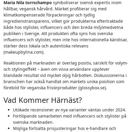
Maria Nila torrschampo
symboliserar svensk expertis inom
hållbar, vegansk hårvård. Märket profilierar sig med
klimatkompenserade förpackningar och tydlig
ingredienstransparens, vilket gör produkterna eftertraktade
både hos stylister, influencers och den breda miljömedvetna
publiken i Sverige. Att produkten ofta syns hos svenska
influencers och stylister, men inte hos internationella kändisar,
stärker dess lokala och autentiska relevans
(makeupbylina.com).
Reaktionen på marknaden är överlag positiv, särskilt för volym-
och stylingeffekt – även om vissa användare upplever
blandade resultat vid mycket oljig hårbotten. Diskussionerna i
branschen har också handlat om märkets unika position som
förebild för veganska frisörprodukter (glossybox.se).
Vad Kommer Härnäst?
Utökade recensioner av nya varianter väntas under 2024.
Fortlöpande samarbeten med influencers och stylister på
svenska marknaden.
Möjliga fortsatta prisjusteringar hos e-handlare och