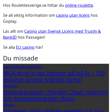
Hos Roulettesverige.se hittar du
online roulette
.
Se all viktig information om
casino utan licens
hos
Goplay.
Läs allt om
Casino utan Svensk Licens med Trustly &
BankID
hos Passagen!
Se alla
EU casino
här!
Du missade
Samhälle & reglering
MGA drog in sex licenser på två år – 120
miljoner kronor spårlöst borta?
Nyheter
Spelmarknaden i Norden: Ökad reglering
och konsumentskydd i fokus
Blogg
Tillväxten inom digitala medier och nya