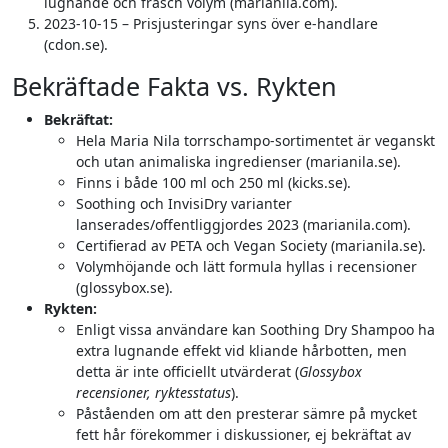
lugnande och fräsch volym (marianila.com).
2023-10-15 – Prisjusteringar syns över e-handlare
(cdon.se).
Bekräftade Fakta vs. Rykten
Bekräftat:
Hela Maria Nila torrschampo-sortimentet är veganskt
och utan animaliska ingredienser (marianila.se).
Finns i både 100 ml och 250 ml (kicks.se).
Soothing och InvisiDry varianter
lanserades/offentliggjordes 2023 (marianila.com).
Certifierad av PETA och Vegan Society (marianila.se).
Volymhöjande och lätt formula hyllas i recensioner
(glossybox.se).
Rykten:
Enligt vissa användare kan Soothing Dry Shampoo ha
extra lugnande effekt vid kliande hårbotten, men
detta är inte officiellt utvärderat (
Glossybox
recensioner, ryktesstatus
).
Påståenden om att den presterar sämre på mycket
fett hår förekommer i diskussioner, ej bekräftat av