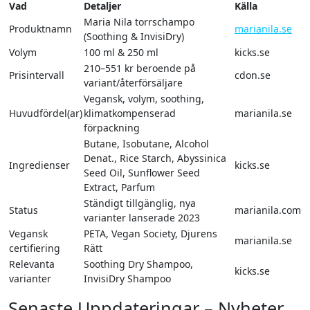
Vad
Detaljer
Källa
Maria Nila torrschampo
Produktnamn
marianila.se
(Soothing & InvisiDry)
Volym
100 ml & 250 ml
kicks.se
210–551 kr beroende på
Prisintervall
cdon.se
variant/återförsäljare
Vegansk, volym, soothing,
Huvudfördel(ar)
klimatkompenserad
marianila.se
förpackning
Butane, Isobutane, Alcohol
Denat., Rice Starch, Abyssinica
Ingredienser
kicks.se
Seed Oil, Sunflower Seed
Extract, Parfum
Ständigt tillgänglig, nya
Status
marianila.com
varianter lanserade 2023
Vegansk
PETA, Vegan Society, Djurens
marianila.se
certifiering
Rätt
Relevanta
Soothing Dry Shampoo,
kicks.se
varianter
InvisiDry Shampoo
Senaste Uppdateringar – Nyheter