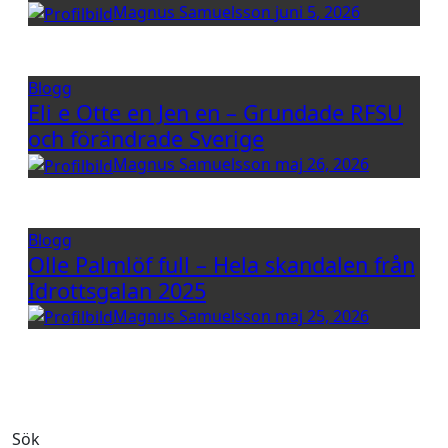
Magnus Samuelsson
juni 5, 2026
Blogg
Eli e Otte en Jen en – Grundade RFSU
och förändrade Sverige
Magnus Samuelsson
maj 26, 2026
Blogg
Olle Palmlöf full – Hela skandalen från
Idrottsgalan 2025
Magnus Samuelsson
maj 25, 2026
Sök