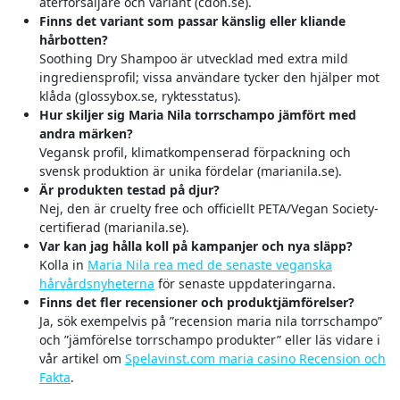
återförsäljare och variant (cdon.se).
Finns det variant som passar känslig eller kliande
hårbotten?
Soothing Dry Shampoo är utvecklad med extra mild
ingrediensprofil; vissa användare tycker den hjälper mot
klåda (glossybox.se, ryktesstatus).
Hur skiljer sig Maria Nila torrschampo jämfört med
andra märken?
Vegansk profil, klimatkompenserad förpackning och
svensk produktion är unika fördelar (marianila.se).
Är produkten testad på djur?
Nej, den är cruelty free och officiellt PETA/Vegan Society-
certifierad (marianila.se).
Var kan jag hålla koll på kampanjer och nya släpp?
Kolla in
Maria Nila rea med de senaste veganska
hårvårdsnyheterna
för senaste uppdateringarna.
Finns det fler recensioner och produktjämförelser?
Ja, sök exempelvis på ”recension maria nila torrschampo”
och ”jämförelse torrschampo produkter” eller läs vidare i
vår artikel om
Spelavinst.com maria casino Recension och
Fakta
.