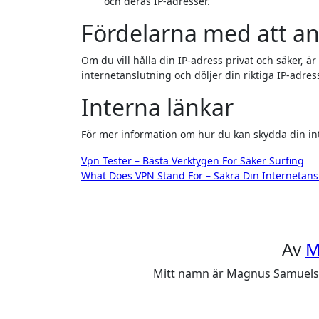
och deras IP-adresser.
Fördelarna med att a
Om du vill hålla din IP-adress privat och säker, ä
internetanslutning och döljer din riktiga IP-adress
Interna länkar
För mer information om hur du kan skydda din int
Inläggsnavigering
Vpn Tester – Bästa Verktygen För Säker Surfing
What Does VPN Stand For – Säkra Din Internetans
Av
M
Mitt namn är Magnus Samuelsson