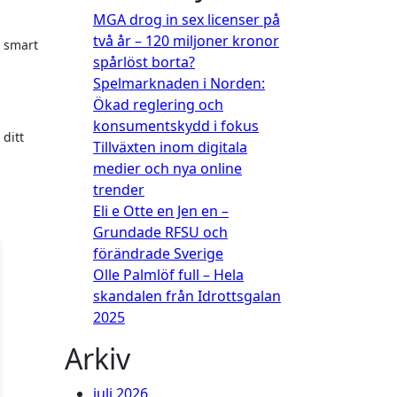
MGA drog in sex licenser på
två år – 120 miljoner kronor
spårlöst borta?
Spelmarknaden i Norden:
Ökad reglering och
konsumentskydd i fokus
 ditt
Tillväxten inom digitala
medier och nya online
trender
Eli e Otte en Jen en –
Grundade RFSU och
förändrade Sverige
Olle Palmlöf full – Hela
skandalen från Idrottsgalan
2025
Arkiv
juli 2026