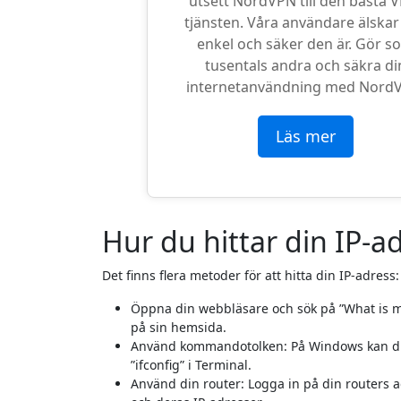
utsett NordVPN till den bästa 
tjänsten. Våra användare älskar
enkel och säker den är. Gör s
tusentals andra och säkra di
internetanvändning med Nord
Läs mer
Hur du hittar din IP-a
Det finns flera metoder för att hitta din IP-adress:
Öppna din webbläsare och sök på ”What is m
på sin hemsida.
Använd kommandotolken: På Windows kan du 
”ifconfig” i Terminal.
Använd din router: Logga in på din routers a