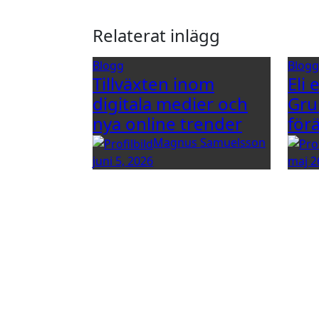
Relaterat inlägg
Blogg
Blog
Tillväxten inom
Eli 
digitala medier och
Gru
nya online trender
för
Magnus Samuelsson
juni 5, 2026
maj 2