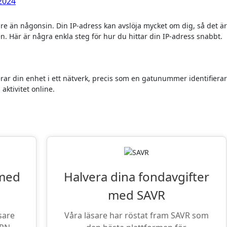
 2024
n. Här är några enkla steg för hur du hittar din IP-adress snabbt.
erar din enhet i ett nätverk, precis som en gatunummer identifierar
aktivitet online.
iter: VPN och Fondsparande
 med
Halvera dina fondavgifter
med SAVR
sare
Våra läsare har röstat fram SAVR som