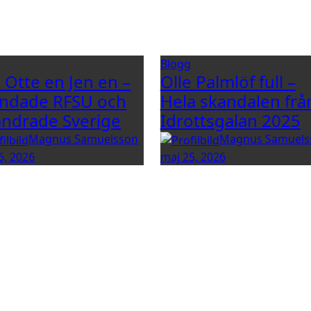
g
Blogg
e Otte en Jen en –
Olle Palmlöf full –
ndade RFSU och
Hela skandalen frå
ändrade Sverige
Idrottsgalan 2025
Magnus Samuelsson
Magnus Samuels
6, 2026
maj 25, 2026