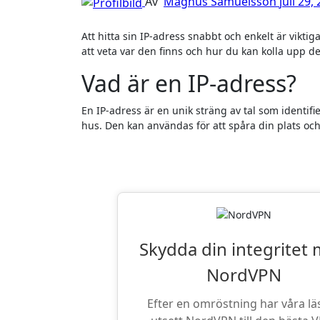
Av
Magnus Samuelsson
juli 29,
Att hitta sin IP-adress snabbt och enkelt är viktigare än någonsin. Din IP-adress kan avslöja mycket om dig, så det är smart
att veta var den finns och hur du kan kolla upp de
Vad är en IP-adress?
En IP-adress är en unik sträng av tal som identifi
hus. Den kan användas för att spåra din plats och 
Läsarnas Favor
Skydda din integritet
NordVPN
Efter en omröstning har våra lä