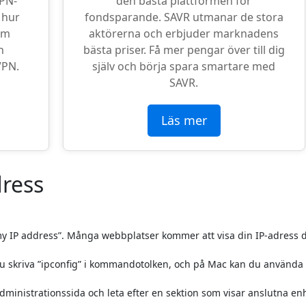
VPN-
den bästa plattformen för
 hur
fondsparande. SAVR utmanar de stora
om
aktörerna och erbjuder marknadens
n
bästa priser. Få mer pengar över till dig
VPN.
själv och börja spara smartare med
SAVR.
Läs mer
dress
y IP address”. Många webbplatser kommer att visa din IP-adress d
skriva ”ipconfig” i kommandotolken, och på Mac kan du använda
dministrationssida och leta efter en sektion som visar anslutna en