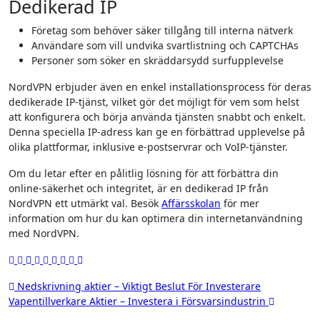
Dedikerad IP
Företag som behöver säker tillgång till interna nätverk
Användare som vill undvika svartlistning och CAPTCHAs
Personer som söker en skräddarsydd surfupplevelse
NordVPN erbjuder även en enkel installationsprocess för deras
dedikerade IP-tjänst, vilket gör det möjligt för vem som helst
att konfigurera och börja använda tjänsten snabbt och enkelt.
Denna speciella IP-adress kan ge en förbättrad upplevelse på
olika plattformar, inklusive e-postservrar och VoIP-tjänster.
Om du letar efter en pålitlig lösning för att förbättra din
online-säkerhet och integritet, är en dedikerad IP från
NordVPN ett utmärkt val. Besök
Affärsskolan
för mer
information om hur du kan optimera din internetanvändning
med NordVPN.
Inläggsnavigering
Nedskrivning aktier – Viktigt Beslut För Investerare
Vapentillverkare Aktier – Investera i Försvarsindustrin