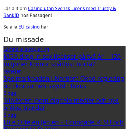
Läs allt om
Casino utan Svensk Licens med Trustly &
BankID
hos Passagen!
Se alla
EU casino
här!
Du missade
Samhälle & reglering
MGA drog in sex licenser på två år – 120
miljoner kronor spårlöst borta?
Nyheter
Spelmarknaden i Norden: Ökad reglering
och konsumentskydd i fokus
Blogg
Tillväxten inom digitala medier och nya
online trender
Blogg
Eli e Otte en Jen en – Grundade RFSU och