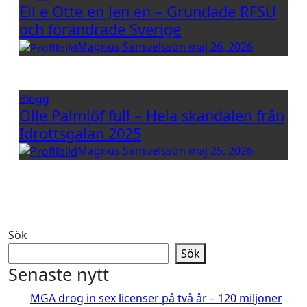
Eli e Otte en Jen en – Grundade RFSU
och förändrade Sverige
Magnus Samuelsson
maj 26, 2026
Blogg
Olle Palmlöf full – Hela skandalen från
Idrottsgalan 2025
Magnus Samuelsson
maj 25, 2026
Sök
Sök
Senaste nytt
MGA drog in sex licenser på två år – 120 miljoner