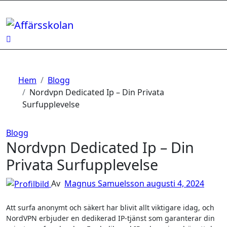
Hoppa
till
innehåll
Hem
Blogg
Nordvpn Dedicated Ip – Din Privata
Surfupplevelse
Blogg
Nordvpn Dedicated Ip – Din
Privata Surfupplevelse
Av
Magnus Samuelsson
augusti 4, 2024
Att surfa anonymt och säkert har blivit allt viktigare idag, och
NordVPN erbjuder en dedikerad IP-tjänst som garanterar din