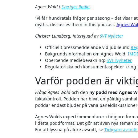
Agnes Wold i
Sveriges Radio
”Vi får hundratals frågor per säsong – det visar att behovet av fakta aldrig varit större.” Agnes Wold, your guide to health
myths, discusses them in this podcast:
Agnes Wol
Christer Lundberg, intervjuad av
SVT Nyheter
Officiellt pressmeddelande vid jubileum:
Reg
Bakgrundsinformation om Agnes Wold:
IMD
Oberoende mediebevakning:
SVT Nyheter
Regulatoriska och konsumentaspekter kring
Varför podden är vikt
Fråga Agnes Wold
och den
ny podd med Agnes W
faktakontroll. Podden har blivit en pålitlig samhä
poddar endast bjuder på vana paneldiskussioner 
Agnes Wolds expertkommentarer i tidigare format 
i detta poddformat. Det gör att även nya teman s
För att lyssna på äldre avsnitt, se
Tidigare avsnit