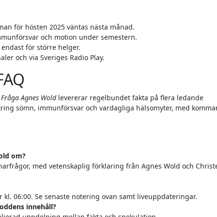
man för hösten 2025 väntas nästa månad.
immunförsvar och motion under semestern.
endast för större helger.
aler och via Sveriges Radio Play.
FAQ
v
Fråga Agnes Wold
levererar regelbundet fakta på flera ledande
kring sömn, immunförsvar och vardagliga hälsomyter, med komm
old om?
narfrågor, med vetenskaplig förklaring från Agnes Wold och Christ
ar kl. 06:00. Se senaste notering ovan samt liveuppdateringar.
poddens innehåll?
etaljerad uppdelning mellan fakta och spekulation.