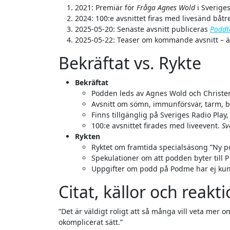
2021: Premiär för
Fråga Agnes Wold
i Sverige
2024: 100:e avsnittet firas med livesänd båt
2025-05-20: Senaste avsnitt publiceras
Poddt
2025-05-22: Teaser om kommande avsnitt – ä
Bekräftat vs. Rykte
Bekräftat
Podden leds av Agnes Wold och Christe
Avsnitt om sömn, immunförsvar, tarm, b
Finns tillgänglig på Sveriges Radio Pla
100:e avsnittet firades med liveevent.
Sv
Rykten
Ryktet om framtida specialsäsong ”Ny 
Spekulationer om att podden byter till P
Uppgifter om podd på Podme har ej kun
Citat, källor och reakt
”Det är väldigt roligt att så många vill veta mer om vardaglig hälsa – vi tar allmänna frågor på allvar men på ett
okomplicerat sätt.”