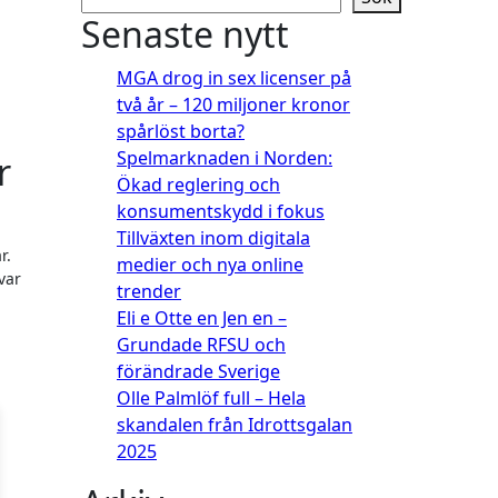
Senaste nytt
MGA drog in sex licenser på
två år – 120 miljoner kronor
spårlöst borta?
Spelmarknaden i Norden:
r
Ökad reglering och
konsumentskydd i fokus
Tillväxten inom digitala
r.
medier och nya online
var
trender
Eli e Otte en Jen en –
Grundade RFSU och
förändrade Sverige
Olle Palmlöf full – Hela
skandalen från Idrottsgalan
2025