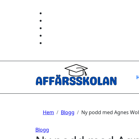
Hoppa
till
innehåll
Hem
Blogg
Ny podd med Agnes Wold 
Blogg