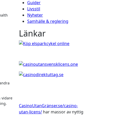
Guider
Livsstil
Nyheter
Samhälle & reglering
Länkar
 andra
 vidare
ing.
CasinoUtanGränser.se/casino-
utan-licens/
har massor av nyttig