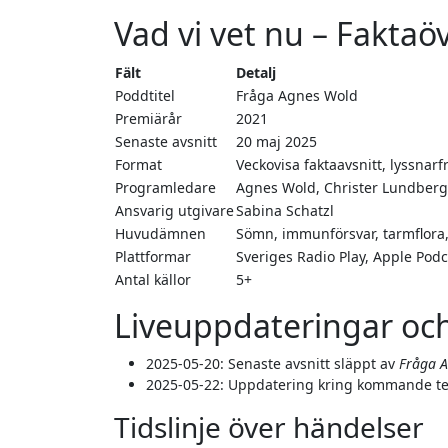
Vad vi vet nu – Faktaöv
Fält
Detalj
Poddtitel
Fråga Agnes Wold
Premiärår
2021
Senaste avsnitt
20 maj 2025
Format
Veckovisa faktaavsnitt, lyssnarf
Programledare
Agnes Wold, Christer Lundberg
Ansvarig utgivare
Sabina Schatzl
Huvudämnen
Sömn, immunförsvar, tarmflora,
Plattformar
Sveriges Radio Play, Apple Pod
Antal källor
5+
Liveuppdateringar och 
2025-05-20
: Senaste avsnitt släppt av
Fråga 
2025-05-22
: Uppdatering kring kommande te
Tidslinje över händelser