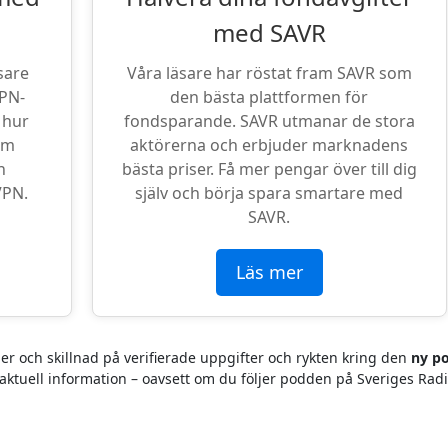
med SAVR
sare
Våra läsare har röstat fram SAVR som
VPN-
den bästa plattformen för
 hur
fondsparande. SAVR utmanar de stora
om
aktörerna och erbjuder marknadens
n
bästa priser. Få mer pengar över till dig
VPN.
själv och börja spara smartare med
SAVR.
Läs mer
der och skillnad på verifierade uppgifter och rykten kring den
ny p
l aktuell information – oavsett om du följer podden på Sveriges Radi