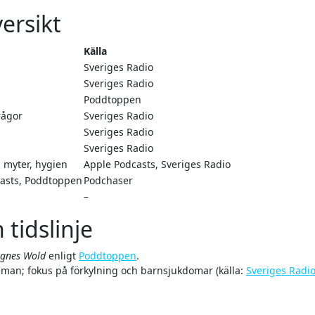
ersikt
Källa
Sveriges Radio
Sveriges Radio
Poddtoppen
rågor
Sveriges Radio
Sveriges Radio
Sveriges Radio
 myter, hygien
Apple Podcasts, Sveriges Radio
casts, Poddtoppen
Podchaser
–
tidslinje
Agnes Wold
enligt
Poddtoppen
.
man; fokus på förkylning och barnsjukdomar (källa:
Sveriges Radi