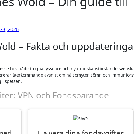
 Wold – Din guide till
 23, 2026
ld – Fakta och uppdateringa
esse hos både trogna lyssnare och nya kunskapstörstande svenska
 levererar återkommande avsnitt om hälsomyter, sömn och immunförs
 i spetsen.
iter: VPN och Fondsparande
 med
Halvera dina fondavgifter