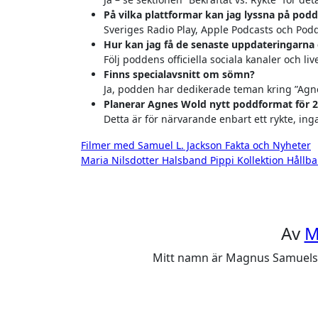
På vilka plattformar kan jag lyssna på pod
Sveriges Radio Play, Apple Podcasts och Pod
Hur kan jag få de senaste uppdateringarn
Följ poddens officiella sociala kanaler och li
Finns specialavsnitt om sömn?
Ja, podden har dedikerade teman kring ”Ag
Planerar Agnes Wold nytt poddformat för 
Detta är för närvarande enbart ett rykte, inga 
Inläggsnavigering
Filmer med Samuel L. Jackson Fakta och Nyheter
Maria Nilsdotter Halsband Pippi Kollektion Hållb
Av
M
Mitt namn är Magnus Samuelsson