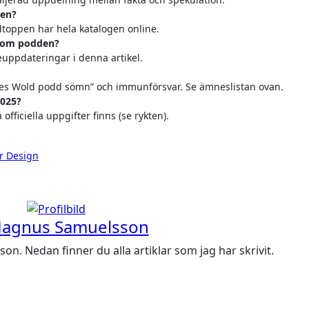
den?
dtoppen har hela katalogen online.
a om podden?
veuppdateringar i denna artikel.
nes Wold podd sömn” och immunförsvar. Se ämneslistan ovan.
2025?
officiella uppgifter finns (se rykten).
ar Design
agnus Samuelsson
. Nedan finner du alla artiklar som jag har skrivit.