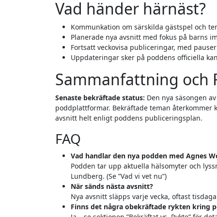
Vad händer härnäst?
Kommunkation om särskilda gästspel och te
Planerade nya avsnitt med fokus på barns 
Fortsatt veckovisa publiceringar, med pauser 
Uppdateringar sker på poddens officiella kan
Sammanfattning och 
Senaste bekräftade status:
Den nya säsongen a
poddplattformar. Bekräftade teman återkommer 
avsnitt helt enligt poddens publiceringsplan.
FAQ
Vad handlar den nya podden med Agnes W
Podden tar upp aktuella hälsomyter och lyss
Lundberg. (Se ”Vad vi vet nu”)
När sänds nästa avsnitt?
Nya avsnitt släpps varje vecka, oftast tisdag
Finns det några obekräftade rykten kring 
Ja – se sektionen ”Bekräftat vs. Rykte” för d