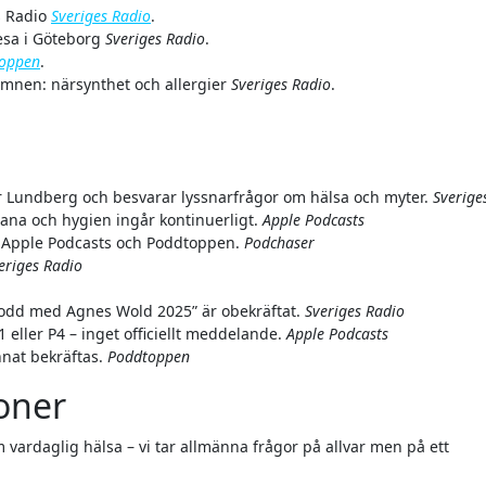
s Radio
Sveriges Radio
.
resa i Göteborg
Sveriges Radio
.
oppen
.
mnen: närsynthet och allergier
Sveriges Radio
.
r Lundberg och besvarar lyssnarfrågor om hälsa och myter.
Sverige
ana och hygien ingår kontinuerligt.
Apple Podcasts
y, Apple Podcasts och Poddtoppen.
Podchaser
eriges Radio
podd med Agnes Wold 2025” är obekräftat.
Sveriges Radio
1 eller P4 – inget officiellt meddelande.
Apple Podcasts
nat bekräftas.
Poddtoppen
ioner