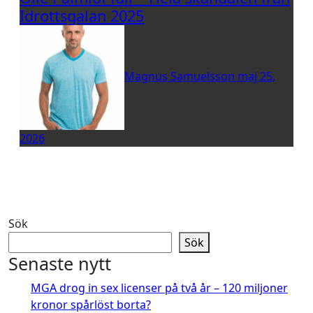
Idrottsgalan 2025
Magnus Samuelsson
maj 25,
2026
Sök
Sök
Senaste nytt
MGA drog in sex licenser på två år – 120 miljoner
kronor spårlöst borta?