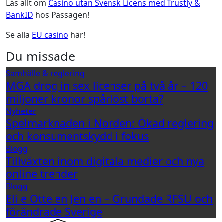
Läs allt om
Casino utan Svensk Licens med Trustly &
BankID
hos Passagen!
Se alla
EU casino
här!
Du missade
Samhälle & reglering
MGA drog in sex licenser på två år – 120
miljoner kronor spårlöst borta?
Nyheter
Spelmarknaden i Norden: Ökad reglering
och konsumentskydd i fokus
Blogg
Tillväxten inom digitala medier och nya
online trender
Blogg
Eli e Otte en Jen en – Grundade RFSU och
förändrade Sverige