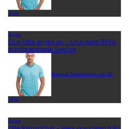
2026
Blogg
Eli e Otte en Jen en – Grundade RFSU
och förändrade Sverige
Magnus Samuelsson
maj 26,
2026
Blogg
Olle Palmlöf full – Hela skandalen från