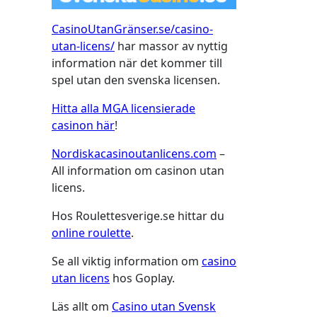
CasinoUtanGränser.se/casino-
utan-licens/
har massor av nyttig
information när det kommer till
spel utan den svenska licensen.
Hitta alla MGA licensierade
casinon här
!
Nordiskacasinoutanlicens.com
–
All information om casinon utan
licens.
Hos Roulettesverige.se hittar du
online roulette
.
Se all viktig information om
casino
utan licens
hos Goplay.
Läs allt om
Casino utan Svensk