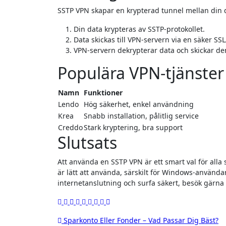
SSTP VPN skapar en krypterad tunnel mellan din 
Din data krypteras av SSTP-protokollet.
Data skickas till VPN-servern via en säker SS
VPN-servern dekrypterar data och skickar den 
Populära VPN-tjänste
Namn
Funktioner
Lendo
Hög säkerhet, enkel användning
Krea
Snabb installation, pålitlig service
Creddo
Stark kryptering, bra support
Slutsats
Att använda en SSTP VPN är ett smart val för alla
är lätt att använda, särskilt för Windows-använd
internetanslutning och surfa säkert, besök gärna
Inläggsnavigering
Sparkonto Eller Fonder – Vad Passar Dig Bäst?