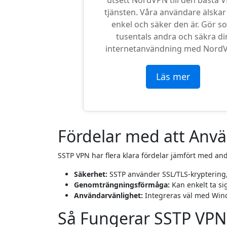
utsett NordVPN till den bästa 
tjänsten. Våra användare älskar
enkel och säker den är. Gör s
tusentals andra och säkra di
internetanvändning med Nord
Läs mer
Fördelar med att Anv
SSTP VPN har flera klara fördelar jämfört med and
Säkerhet:
SSTP använder SSL/TLS-kryptering, 
Genomträngningsförmåga:
Kan enkelt ta s
Användarvänlighet:
Integreras väl med Windo
Så Fungerar SSTP VPN