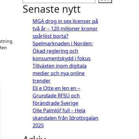
Senaste nytt
MGA drog in sex licenser på
två år – 120 miljoner kronor
spårlöst borta?
utning.
Spelmarknaden i Norden:
 Men
Ökad reglering och
konsumentskydd i fokus
Tillväxten inom digitala
medier och nya online
trender
Eli e Otte en Jen en –
Grundade RFSU och
förändrade Sverige
Olle Palmlöf full – Hela
skandalen från Idrottsgalan
2025