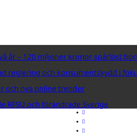
vå år – 120 miljoner kronor spårlöst bor
d reglering och konsumentskydd i fok
er och nya online trender
ade RFSU och förändrade Sverige