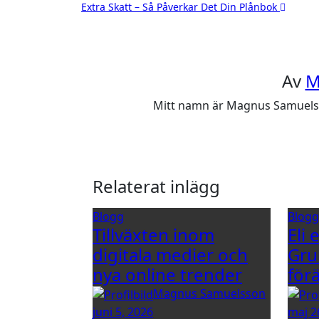
Extra Skatt – Så Påverkar Det Din Plånbok
Av
M
Mitt namn är Magnus Samuelsson
Relaterat inlägg
Blogg
Blog
Tillväxten inom
Eli 
digitala medier och
Gru
nya online trender
för
Magnus Samuelsson
juni 5, 2026
maj 2