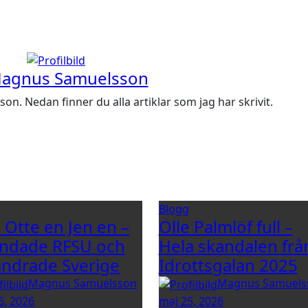
agnus Samuelsson
. Nedan finner du alla artiklar som jag har skrivit.
g
Blogg
e Otte en Jen en –
Olle Palmlöf full –
ndade RFSU och
Hela skandalen frå
ändrade Sverige
Idrottsgalan 2025
Magnus Samuelsson
Magnus Samuels
6, 2026
maj 25, 2026