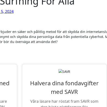
Surfning För Alla
 5, 2024
bjuder en säker och pålitlig metod för att skydda din internetansl
nymt och skydda dina personliga data från potentiella cyberhot.
för bör du överväga att använda det?
iter: VPN och Fondsparande
 med
Halvera dina fondavgifter
med SAVR
sare
Våra läsare har röstat fram SAVR som