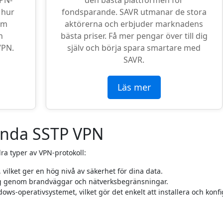
VPN-
den bästa plattformen för
 hur
fondsparande. SAVR utmanar de stora
om
aktörerna och erbjuder marknadens
n
bästa priser. Få mer pengar över till dig
VPN.
själv och börja spara smartare med
SAVR.
Läs mer
ända SSTP VPN
ra typer av VPN-protokoll:
vilket ger en hög nivå av säkerhet för dina data.
ig genom brandväggar och nätverksbegränsningar.
ws-operativsystemet, vilket gör det enkelt att installera och konfi