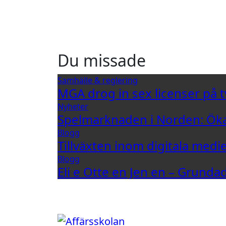
Du missade
Samhälle & reglering
MGA drog in sex licenser på t
Nyheter
Spelmarknaden i Norden: Öka
Blogg
Tillväxten inom digitala medi
Blogg
Eli e Otte en Jen en – Grund