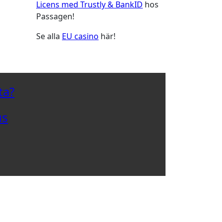
Licens med Trustly & BankID
hos
Passagen!
Se alla
EU casino
här!
ta?
us