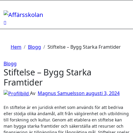
Hoppa
till
innehåll
Hem
Blogg
Stiftelse – Bygg Starka Framtider
Blogg
Stiftelse – Bygg Starka
Framtider
Av
Magnus Samuelsson
augusti 3, 2024
En stiftelse är en juridisk enhet som används för att bedriva
eller stödja olika ändamål, allt från välgörenhet och utbildning
till forskning och kultur. Genom att etablera en stiftelse kan
man bygga starka framtider och säkerställa att resurser och
finansiering är tillgängliga för långsiktiga mål. Stiftelser spelar