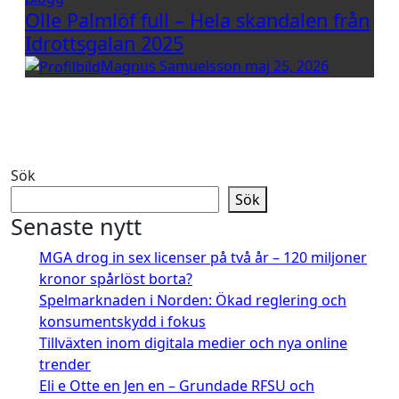
Olle Palmlöf full – Hela skandalen från
Idrottsgalan 2025
Magnus Samuelsson
maj 25, 2026
Sök
Sök
Senaste nytt
MGA drog in sex licenser på två år – 120 miljoner
kronor spårlöst borta?
Spelmarknaden i Norden: Ökad reglering och
konsumentskydd i fokus
Tillväxten inom digitala medier och nya online
trender
Eli e Otte en Jen en – Grundade RFSU och