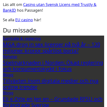
Läs allt om
Casino utan Svensk Licens med Trustly &
BankID
hos Passagen!
Se alla
EU casino
här!
Du missade
Samhälle & reglering
MGA drog in sex licenser på två år – 120
miljoner kronor spårlöst borta?
Nyheter
Spelmarknaden i Norden: Ökad reglering
och konsumentskydd i fokus
Blogg
Tillväxten inom digitala medier och nya
online trender
Blogg
Eli e Otte en Jen en – Grundade RFSU och
förändrade Sverige