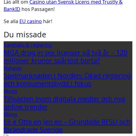
Läs allt om
Casino utan Svensk Licens med Trustly &
BankID
hos Passagen!
Se alla
EU casino
här!
Du missade
Samhälle & reglering
MGA drog in sex licenser på två år – 120
miljoner kronor spårlöst borta?
Nyheter
Spelmarknaden i Norden: Ökad reglering
och konsumentskydd i fokus
Blogg
Tillväxten inom digitala medier och nya
online trender
Blogg
Eli e Otte en Jen en – Grundade RFSU och
förändrade Sverige