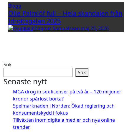
Blogg
Olle Palmlöf full – Hela skandalen från
Idrottsgalan 2025
Magnus Samuelsson
maj 25, 2026
Sök
Sök
Senaste nytt
MGA drog in sex licenser på två år – 120 miljoner
kronor spårlöst borta?
Spelmarknaden i Norden: Ökad reglering och
konsumentskydd i fokus
Tillväxten inom digitala medier och nya online
trender