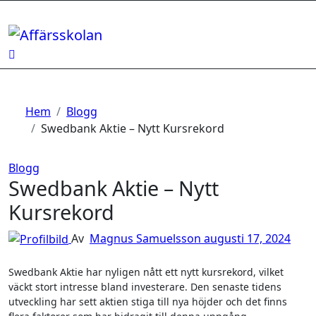
Hoppa
till
innehåll
Hem
Blogg
Swedbank Aktie – Nytt Kursrekord
Blogg
Swedbank Aktie – Nytt
Kursrekord
Av
Magnus Samuelsson
augusti 17, 2024
Swedbank Aktie har nyligen nått ett nytt kursrekord, vilket
väckt stort intresse bland investerare. Den senaste tidens
utveckling har sett aktien stiga till nya höjder och det finns