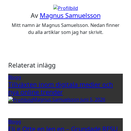
Av
Magnus Samuelsson
Mitt namn är Magnus Samuelsson. Nedan finner
du alla artiklar som jag har skrivit.
Relaterat inlägg
Blogg
Tillväxten inom digitala medier och
nya online trender
Magnus Samuelsson
juni 5, 2026
Blogg
Eli e Otte en Jen en – Grundade RFSU