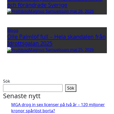
och förändrade Sverige
Magnus Samuelsson
maj 26, 2026
Blogg
Olle Palmlöf full – Hela skandalen från
Idrottsgalan 2025
Magnus Samuelsson
maj 25, 2026
Sök
Sök
Senaste nytt
MGA drog in sex licenser på två år – 120 miljoner
kronor spårlöst borta?