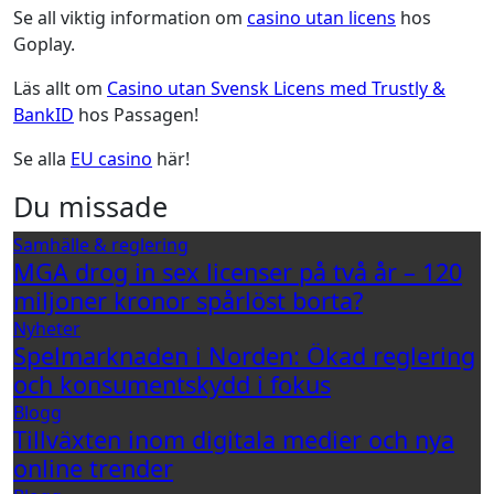
Se all viktig information om
casino utan licens
hos
Goplay.
Läs allt om
Casino utan Svensk Licens med Trustly &
BankID
hos Passagen!
Se alla
EU casino
här!
Du missade
Samhälle & reglering
MGA drog in sex licenser på två år – 120
miljoner kronor spårlöst borta?
Nyheter
Spelmarknaden i Norden: Ökad reglering
och konsumentskydd i fokus
Blogg
Tillväxten inom digitala medier och nya
online trender