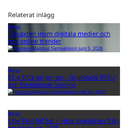
Relaterat inlägg
Blogg
Tillväxten inom digitala medier och
nya online trender
Magnus Samuelsson
juni 5, 2026
Blogg
Eli e Otte en Jen en – Grundade RFSU
och förändrade Sverige
Magnus Samuelsson
maj 26, 2026
Blogg
Olle Palmlöf full – Hela skandalen från
Idrottsgalan 2025