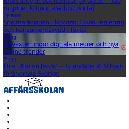
MGA drog in sex licenser på två år – 120
miljoner kronor spårlöst borta?
Nyheter
Spelmarknaden i Norden: Ökad reglering
och konsumentskydd i fokus
Blogg
Tillväxten inom digitala medier och nya
online trender
Blogg
Eli e Otte en Jen en – Grundade RFSU och
förändrade Sverige