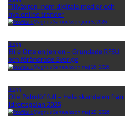
Tillväxten inom digitala medier och
nya online trender
Magnus Samuelsson
juni 5, 2026
Blogg
Eli e Otte en Jen en – Grundade RFSU
och förändrade Sverige
Magnus Samuelsson
maj 26, 2026
Blogg
Olle Palmlöf full – Hela skandalen från
Idrottsgalan 2025
Magnus Samuelsson
maj 25, 2026