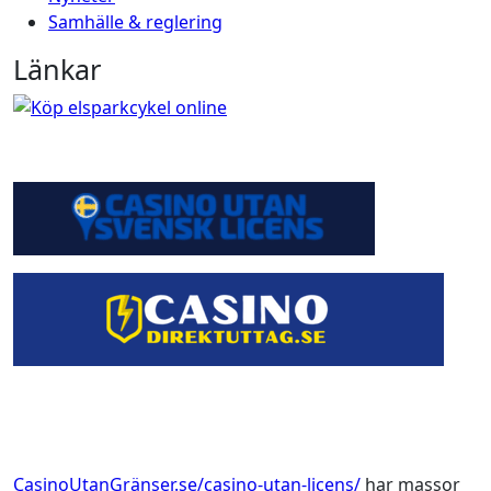
Samhälle & reglering
Länkar
CasinoUtanGränser.se/casino-utan-licens/
har massor