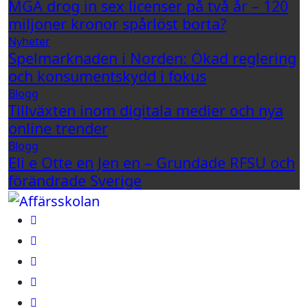
MGA drog in sex licenser på två år – 120
miljoner kronor spårlöst borta?
Nyheter
Spelmarknaden i Norden: Ökad reglering
och konsumentskydd i fokus
Blogg
Tillväxten inom digitala medier och nya
online trender
Blogg
Eli e Otte en Jen en – Grundade RFSU och
förändrade Sverige