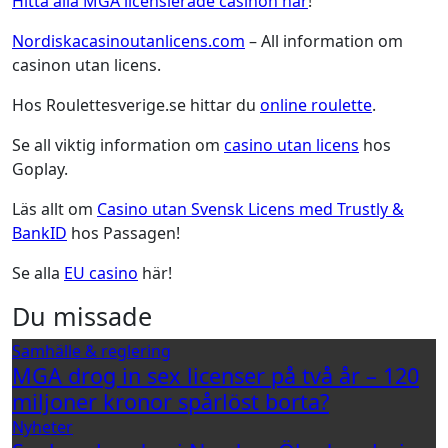
Hitta alla MGA licensierade casinon här
!
Nordiskacasinoutanlicens.com
– All information om
casinon utan licens.
Hos Roulettesverige.se hittar du
online roulette
.
Se all viktig information om
casino utan licens
hos
Goplay.
Läs allt om
Casino utan Svensk Licens med Trustly &
BankID
hos Passagen!
Se alla
EU casino
här!
Du missade
Samhälle & reglering
MGA drog in sex licenser på två år – 120
miljoner kronor spårlöst borta?
Nyheter