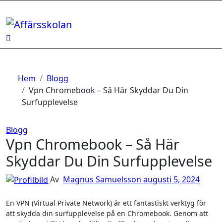
Hoppa
till
innehåll
Hem
Blogg
Vpn Chromebook – Så Här Skyddar Du Din
Surfupplevelse
Blogg
Vpn Chromebook – Så Här
Skyddar Du Din Surfupplevelse
Av
Magnus Samuelsson
augusti 5, 2024
En VPN (Virtual Private Network) är ett fantastiskt verktyg för
att skydda din surfupplevelse på en Chromebook. Genom att