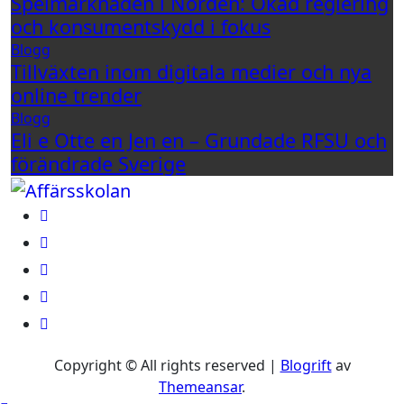
Spelmarknaden i Norden: Ökad reglering
och konsumentskydd i fokus
Blogg
Tillväxten inom digitala medier och nya
online trender
Blogg
Eli e Otte en Jen en – Grundade RFSU och
förändrade Sverige
Copyright © All rights reserved
|
Blogrift
av
Themeansar
.