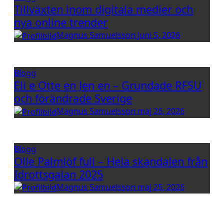
Tillväxten inom digitala medier och
nya online trender
Magnus Samuelsson
juni 5, 2026
Blogg
Eli e Otte en Jen en – Grundade RFSU
och förändrade Sverige
Magnus Samuelsson
maj 26, 2026
Blogg
Olle Palmlöf full – Hela skandalen från
Idrottsgalan 2025
Magnus Samuelsson
maj 25, 2026