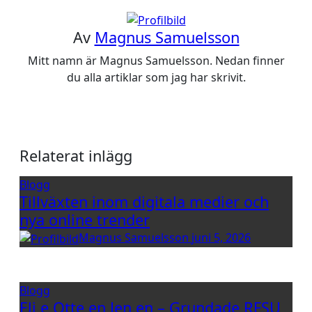
Av
Magnus Samuelsson
Mitt namn är Magnus Samuelsson. Nedan finner
du alla artiklar som jag har skrivit.
Relaterat inlägg
Blogg
Tillväxten inom digitala medier och
nya online trender
Magnus Samuelsson
juni 5, 2026
Blogg
Eli e Otte en Jen en – Grundade RFSU