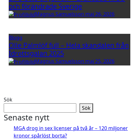
och förändrade Sverige
Magnus Samuelsson
maj 26, 2026
Blogg
Olle Palmlöf full – Hela skandalen från
Idrottsgalan 2025
Magnus Samuelsson
maj 25, 2026
Sök
Sök
Senaste nytt
MGA drog in sex licenser på två år – 120 miljoner
kronor spårlöst borta?