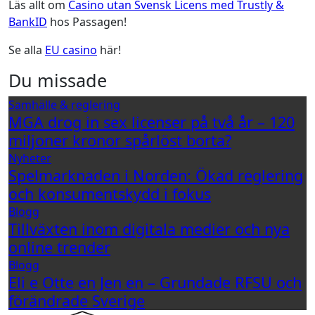
Läs allt om
Casino utan Svensk Licens med Trustly &
BankID
hos Passagen!
Se alla
EU casino
här!
Du missade
Samhälle & reglering
MGA drog in sex licenser på två år – 120
miljoner kronor spårlöst borta?
Nyheter
Spelmarknaden i Norden: Ökad reglering
och konsumentskydd i fokus
Blogg
Tillväxten inom digitala medier och nya
online trender
Blogg
Eli e Otte en Jen en – Grundade RFSU och
förändrade Sverige