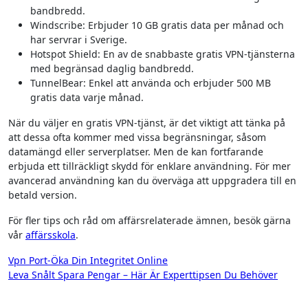
bandbredd.
Windscribe: Erbjuder 10 GB gratis data per månad och
har servrar i Sverige.
Hotspot Shield: En av de snabbaste gratis VPN-tjänsterna
med begränsad daglig bandbredd.
TunnelBear: Enkel att använda och erbjuder 500 MB
gratis data varje månad.
När du väljer en gratis VPN-tjänst, är det viktigt att tänka på
att dessa ofta kommer med vissa begränsningar, såsom
datamängd eller serverplatser. Men de kan fortfarande
erbjuda ett tillräckligt skydd för enklare användning. För mer
avancerad användning kan du överväga att uppgradera till en
betald version.
För fler tips och råd om affärsrelaterade ämnen, besök gärna
vår
affärsskola
.
Inläggsnavigering
Vpn Port-Öka Din Integritet Online
Leva Snålt Spara Pengar – Här Är Experttipsen Du Behöver