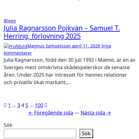
Blogg
Julia Ragnarsson Pojkvän – Samuel T.
Herring, förlovning 2025
Magnus Samuelsson
april 11, 2026
Inga
kommentarer
Julia Ragnarsson, född den 30 juli 1992 i Malmö, är en av
Sveriges mest omskrivna skådespelerskor de senaste
åren. Under 2025 har intresset för hennes relationer
och privatliv ökat markant,…
Sidnumrering
1
…
3
4
5
…
100
← Föregående sida
—
Nästa sida →
för
inlägg
Sök
Sök