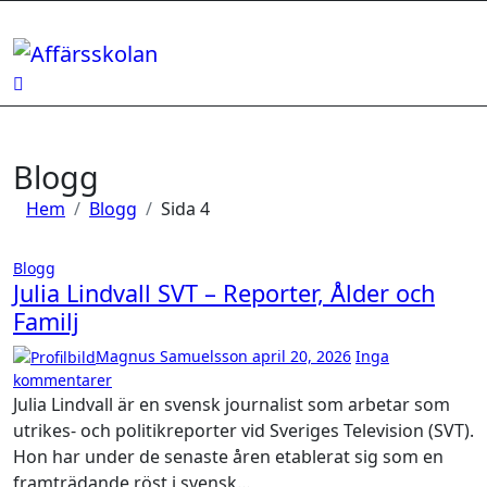
Hoppa
till
innehåll
Blogg
Hem
Blogg
Sida 4
Blogg
Julia Lindvall SVT – Reporter, Ålder och
Familj
Magnus Samuelsson
april 20, 2026
Inga
kommentarer
Julia Lindvall är en svensk journalist som arbetar som
utrikes- och politikreporter vid Sveriges Television (SVT).
Hon har under de senaste åren etablerat sig som en
framträdande röst i svensk…