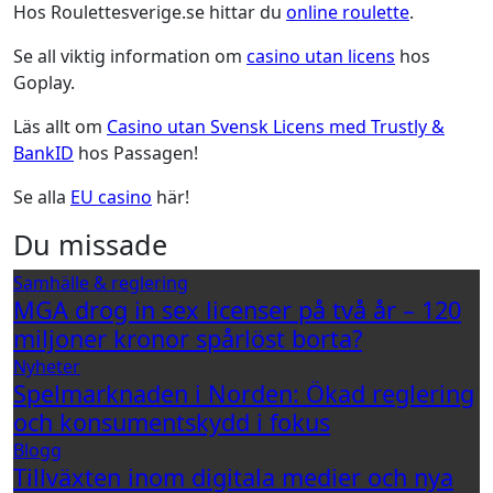
Hos Roulettesverige.se hittar du
online roulette
.
Se all viktig information om
casino utan licens
hos
Goplay.
Läs allt om
Casino utan Svensk Licens med Trustly &
BankID
hos Passagen!
Se alla
EU casino
här!
Du missade
Samhälle & reglering
MGA drog in sex licenser på två år – 120
miljoner kronor spårlöst borta?
Nyheter
Spelmarknaden i Norden: Ökad reglering
och konsumentskydd i fokus
Blogg
Tillväxten inom digitala medier och nya