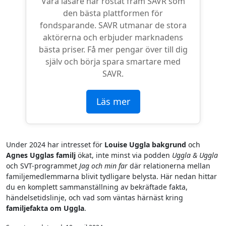
Våra läsare har röstat fram SAVR som
den bästa plattformen för
fondsparande. SAVR utmanar de stora
aktörerna och erbjuder marknadens
bästa priser. Få mer pengar över till dig
själv och börja spara smartare med
SAVR.
Läs mer
Under 2024 har intresset för
Louise Uggla bakgrund
och
Agnes Ugglas familj
ökat, inte minst via podden
Uggla & Uggla
och SVT-programmet
Jag och min far
där relationerna mellan
familjemedlemmarna blivit tydligare belysta. Här nedan hittar
du en komplett sammanställning av bekräftade fakta,
händelsetidslinje, och vad som väntas härnäst kring
familjefakta om Uggla
.