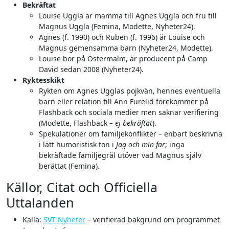
Bekräftat
Louise Uggla är mamma till Agnes Uggla och fru till
Magnus Uggla (Femina, Modette, Nyheter24).
Agnes (f. 1990) och Ruben (f. 1996) är Louise och
Magnus gemensamma barn (Nyheter24, Modette).
Louise bor på Östermalm, är producent på Camp
David sedan 2008 (Nyheter24).
Ryktesskikt
Rykten om Agnes Ugglas pojkvän, hennes eventuella
barn eller relation till Ann Furelid förekommer på
Flashback och sociala medier men saknar verifiering
(Modette, Flashback –
ej bekräftat
).
Spekulationer om familjekonflikter – enbart beskrivna
i lätt humoristisk ton i
Jag och min far
; inga
bekräftade familjegräl utöver vad Magnus själv
berättat (Femina).
Källor, Citat och Officiella
Uttalanden
Källa:
SVT Nyheter
– verifierad bakgrund om programmet