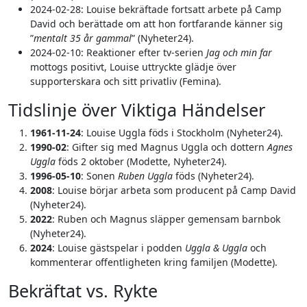
2024-02-28
: Louise bekräftade fortsatt arbete på Camp
David och berättade om att hon fortfarande känner sig
”
mentalt 35 år gammal
” (Nyheter24).
2024-02-10
: Reaktioner efter tv-serien
Jag och min far
mottogs positivt, Louise uttryckte glädje över
supporterskara och sitt privatliv (Femina).
Tidslinje över Viktiga Händelser
1961-11-24
: Louise Uggla föds i Stockholm (Nyheter24).
1990-02
: Gifter sig med Magnus Uggla och dottern
Agnes
Uggla
föds 2 oktober (Modette, Nyheter24).
1996-05-10
: Sonen
Ruben Uggla
föds (Nyheter24).
2008
: Louise börjar arbeta som producent på Camp David
(Nyheter24).
2022
: Ruben och Magnus släpper gemensam barnbok
(Nyheter24).
2024
: Louise gästspelar i podden
Uggla & Uggla
och
kommenterar offentligheten kring familjen (Modette).
Bekräftat vs. Rykte