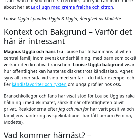
”Don’t watch if you find it so terrible,” and you can learn more
about her at
Lax i ugn med crème fraîche och citron
.
Louise Uggla i podden
Uggla & Uggla
, återgivet av Modette
Kontext och Bakgrund – Varför det
här är intressant
Magnus Uggla och hans fru
Louise har tillsammans blivit en
central familj inom svensk underhållning, med barn som också
verkar i den kreativa branschen.
Louise Uggla bakgrund
visar
hur offentlighet kan hanteras diskret trots kändisskap. Agnes
syns allt mer sida vid sida med sin far – du hittar exempel och
fler
kändisfavoriter och rykten
om unga profiler hos oss.
Branschkollegor och fans har visat stöd för Louise Ugglas raka
hållning i medieklimatet, särskilt när offentligheten blivit
privat. Reaktionerna efter
Jag och min far
har varit positiva och
familjens hantering av spekulationer har fått beröm (Femina,
Modette).
Vad kommer härnäst? –