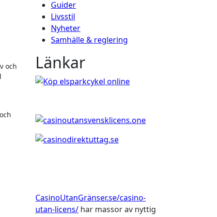
Guider
Livsstil
Nyheter
Samhälle & reglering
Länkar
tv och
d
 och
CasinoUtanGränser.se/casino-
utan-licens/
har massor av nyttig