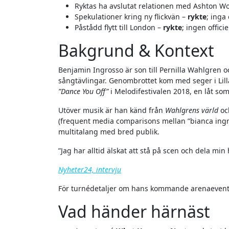
Ryktas ha avslutat relationen med Ashton W
Spekulationer kring ny flickvän –
rykte
; inga
Påstådd flytt till London –
rykte
; ingen offici
Bakgrund & Kontext
Benjamin Ingrosso är son till Pernilla Wahlgren o
sångtävlingar. Genombrottet kom med seger i Lill
”Dance You Off”
i Melodifestivalen 2018, en låt s
Utöver musik är han känd från
Wahlgrens värld
och
(frequent media comparisons mellan ”bianca ingro
multitalang med bred publik.
”Jag har alltid älskat att stå på scen och dela mi
Nyheter24, intervju
För turnédetaljer om hans kommande arenaevent
Vad händer härnäst