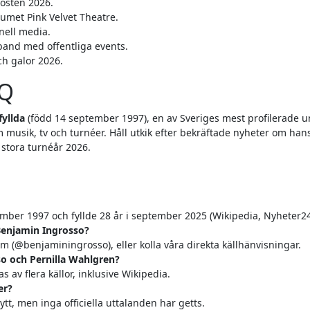
östen 2026.
umet Pink Velvet Theatre.
nell media.
band med offentliga events.
ch galor 2026.
AQ
fyllda
(född 14 september 1997), en av Sveriges mest profilerade 
om musik, tv och turnéer. Håll utkik efter bekräftade nyheter om han
s stora turnéår 2026.
ember 1997 och fyllde 28 år i september 2025 (Wikipedia, Nyheter24
Benjamin Ingrosso?
ram (@benjaminingrosso), eller kolla våra direkta källhänvisningar.
o och Pernilla Wahlgren?
s av flera källor, inklusive Wikipedia.
er?
lytt, men inga officiella uttalanden har getts.