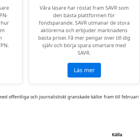
sare
Våra läsare har röstat fram SAVR som
VPN-
den bästa plattformen för
 hur
fondsparande. SAVR utmanar de stora
om
aktörerna och erbjuder marknadens
n
bästa priser. Få mer pengar över till dig
VPN.
själv och börja spara smartare med
SAVR.
Läs mer
 offentliga och journalistiskt granskade källor fram till februari
Källa