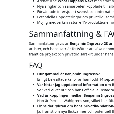
Arenaturné
What Happens Next
med start h
Nya singlar och samarbeten kopplade till alb
Förväntade intervjuer i svensk och internatio
Potentiella uppdateringar om privatliv i sam
Möjlig medverkan i större TV-produktioner o
Sammanfattning & F
Sammanfattningsvis är
Benjamin Ingrosso 28 år 
artister, och hans karriär fortsätter att växa gen
framtida projekt och privatliv, särskilt under han
FAQ
Hur gammal är Benjamin Ingrosso?
Enligt bekräftade källor är han född 14 sept
Var hittar jag uppdaterad information om 
Se ”Vad vi vet nu” och hans officiella Instag
Vad är kopplingen mellan Benjamin Ingross
Han är Pernilla Wahlgrens son, vilket bekräfta
Finns det rykten om hans privatliv/relation
Ja, främst om nya flickvänner och potentiell f