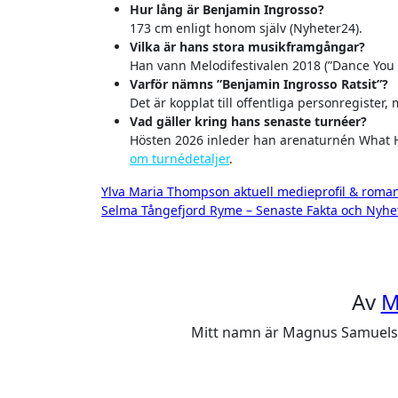
Hur lång är Benjamin Ingrosso?
173 cm enligt honom själv (Nyheter24).
Vilka är hans stora musikframgångar?
Han vann Melodifestivalen 2018 (”Dance You O
Varför nämns ”Benjamin Ingrosso Ratsit”?
Det är kopplat till offentliga personregister
Vad gäller kring hans senaste turnéer?
Hösten 2026 inleder han arenaturnén What H
om turnédetaljer
.
Inläggsnavigering
Ylva Maria Thompson aktuell medieprofil & roman
Selma Tångefjord Ryme – Senaste Fakta och Nyhe
Av
M
Mitt namn är Magnus Samuelsson