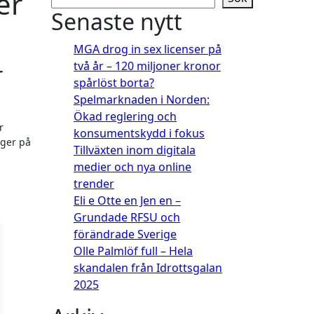
er
Senaste nytt
MGA drog in sex licenser på
två år – 120 miljoner kronor
r
spårlöst borta?
Spelmarknaden i Norden:
Ökad reglering och
r
konsumentskydd i fokus
gger på
Tillväxten inom digitala
medier och nya online
trender
Eli e Otte en Jen en –
Grundade RFSU och
förändrade Sverige
Olle Palmlöf full – Hela
skandalen från Idrottsgalan
2025