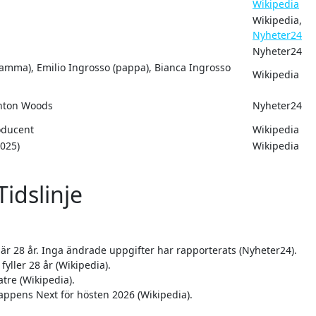
Wikipedia
Wikipedia,
Nyheter24
Nyheter24
amma), Emilio Ingrosso (pappa), Bianca Ingrosso
Wikipedia
hton Woods
Nyheter24
roducent
Wikipedia
2025)
Wikipedia
idslinje
 är 28 år. Inga ändrade uppgifter har rapporterats (Nyheter24).
yller 28 år (Wikipedia).
tre (Wikipedia).
appens Next för hösten 2026 (Wikipedia).