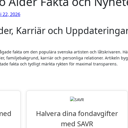
o Ålder Fakta och Nyhet
i 22, 2026
der, Karriär och Uppdateringa
ågade fakta om den populära svenska artisten och låtskrivaren. Hä
r, familjebakgrund, karriär och personliga relationer. Artikeln by
ftade fakta och tydligt märkta rykten för maximal transparens.
iter: VPN och Fondsparande
 med
Halvera dina fondavgifter
med SAVR