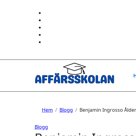
Hoppa
till
innehåll
Hem
Blogg
Benjamin Ingrosso Ålder
Blogg