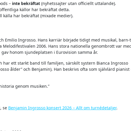
oods –
inte bekräftat
(nyhetssajter utan officiellt uttalande).
 offentliga källor har bekräftat detta.
ell källa har bekräftat (mixade medier).
ch Emilio Ingrosso. Hans karriär började tidigt med musikal, barn-
a Melodifestivalen 2006. Hans stora nationella genombrott var me
om gav honom sjundeplatsen i Eurovision samma år.
 har ett starkt band till familjen, särskilt systern Bianca Ingrosso
sso ålder” och Benjamin). Han beskrivs ofta som självlärd pianist
n historia genom musiken.”
, se
Benjamin Ingrosso konsert 2026 – Allt om turnédetaljer
.