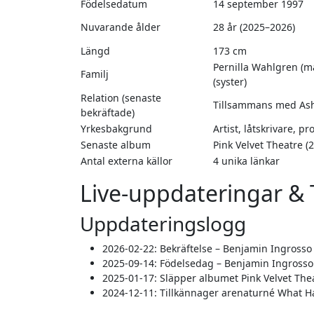
Födelsedatum
14 september 1997
Nuvarande ålder
28 år (2025–2026)
Längd
173 cm
Pernilla Wahlgren (m
Familj
(syster)
Relation (senaste
Tillsammans med As
bekräftade)
Yrkesbakgrund
Artist, låtskrivare, p
Senaste album
Pink Velvet Theatre (
Antal externa källor
4 unika länkar
Live-uppdateringar & T
Uppdateringslogg
2026-02-22
: Bekräftelse – Benjamin Ingrosso
2025-09-14
: Födelsedag – Benjamin Ingrosso f
2025-01-17
: Släpper albumet Pink Velvet Thea
2024-12-11
: Tillkännager arenaturné What H