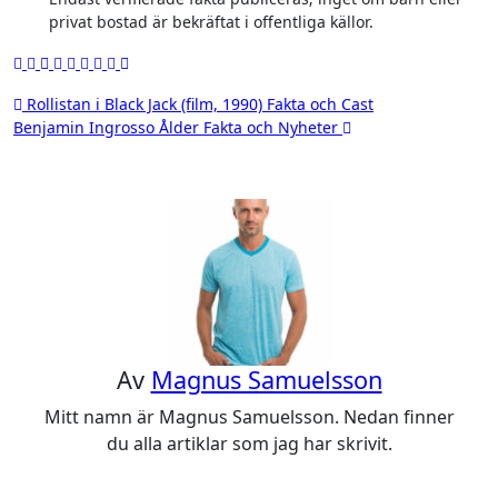
privat bostad är bekräftat i offentliga källor.
Inläggsnavigering
Rollistan i Black Jack (film, 1990) Fakta och Cast
Benjamin Ingrosso Ålder Fakta och Nyheter
Av
Magnus Samuelsson
Mitt namn är Magnus Samuelsson. Nedan finner
du alla artiklar som jag har skrivit.