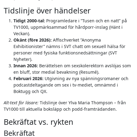
Tidslinje över händelser
Tidigt 2000-tal:
Programledare i ”Tusen och en natt” på
TV1000, uppmärksammad för hårdporr-inslag (Hänt i
Veckan).
Okänt (före 2026):
Affischverket ”Anonyma
Exhibitionister” nämns i SVT chatt om sexuell hälsa för
personer med fysiska funktionsnedsättningar (SVT
Nyheter).
Innan 2026:
Berättelsen om sexskolerektorn avslöjas som
en bluff, stor medial bevakning (Resumé).
Februari 2026:
Utgivning av nya spänningsromaner och
podcastdeltagande om sex i tv-mediet, omnämnd i
Boktugg och QX.
Alt-text för läsare:
Tidslinje över Ylva Maria Thompson – från
TV1000 till aktuella boksläpp och podd-framträdanden.
Bekräftat vs. rykten
Bekräftat