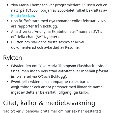
Ylva Maria Thompson var programledare i ”Tusen och en
natt” på TV1000 i början av 2000-talet, vilket bekräftas av
Hänt i Veckan
.
Hon är författare med nya romaner enligt februari 2026
års rapporter från Boktugg.
Affischverket ”Anonyma Exhibitionister” nämns i SVT:s
officiella chatt (SVT Nyheter).
Bluffen om ”världens första sexskola” är väl
dokumenterad och avfärdad av Resumé.
Rykten
Påståenden om ”Ylva Maria Thompson Flashback”-trådar
finns, men ingen bekräftad aktivitet eller innehåll påvisat
(informerad via QX och Boktugg).
Eventuella rykten om champagne-roller, barn,
avgjutningar och andra personer med liknande namn:
inget av detta är bekräftat i tillgängliga källor.
Citat, källor & mediebevakning
”Jag tycker vi behöver prata mer om hur sex har gestaltats i