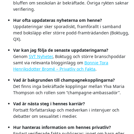
bluffen om sexskolan är bekräftade. Övriga rykten saknar
verifiering.
Hur ofta uppdateras nyheterna om henne?
Uppdateringar sker sporadiskt, framförallt i samband
med boksläpp eller större podd-framträdanden (Boktugg,
QX).
Var kan jag följa de senaste uppdateringarna?
Genom
SVT Nyheter
, Boktugg och större branschpoddar
samt via relevanta blogginlägg om
Bonnie Tora
Henriksdotter Bromé – Privatliv och Fakta
.
Vad är bakgrunden till champagnekopplingarna?
Det finns inga bekräftade kopplingar mellan Ylva Maria
Thompson och rollen som ”champagne-ambassadör”.
Vad är nästa steg i hennes karriär?
Fortsatt författarskap och medverkan i intervjuer och
debatter om sexualitet i medier.
Hur hanteras information om hennes privatliv?
Endast verifierade fakta publiceras; inget om barn eller