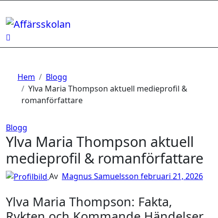
Hoppa
till
innehåll
Hem
Blogg
Ylva Maria Thompson aktuell medieprofil &
romanförfattare
Blogg
Ylva Maria Thompson aktuell
medieprofil & romanförfattare
Av
Magnus Samuelsson
februari 21, 2026
Ylva Maria Thompson: Fakta,
Rykten och Kommande Händelser