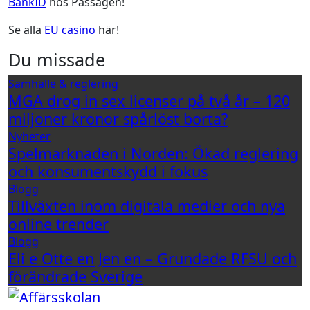
BankID
hos Passagen!
Se alla
EU casino
här!
Du missade
Samhälle & reglering
MGA drog in sex licenser på två år – 120
miljoner kronor spårlöst borta?
Nyheter
Spelmarknaden i Norden: Ökad reglering
och konsumentskydd i fokus
Blogg
Tillväxten inom digitala medier och nya
online trender
Blogg
Eli e Otte en Jen en – Grundade RFSU och
förändrade Sverige