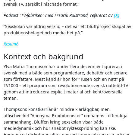
svensk TV, särskilt i nischade format.”
Podcast ”TV-fabriken” med Fredrik Ralstrand, refererat av
QX
”Sexskolan var aldrig verklig – det var ett bluffprojekt skapat av
produktionsbolaget och media bet på.”
Resumé
Kontext och bakgrund
Ylva Maria Thompson har under flera decennier figurerat i
svensk media både som programledare, debattör och senare
som författare. Mest känd är hon för ”Tusen och en natt” på
TV1000 – ett program som revolutionerade svensk nattetid-TV
genom att introducera explicit material och kontroversiella
teman.
Thompsons konstkarriär är mindre klarläggbar, men
affischverket ”Anonyma Exhibitionister” omnämns i offentliga
sammanhang. Bluffen kring sexskolan visar både
mediedynamik och hur snabbt ryktesspridning kan ske.
Hennes roll diskuteras ofta i podcastsammanhang och artiklar