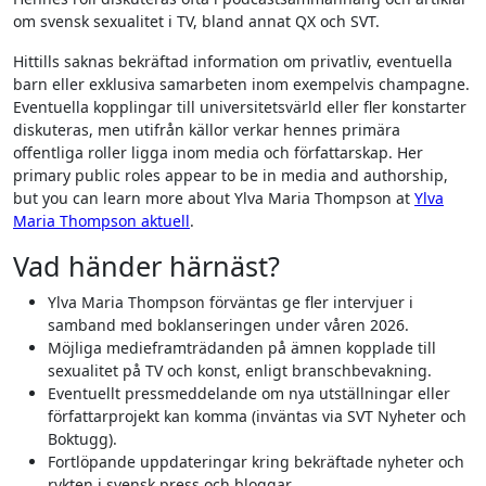
om svensk sexualitet i TV, bland annat QX och SVT.
Hittills saknas bekräftad information om privatliv, eventuella
barn eller exklusiva samarbeten inom exempelvis champagne.
Eventuella kopplingar till universitetsvärld eller fler konstarter
diskuteras, men utifrån källor verkar hennes primära
offentliga roller ligga inom media och författarskap. Her
primary public roles appear to be in media and authorship,
but you can learn more about Ylva Maria Thompson at
Ylva
Maria Thompson aktuell
.
Vad händer härnäst?
Ylva Maria Thompson förväntas ge fler intervjuer i
samband med boklanseringen under våren 2026.
Möjliga medieframträdanden på ämnen kopplade till
sexualitet på TV och konst, enligt branschbevakning.
Eventuellt pressmeddelande om nya utställningar eller
författarprojekt kan komma (inväntas via SVT Nyheter och
Boktugg).
Fortlöpande uppdateringar kring bekräftade nyheter och
rykten i svensk press och bloggar.