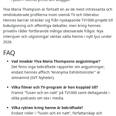
Ylva Maria Thompson är fortsatt en av de mest intressanta och
omdiskuterade profilerna inom svensk TV och litteratur.
Hennes karriär sträcker sig från nyskapande TV1000-projekt till
bokutgivning och offentliga debatter, men kring hennes
privatliv råder fortfarande många obesvarade frågor. Nya
intervjuer och utgivningar väntas sätta henne i nytt ljus under
2026.
FAQ
Vad innebär Ylva Maria Thompsons avgjutningar?
Det finns inga bekräftade rapporter om avgjutningar;
endast hennes affisch ”Anonyma Exhibitionister” är
omnämnd (SVT Nyheter).
Vilka filmer och TV-program är hon kopplad till?
Främst ”Tusen och en natt” på TV1000 samt deltagande i
olika podcasts om sex i media.
Vilka rykten kring henne är bekräftade?
Endast roller i ”Tusen och en natt”, författarskap och