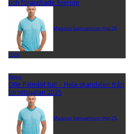
och förändrade Sverige
Magnus Samuelsson
maj 26,
2026
Blogg
Olle Palmlöf full – Hela skandalen från
Idrottsgalan 2025
Magnus Samuelsson
maj 25,