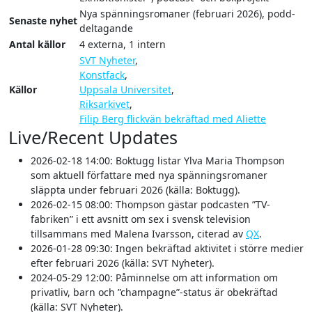
Nya spänningsromaner (februari 2026), podd-
Senaste nyhet
deltagande
Antal källor
4 externa, 1 intern
SVT Nyheter
,
Konstfack
,
Källor
Uppsala Universitet
,
Riksarkivet
,
Filip Berg flickvän bekräftad med Aliette
Live/Recent Updates
2026-02-18 14:00
: Boktugg listar Ylva Maria Thompson
som aktuell författare med nya spänningsromaner
släppta under februari 2026 (källa: Boktugg).
2026-02-15 08:00
: Thompson gästar podcasten ”TV-
fabriken” i ett avsnitt om sex i svensk television
tillsammans med Malena Ivarsson, citerad av
QX
.
2026-01-28 09:30
: Ingen bekräftad aktivitet i större medier
efter februari 2026 (källa: SVT Nyheter).
2024-05-29 12:00
: Påminnelse om att information om
privatliv, barn och ”champagne”-status är obekräftad
(källa: SVT Nyheter).