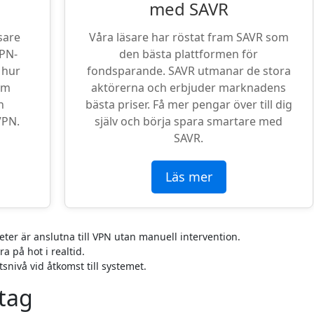
med SAVR
sare
Våra läsare har röstat fram SAVR som
VPN-
den bästa plattformen för
 hur
fondsparande. SAVR utmanar de stora
om
aktörerna och erbjuder marknadens
n
bästa priser. Få mer pengar över till dig
VPN.
själv och börja spara smartare med
SAVR.
Läs mer
heter är anslutna till VPN utan manuell intervention.
a på hot i realtid.
snivå vid åtkomst till systemet.
etag