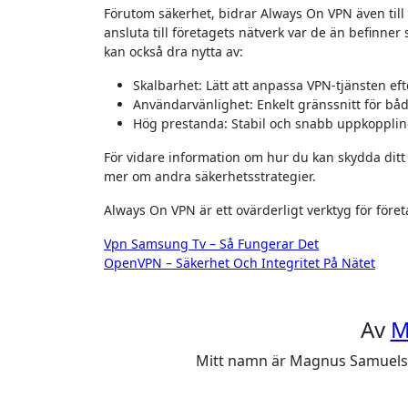
Förutom säkerhet, bidrar Always On VPN även till
ansluta till företagets nätverk var de än befinner
kan också dra nytta av:
Skalbarhet: Lätt att anpassa VPN-tjänsten ef
Användarvänlighet: Enkelt gränssnitt för bå
Hög prestanda: Stabil och snabb uppkoppling
För vidare information om hur du kan skydda dit
mer om andra säkerhetsstrategier.
Always On VPN är ett ovärderligt verktyg för före
Inläggsnavigering
Vpn Samsung Tv – Så Fungerar Det
OpenVPN – Säkerhet Och Integritet På Nätet
Av
M
Mitt namn är Magnus Samuelsson