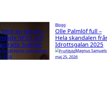
g
Blogg
e Otte en Jen en –
Olle Palmlöf full –
ndade RFSU och
Hela skandalen frå
ändrade Sverige
Idrottsgalan 2025
Magnus Samuelsson
Magnus Samuels
6, 2026
maj 25, 2026