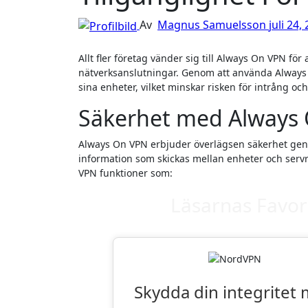
Av
Magnus Samuelsson
juli 24,
Allt fler företag vänder sig till Always On VPN för att säkerställa både säkerhet och tillgänglighet i deras
nätverksanslutningar. Genom att använda Always O
sina enheter, vilket minskar risken för intrång oc
Säkerhet med Always
Always On VPN erbjuder överlägsen säkerhet genom
information som skickas mellan enheter och serv
VPN funktioner som:
Läsarnas Favor
Skydda din integritet