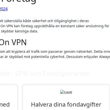
 2024
n VPN kan företag upprätthålla en konstant säker anslutning för 
h skyddar känsliga data.
 On VPN
 att kryptera all trafik som passerar genom nätverket. Detta inn
rar är skyddad mot potentiella cyberhot. Dessutom erbjuder Alway
iter: VPN och Fondsparande
 med
Halvera dina fondavgifter