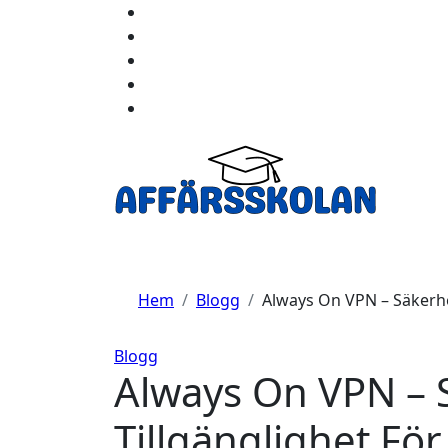
Hoppa
till
innehåll
Hem
Blogg
Always On VPN – Säkerhe
Blogg
Always On VPN – 
Tillgänglighet Fö