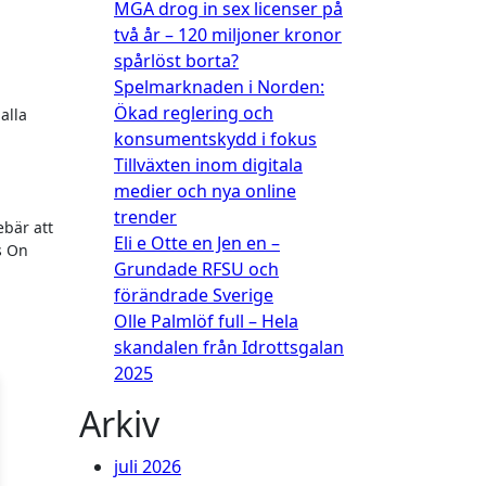
MGA drog in sex licenser på
två år – 120 miljoner kronor
spårlöst borta?
Spelmarknaden i Norden:
Ökad reglering och
alla
konsumentskydd i fokus
Tillväxten inom digitala
medier och nya online
trender
ebär att
Eli e Otte en Jen en –
s On
Grundade RFSU och
förändrade Sverige
Olle Palmlöf full – Hela
skandalen från Idrottsgalan
2025
Arkiv
juli 2026