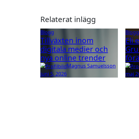
Relaterat inlägg
Blogg
Blog
Tillväxten inom
Eli 
digitala medier och
Gru
nya online trender
för
Magnus Samuelsson
juni 5, 2026
maj 2