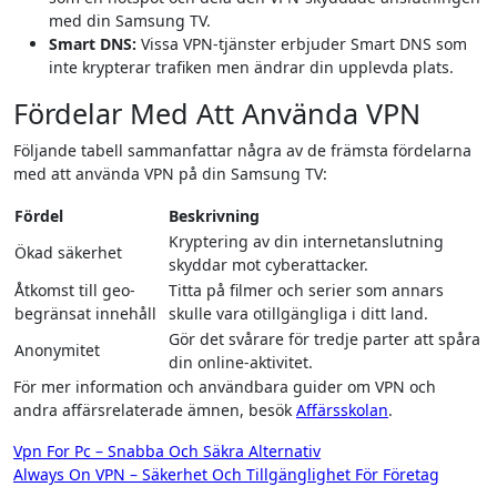
med din Samsung TV.
Smart DNS:
Vissa VPN-tjänster erbjuder Smart DNS som
inte krypterar trafiken men ändrar din upplevda plats.
Fördelar Med Att Använda VPN
Följande tabell sammanfattar några av de främsta fördelarna
med att använda VPN på din Samsung TV:
Fördel
Beskrivning
Kryptering av din internetanslutning
Ökad säkerhet
skyddar mot cyberattacker.
Åtkomst till geo-
Titta på filmer och serier som annars
begränsat innehåll
skulle vara otillgängliga i ditt land.
Gör det svårare för tredje parter att spåra
Anonymitet
din online-aktivitet.
För mer information och användbara guider om VPN och
andra affärsrelaterade ämnen, besök
Affärsskolan
.
Inläggsnavigering
Vpn For Pc – Snabba Och Säkra Alternativ
Always On VPN – Säkerhet Och Tillgänglighet För Företag