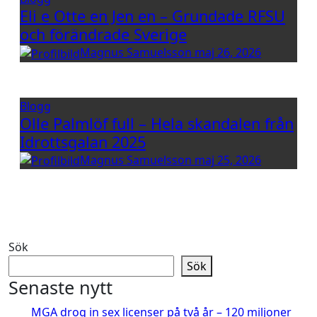
Eli e Otte en Jen en – Grundade RFSU
och förändrade Sverige
Magnus Samuelsson
maj 26, 2026
Blogg
Olle Palmlöf full – Hela skandalen från
Idrottsgalan 2025
Magnus Samuelsson
maj 25, 2026
Sök
Sök
Senaste nytt
MGA drog in sex licenser på två år – 120 miljoner