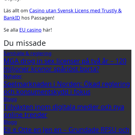
Läs allt om
Casino utan Svensk Licens med Trustly &
BankID
hos Passagen!
Se alla
EU casino
här!
Du missade
Samhälle & reglering
MGA drog in sex licenser på två år – 120
miljoner kronor spårlöst borta?
Nyheter
Spelmarknaden i Norden: Ökad reglering
och konsumentskydd i fokus
Blogg
Tillväxten inom digitala medier och nya
online trender
Blogg
Eli e Otte en Jen en – Grundade RFSU och