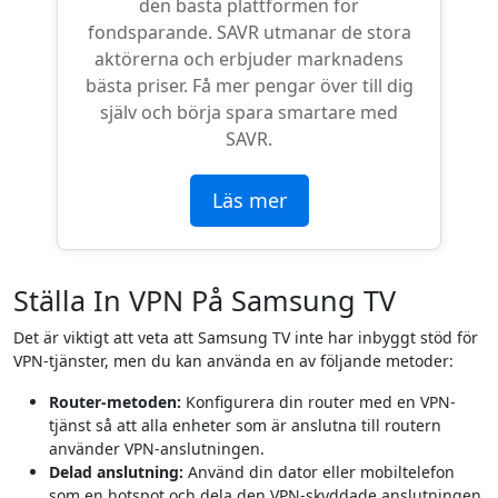
den bästa plattformen för
fondsparande. SAVR utmanar de stora
aktörerna och erbjuder marknadens
bästa priser. Få mer pengar över till dig
själv och börja spara smartare med
SAVR.
Läs mer
Ställa In VPN På Samsung TV
Det är viktigt att veta att Samsung TV inte har inbyggt stöd för
VPN-tjänster, men du kan använda en av följande metoder:
Router-metoden:
Konfigurera din router med en VPN-
tjänst så att alla enheter som är anslutna till routern
använder VPN-anslutningen.
Delad anslutning:
Använd din dator eller mobiltelefon
som en hotspot och dela den VPN-skyddade anslutningen