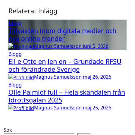
Relaterat inlägg
Blogg
Tillväxten inom digitala medier och
nya online trender
Magnus Samuelsson
juni 5, 2026
Blogg
Eli e Otte en Jen en – Grundade RFSU
och förändrade Sverige
Magnus Samuelsson
maj 26, 2026
Blogg
Olle Palmlöf full – Hela skandalen från
Idrottsgalan 2025
Magnus Samuelsson
maj 25, 2026
Sök