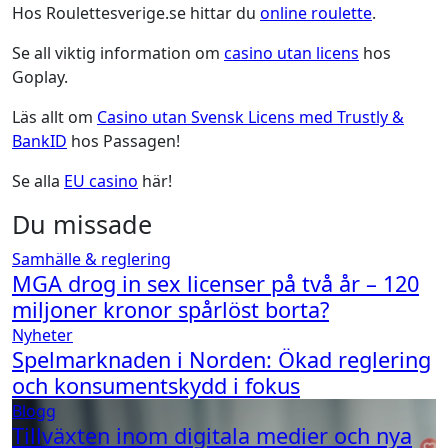
Hos Roulettesverige.se hittar du
online roulette
.
Se all viktig information om
casino utan licens
hos
Goplay.
Läs allt om
Casino utan Svensk Licens med Trustly &
BankID
hos Passagen!
Se alla
EU casino
här!
Du missade
Samhälle & reglering
MGA drog in sex licenser på två år – 120
miljoner kronor spårlöst borta?
Nyheter
Spelmarknaden i Norden: Ökad reglering
och konsumentskydd i fokus
Blogg
Tillväxten inom digitala medier och nya