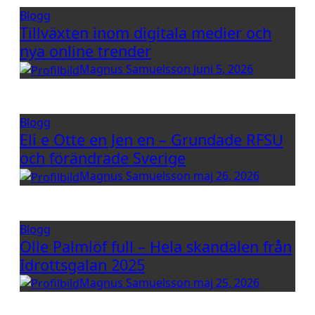
Blogg
Tillväxten inom digitala medier och
nya online trender
Magnus Samuelsson
juni 5, 2026
Blogg
Eli e Otte en Jen en – Grundade RFSU
och förändrade Sverige
Magnus Samuelsson
maj 26, 2026
Blogg
Olle Palmlöf full – Hela skandalen från
Idrottsgalan 2025
Magnus Samuelsson
maj 25, 2026