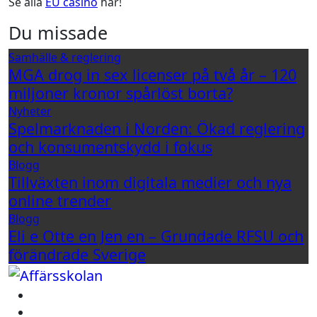
Se alla
EU casino
här!
Du missade
Samhälle & reglering
MGA drog in sex licenser på två år – 120
miljoner kronor spårlöst borta?
Nyheter
Spelmarknaden i Norden: Ökad reglering
och konsumentskydd i fokus
Blogg
Tillväxten inom digitala medier och nya
online trender
Blogg
Eli e Otte en Jen en – Grundade RFSU och
förändrade Sverige