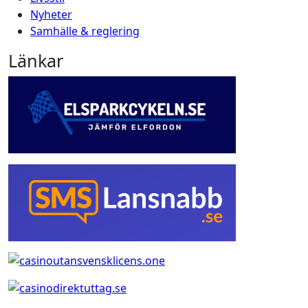
Nyheter
Samhälle & reglering
Länkar