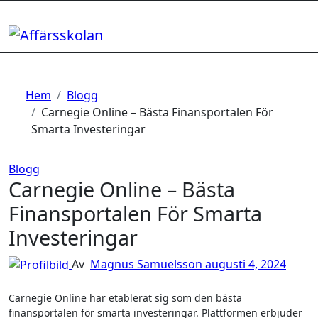
Hoppa
till
innehåll
Hem
Blogg
Carnegie Online – Bästa Finansportalen För
Smarta Investeringar
Blogg
Carnegie Online – Bästa
Finansportalen För Smarta
Investeringar
Av
Magnus Samuelsson
augusti 4, 2024
Carnegie Online har etablerat sig som den bästa
finansportalen för smarta investeringar. Plattformen erbjuder