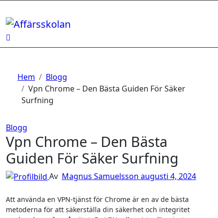
Hoppa
till
innehåll
Hem
Blogg
Vpn Chrome – Den Bästa Guiden För Säker
Surfning
Blogg
Vpn Chrome – Den Bästa
Guiden För Säker Surfning
Av
Magnus Samuelsson
augusti 4, 2024
Att använda en VPN-tjänst för Chrome är en av de bästa
metoderna för att säkerställa din säkerhet och integritet