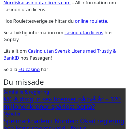
Nordiskacasinoutanlicens.com
– All information om
casinon utan licens.
Hos Roulettesverige.se hittar du
online roulette
.
Se all viktig information om
casino utan licens
hos
Goplay.
Läs allt om
Casino utan Svensk Licens med Trustly &
BankID
hos Passagen!
Se alla
EU casino
här!
Du missade
Samhälle & reglering
MGA drog in sex licenser på två år – 120
miljoner kronor spårlöst borta?
Nyheter
Spelmarknaden i Norden: Ökad reglering
och konsumentskydd i fokus