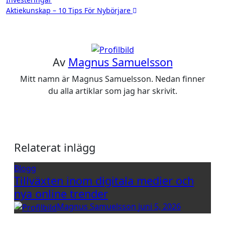
Aktiekunskap – 10 Tips För Nybörjare
Av
Magnus Samuelsson
Mitt namn är Magnus Samuelsson. Nedan finner
du alla artiklar som jag har skrivit.
Relaterat inlägg
Blogg
Tillväxten inom digitala medier och
nya online trender
Magnus Samuelsson
juni 5, 2026