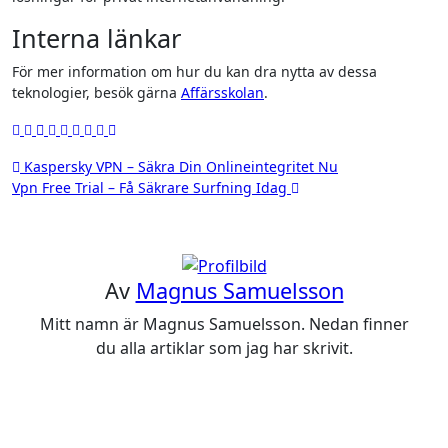
Interna länkar
För mer information om hur du kan dra nytta av dessa
teknologier, besök gärna
Affärsskolan
.
Inläggsnavigering
Kaspersky VPN – Säkra Din Onlineintegritet Nu
Vpn Free Trial – Få Säkrare Surfning Idag
Av
Magnus Samuelsson
Mitt namn är Magnus Samuelsson. Nedan finner
du alla artiklar som jag har skrivit.