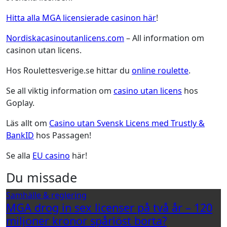
Hitta alla MGA licensierade casinon här
!
Nordiskacasinoutanlicens.com
– All information om
casinon utan licens.
Hos Roulettesverige.se hittar du
online roulette
.
Se all viktig information om
casino utan licens
hos
Goplay.
Läs allt om
Casino utan Svensk Licens med Trustly &
BankID
hos Passagen!
Se alla
EU casino
här!
Du missade
Samhälle & reglering
MGA drog in sex licenser på två år – 120
miljoner kronor spårlöst borta?