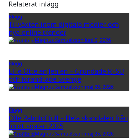
Relaterat inlägg
Blogg
Tillväxten inom digitala medier och
nya online trender
Magnus Samuelsson
juni 5, 2026
Blogg
Eli e Otte en Jen en – Grundade RFSU
och förändrade Sverige
Magnus Samuelsson
maj 26, 2026
Blogg
Olle Palmlöf full – Hela skandalen från
Idrottsgalan 2025
Magnus Samuelsson
maj 25, 2026