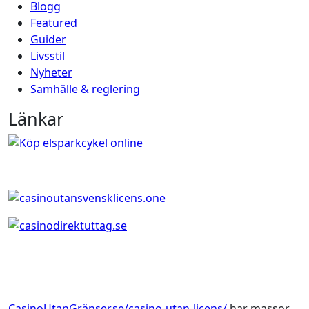
Blogg
Featured
Guider
Livsstil
Nyheter
Samhälle & reglering
Länkar
CasinoUtanGränser.se/casino-utan-licens/
har massor