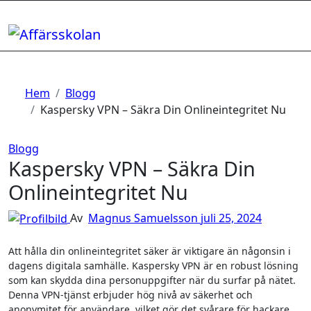
Hoppa
till
innehåll
Hem
Blogg
Kaspersky VPN – Säkra Din Onlineintegritet Nu
Blogg
Kaspersky VPN – Säkra Din
Onlineintegritet Nu
Av
Magnus Samuelsson
juli 25, 2024
Att hålla din onlineintegritet säker är viktigare än någonsin i
dagens digitala samhälle. Kaspersky VPN är en robust lösning
som kan skydda dina personuppgifter när du surfar på nätet.
Denna VPN-tjänst erbjuder hög nivå av säkerhet och
anonymitet för användare, vilket gör det svårare för hackare