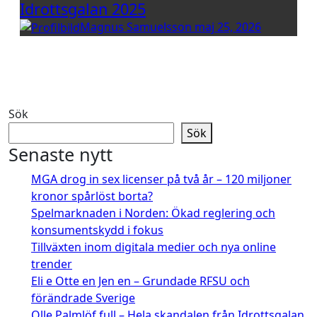
Idrottsgalan 2025
Magnus Samuelsson
maj 25, 2026
Sök
Sök
Senaste nytt
MGA drog in sex licenser på två år – 120 miljoner
kronor spårlöst borta?
Spelmarknaden i Norden: Ökad reglering och
konsumentskydd i fokus
Tillväxten inom digitala medier och nya online
trender
Eli e Otte en Jen en – Grundade RFSU och
förändrade Sverige
Olle Palmlöf full – Hela skandalen från Idrottsgalan