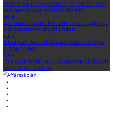
MGA drog in sex licenser på två år – 120
miljoner kronor spårlöst borta?
Nyheter
Spelmarknaden i Norden: Ökad reglering
och konsumentskydd i fokus
Blogg
Tillväxten inom digitala medier och nya
online trender
Blogg
Eli e Otte en Jen en – Grundade RFSU och
förändrade Sverige