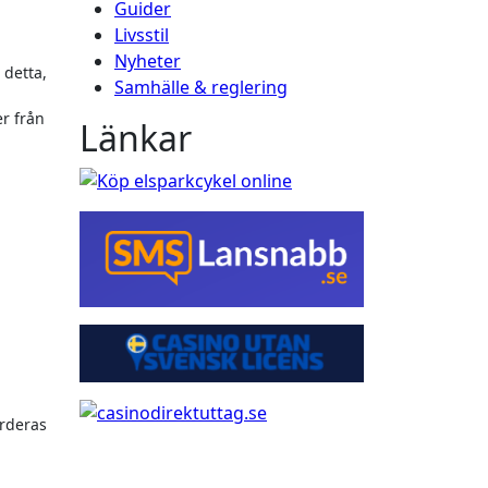
Guider
Livsstil
Nyheter
 detta,
Samhälle & reglering
er från
Länkar