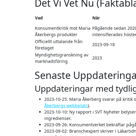
Det Vi Vet Nu (Faktabl
Vad
När
Konsumentkritik mot Maria
Pågående sedan 202
Åkerbergs produkter
intensifierades höst
Officiellt uttalande från
2023-09-18
företaget
Myndighetsgranskning av
2023
marknadsföring
Senaste Uppdatering
Uppdateringar med tydlig
2023-10-25
: Maria Åkerberg svarar på kritik
Åkerbergs webbplats
).
2023-10-10
: Ny rapport i SVT Nyheter bely
ingredienser.
2023-09-26
: Konsumentverket bekräftar påg
2023-09-02
: Branschexpert skriver i Läkarti