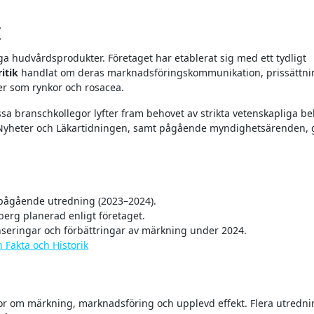
t
ga hudvårdsprodukter. Företaget har etablerat sig med ett tydligt
itik
handlat om deras marknadsföringskommunikation, prissättni
per som rynkor och rosacea.
issa branschkollegor lyfter fram behovet av strikta vetenskapliga b
 Nyheter och Läkartidningen, samt pågående myndighetsärenden, 
 pågående utredning (2023–2024).
erg planerad enligt företaget.
seringar och förbättringar av märkning under 2024.
 Fakta och Historik
or om märkning, marknadsföring och upplevd effekt. Flera utredni