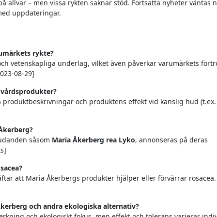
a på allvar – men vissa rykten saknar stöd. Fortsatta nyheter väntas 
ed uppdateringar.
rumärkets rykte?
ns och vetenskapliga underlag, vilket även påverkar varumärkets fört
2023-08-29]
dvårdsprodukter?
a produktbeskrivningar och produktens effekt vid känslig hud (t.ex.
 Åkerberg?
bjudanden såsom
Maria Åkerberg rea Lyko
, annonseras på deras
s]
osacea?
tar att Maria Åkerbergs produkter hjälper eller förvärrar rosacea. 
Åkerberg och andra ekologiska alternativ?
erkning och ekologiskt fokus, men effekt och tolerans varierar indiv