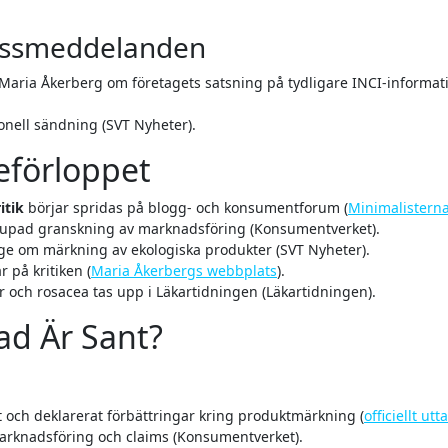
ressmeddelanden
 Maria Åkerberg om företagets satsning på tydligare INCI-informat
ionell sändning (SVT Nyheter).
eförloppet
itik
börjar spridas på blogg- och konsumentforum (
Minimalistern
djupad granskning av marknadsföring (Konsumentverket).
ge om märkning av ekologiska produkter (SVT Nyheter).
r på kritiken (
Maria Åkerbergs webbplats
).
r och rosacea tas upp i Läkartidningen (Läkartidningen).
Vad Är Sant?
t och deklarerat förbättringar kring produktmärkning (
officiellt ut
arknadsföring och claims (Konsumentverket).