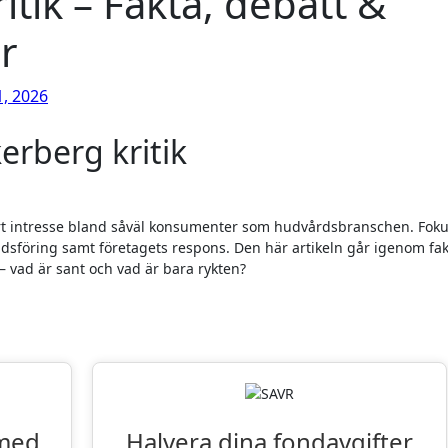
tik – Fakta, debatt &
r
, 2026
rberg kritik
rt intresse bland såväl konsumenter som hudvårdsbranschen. Fok
dsföring samt företagets respons. Den här artikeln går igenom fak
 vad är sant och vad är bara rykten?
iter: VPN och Fondsparande
 med
Halvera dina fondavgifter