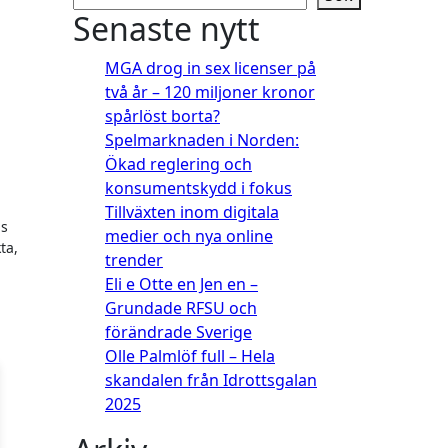
Senaste nytt
MGA drog in sex licenser på
två år – 120 miljoner kronor
spårlöst borta?
Spelmarknaden i Norden:
Ökad reglering och
konsumentskydd i fokus
Tillväxten inom digitala
us
medier och nya online
ta,
trender
Eli e Otte en Jen en –
Grundade RFSU och
förändrade Sverige
Olle Palmlöf full – Hela
skandalen från Idrottsgalan
2025