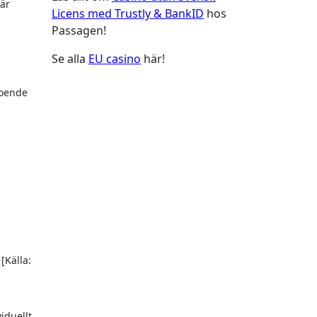
när
Licens med Trustly & BankID
hos
Passagen!
Se alla
EU casino
här!
roende
[Källa:
iduellt.