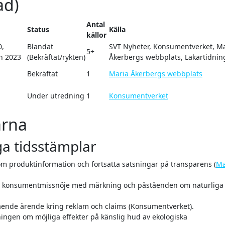
ad)
Antal
Status
Källa
källor
0,
Blandat
SVT Nyheter, Konsumentverket, M
5+
en 2023
(Bekräftat/rykten)
Åkerbergs webbplats, Lakartidni
Bekräftat
1
Maria Åkerbergs webbplats
Under utredning
1
Konsumentverket
arna
a tidsstämplar
 om produktinformation och fortsatta satsningar på transparens (
Ma
ser konsumentmissnöje med märkning och påståenden om naturliga
ående ärende kring reklam och claims (Konsumentverket).
dningen om möjliga effekter på känslig hud av ekologiska