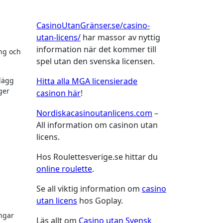
CasinoUtanGränser.se/casino-
utan-licens/
har massor av nyttig
information när det kommer till
ng och
spel utan den svenska licensen.
Hitta alla MGA licensierade
elägg
ger
casinon här
!
Nordiskacasinoutanlicens.com
–
All information om casinon utan
licens.
Hos Roulettesverige.se hittar du
online roulette
.
Se all viktig information om
casino
utan licens
hos Goplay.
ngar
Läs allt om
Casino utan Svensk