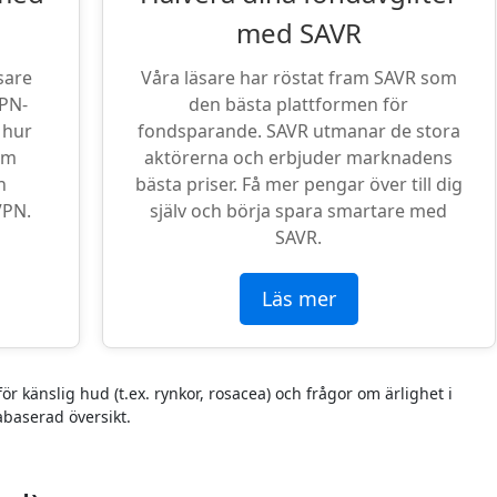
med SAVR
sare
Våra läsare har röstat fram SAVR som
VPN-
den bästa plattformen för
 hur
fondsparande. SAVR utmanar de stora
om
aktörerna och erbjuder marknadens
n
bästa priser. Få mer pengar över till dig
VPN.
själv och börja spara smartare med
SAVR.
Läs mer
för känslig hud (t.ex. rynkor, rosacea) och frågor om ärlighet i
abaserad översikt.