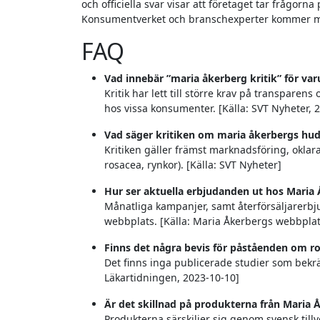
och officiella svar visar att företaget tar frågorn
Konsumentverket och branschexperter kommer m
FAQ
Vad innebär ”maria åkerberg kritik” för va
Kritik har lett till större krav på transpare
hos vissa konsumenter. [Källa: SVT Nyheter, 
Vad säger kritiken om maria åkerbergs hu
Kritiken gäller främst marknadsföring, oklar
rosacea, rynkor). [Källa: SVT Nyheter]
Hur ser aktuella erbjudanden ut hos Maria
Månatliga kampanjer, samt återförsäljarer
webbplats. [Källa: Maria Åkerbergs webbplat
Finns det några bevis för påståenden om r
Det finns inga publicerade studier som bekräf
Läkartidningen, 2023-10-10]
Är det skillnad på produkterna från Maria 
Produkterna särskiljer sig genom svensk tillv