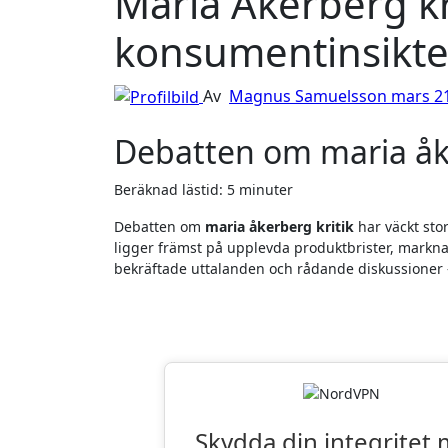
Maria Åkerberg kri
konsumentinsikte
Av
Magnus Samuelsson
mars 21
Debatten om maria åke
Beräknad lästid: 5 minuter
Debatten om
maria åkerberg kritik
har väckt sto
ligger främst på upplevda produktbrister, markna
bekräftade uttalanden och rådande diskussioner –
Läsarnas Favor
Skydda din integritet