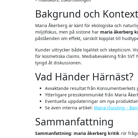
Bakgrund och Kontex
Maria Åkerberg är känt för ekologiska och naturli
miljöfokus, men på sistone har
maria åkerberg kr
påståenden om effekt, särskilt kopplat till hudty
Kunder uttrycker både lojalitet och skepticism. V
för kosmetiska claims. Mediabevakning från SVT
tyngd åt diskussionen.
Vad Händer Härnäst?
Avvaktande resultat från Konsumentverkets
Ytterligare presskommuniké från Maria Åkerb
Eventuella uppdateringar om nya produktlan
Se även interna artikel:
Maria Quisling – Barn
Sammanfattning
Sammanfattning:
maria åkerberg kritik
rör fråg