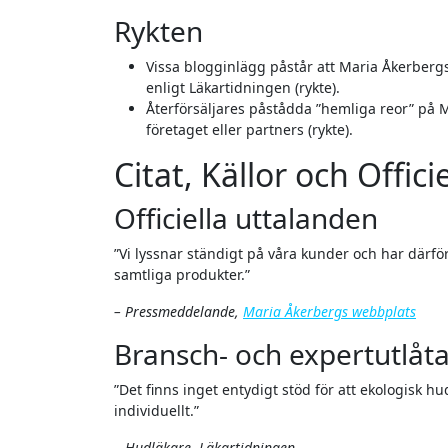
Rykten
Vissa blogginlägg påstår att Maria Åkerbergs
enligt Läkartidningen (rykte).
Återförsäljares påstådda ”hemliga reor” på M
företaget eller partners (rykte).
Citat, Källor och Offic
Officiella uttalanden
”Vi lyssnar ständigt på våra kunder och har därför intensifierat arbetet med att förtydliga innehåll och märkning på
samtliga produkter.”
– Pressmeddelande,
Maria Åkerbergs webbplats
Bransch- och expertutlåt
”Det finns inget entydigt stöd för att ekologisk hudvård ger ökad risk för hudproblem, men varje produkt måste utvärderas
individuellt.”
– Hudläkare, Läkartidningen