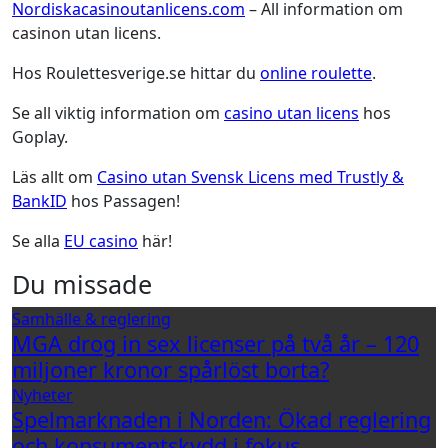
Nordiskacasinoutanlicens.com
– All information om
casinon utan licens.
Hos Roulettesverige.se hittar du
online roulette
.
Se all viktig information om
casino utan licens
hos
Goplay.
Läs allt om
Casino utan Svensk Licens med Trustly &
BankID
hos Passagen!
Se alla
EU casino
här!
Du missade
Samhälle & reglering
MGA drog in sex licenser på två år – 120
miljoner kronor spårlöst borta?
Nyheter
Spelmarknaden i Norden: Ökad reglering
och konsumentskydd i fokus